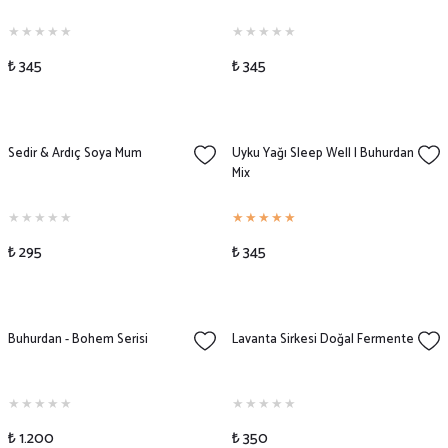
₺ 345
₺ 345
Sedir & Ardıç Soya Mum
Uyku Yağı Sleep Well | Buhurdan
Mix
₺ 295
₺ 345
Buhurdan - Bohem Serisi
Lavanta Sirkesi Doğal Fermente
₺ 1.200
₺ 350