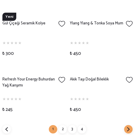
Yeni
Gül Çiçeği Seramik Kolye
Ylang Ylang & Tonka Soya Mum
₺ 300
₺ 450
Refresh Your Energy Buhurdan
Akik Taşı Doğal Bileklik
Yağ Karışımı
₺ 245
₺ 450
1
2
3
4