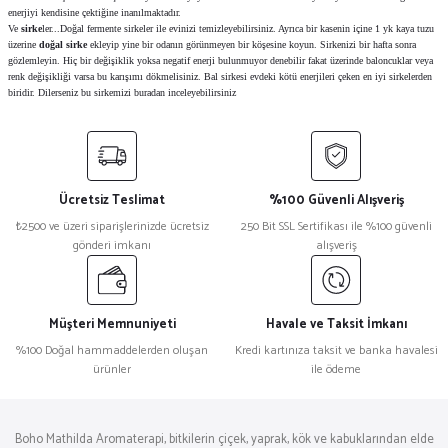
enerjiyi kendisine çektiğine inanılmaktadır.
Ve
sirke
ler...Doğal fermente sirkeler ile evinizi temizleyebilirsiniz. Ayrıca bir kasenin içine 1 yk kaya tuzu
üzerine
doğal sirke
ekleyip yine bir odanın görünmeyen bir köşesine koyun. Sirkenizi bir hafta sonra
gözlemleyin. Hiç bir değişiklik yoksa negatif enerji bulunmuyor denebilir fakat üzerinde baloncuklar veya
renk değişikliği varsa bu karışımı dökmelisiniz. Bal sirkesi evdeki kötü enerjileri çeken en iyi sirkelerden
biridir. Dilerseniz bu sirkemizi buradan inceleyebilirsiniz
Ücretsiz Teslimat
%100 Güvenli Alışveriş
₺2500 ve üzeri siparişlerinizde ücretsiz
250 Bit SSL Sertifikası ile %100 güvenli
gönderi imkanı
alışveriş
Müşteri Memnuniyeti
Havale ve Taksit İmkanı
%100 Doğal hammaddelerden oluşan
Kredi kartınıza taksit ve banka havalesi
ürünler
ile ödeme
Boho Mathilda Aromaterapi, bitkilerin çiçek, yaprak, kök ve kabuklarından elde