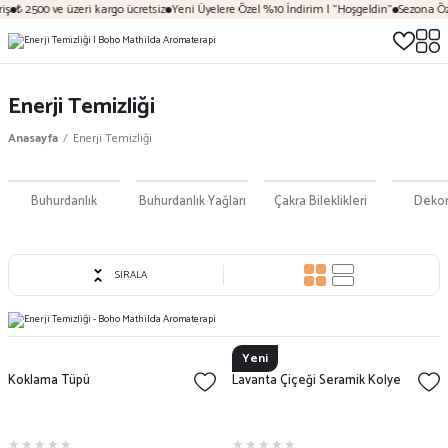
₺ 2500 ve üzeri kargo ücretsiz
Yeni Üyelere Özel %10 İndirim | "Hoşgeldin"
Sezona Özel 
Enerji Temizliği
Anasayfa
Enerji Temizliği
Buhurdanlık
Buhurdanlık Yağları
Çakra Bileklikleri
Dekor
SIRALA
Yeni
Koklama Tüpü
Lavanta Çiçeği Seramik Kolye