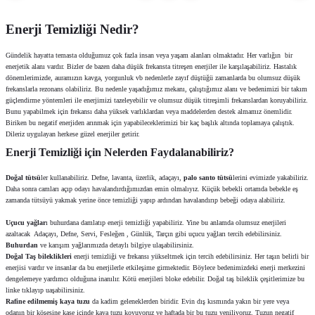
Enerji Temizliği Nedir?
Gündelik hayatta temasta olduğumuz çok fazla insan veya yaşam alanları olmaktadır. Her varlığın bir
enerjetik alanı vardır. Bizler de bazen daha düşük frekansta titreşen enerjiler ile karşılaşabiliriz. Hastalık
dönemlerimizde, auramızın kavga, yorgunluk vb nedenlerle zayıf düştüğü zamanlarda bu olumsuz düşük
frekanslarla rezonans olabiliriz. Bu nedenle yaşadığımız mekanı, çalıştığımız alanı ve bedenimizi bir takım
güçlendirme yöntemleri ile enerjimizi tazeleyebilir ve olumsuz düşük titreşimli frekanslardan koruyabiliriz.
Bunu yapabilmek için frekansı daha yüksek varlıklardan veya maddelerden destek almamız önemlidir.
Biriken bu negatif enerjiden arınmak için yapabileceklerimizi bir kaç başlık altında toplamaya çalıştık.
Dileriz uygulayan herkese güzel enerjiler getirir.
Enerji Temizliği için Nelerden Faydalanabiliriz?
Doğal tütsü
ler kullanabiliriz. Defne, lavanta, üzerlik, adaçayı,
palo santo tütsü
lerini evimizde yakabiliriz.
Daha sonra camları açıp odayı havalandırdığımızdan emin olmalıyız. Küçük bebekli ortamda bebekle eş
zamanda tütsüyü yakmak yerine önce temizliği yapıp ardından havalandırıp bebeği odaya alabiliriz.
Uçucu yağlar
ı buhurdana damlatıp enerji temizliği yapabiliriz. Yine bu anlamda olumsuz enerjileri
azaltacak Adaçayı, Defne, Servi, Fesleğen , Günlük, Tarçın gibi uçucu yağları tercih edebilirsiniz.
Buhurdan
ve karışım yağlarımızda detaylı bilgiye ulaşabilirsiniz.
Doğal Taş bileklikleri
enerji temizliği ve frekansı yükseltmek için tercih edebilirsiniz. Her taşın belirli bir
enerjisi vardır ve insanlar da bu enerjilerle etkileşime girmektedir. Böylece bedenimizdeki enerji merkezini
dengelemeye yardımcı olduğuna inanılır. Kötü enerjileri bloke edebilir. Doğal taş bileklik çeşitlerimize bu
linke tıklayıp uaşabilirsiniz.
Rafine edilmemiş kaya tuzu
da kadim geleneklerden biridir. Evin dış kısmında yakın bir yere veya
odanın bir köşesine kase içinde kaya tuzu koyuyoruz ve haftada bir bu tuzu yeniliyoruz. Tuzun negatif