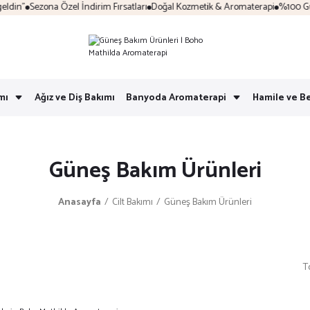
n"
Sezona Özel İndirim Fırsatları
Doğal Kozmetik & Aromaterapi
%100 Güvenl
mı
Ağız ve Diş Bakımı
Banyoda Aromaterapi
Hamile ve B
Güneş Bakım Ürünleri
Anasayfa
Cilt Bakımı
Güneş Bakım Ürünleri
T