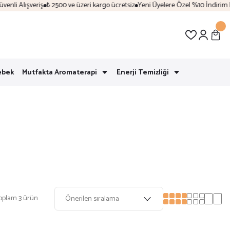
i Alışveriş
₺ 2500 ve üzeri kargo ücretsiz
Yeni Üyelere Özel %10 İndirim | "H
ebek
Mutfakta Aromaterapi
Enerji Temizliği
oplam 3 ürün