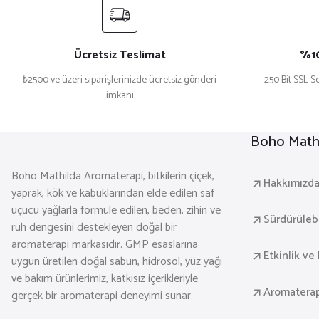
Ücretsiz Teslimat
%10
₺2500 ve üzeri siparişlerinizde ücretsiz gönderi
250 Bit SSL Se
imkanı
Boho Mathi
Boho Mathilda Aromaterapi, bitkilerin çiçek,
Hakkımızd
yaprak, kök ve kabuklarından elde edilen saf
uçucu yağlarla formüle edilen, beden, zihin ve
Sürdürülebil
ruh dengesini destekleyen doğal bir
aromaterapi markasıdır. GMP esaslarına
Etkinlik ve 
uygun üretilen doğal sabun, hidrosol, yüz yağı
ve bakım ürünlerimiz, katkısız içerikleriyle
Aromaterap
gerçek bir aromaterapi deneyimi sunar.