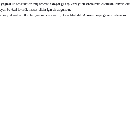
 yağları
ile zenginleştirilmiş aromatik
doğal güneş koruyucu krem
imiz, cildinizin ihtiyacı 
eyen bu özel formül, hassas ciltler için de uygundur.
ine karşı doğal ve etkili bir çözüm arıyorsanız, Boho Mathilda
Aromaterapi
güneş bakım ürün