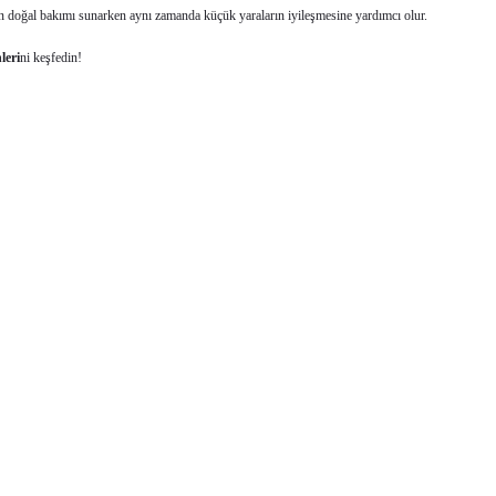
olan doğal bakımı sunarken aynı zamanda küçük yaraların iyileşmesine yardımcı olur.
leri
ni keşfedin!