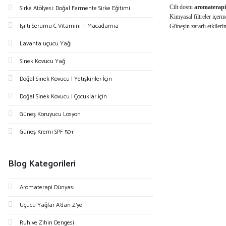
Sirke Atölyesi: Doğal Fermente Sirke Eğitimi
Cilt dostu
aromaterapi
Kimyasal filtreler içerm
Işıltı Serumu C Vitamini + Macadamia
Güneşin zararlı etkiler
Lavanta uçucu Yağı
Sinek Kovucu Yağ
Doğal Sinek Kovucu | Yetişkinler İçin
Doğal Sinek Kovucu | Çocuklar için
Güneş Koruyucu Losyon
Güneş Kremi SPF 50+
Blog Kategorileri
Aromaterapi Dünyası
Uçucu Yağlar A’dan Z’ye
Ruh ve Zihin Dengesi