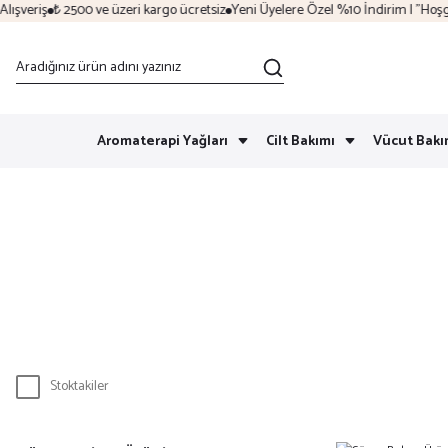
eriş
₺ 2500 ve üzeri kargo ücretsiz
Yeni Üyelere Özel %10 İndirim | "Hoşgeldi
Aromaterapi Yağları
Cilt Bakımı
Vücut Bakı
Stoktakiler