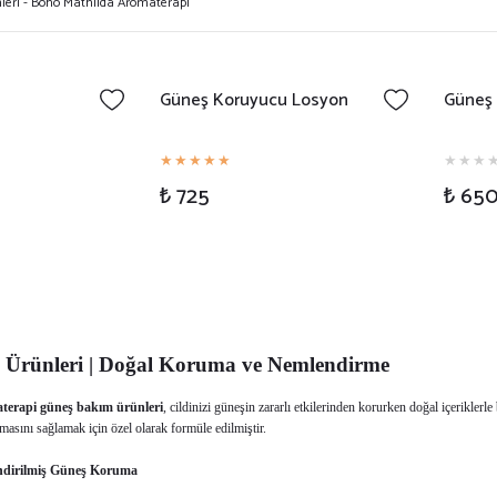
Güneş Koruyucu Losyon
Güneş 
₺ 725
₺ 65
Ürünleri | Doğal Koruma ve Nemlendirme
terapi
güneş bakım ürünleri
, cildinizi güneşin zararlı etkilerinden korurken doğal içerikler
masını sağlamak için özel olarak formüle edilmiştir.
endirilmiş Güneş Koruma