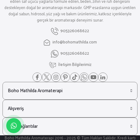
edilen saf uçucu yağlarla formüle edilen, beden, zihin ve ruh dengesini
destekleyen doğal bir aromaterapi markasıdır. GMP esaslarına uygun üretilen
doğal sabun, hidrosol, yüz yağı ve bakım ürünlerimiz, katkısız içerikleriyle
gerçek bir aromaterapi deneyimi sunar.
905326068622
info@bohomathilda.com
905326068622
İletişim Bilgilerimiz
Boho Mathilda Aromaterapi
Alışveriş
Hızlı Bağlantılar
Boho Mathilda Aromaterapi 2016 - 2025 © Tüm Hakları Saklıdır. Kredi kartı