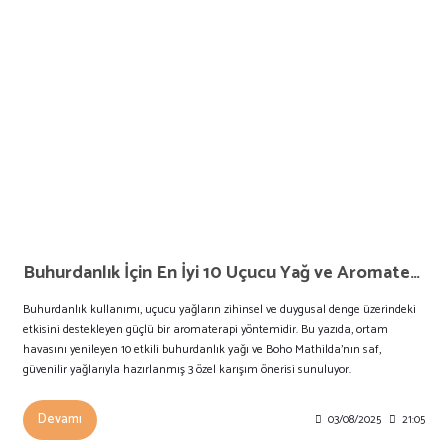
Buhurdanlık İçin En İyi 10 Uçucu Yağ ve Aromaterapi Karışımları
Buhurdanlık kullanımı, uçucu yağların zihinsel ve duygusal denge üzerindeki
etkisini destekleyen güçlü bir aromaterapi yöntemidir. Bu yazıda, ortam
havasını yenileyen 10 etkili buhurdanlık yağı ve Boho Mathilda'nın saf,
güvenilir yağlarıyla hazırlanmış 3 özel karışım önerisi sunuluyor.
Devamı
03/08/2025
21:05