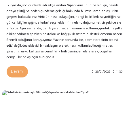
Bu yazıda, son günlerde adı sıkça anılan Nipah virüsünün ne olduğu, nerede
ortaya çıktığı ve neden gündeme geldiği hakkında bilimsel ama anlaşılır bir
çerçeve bulacaksınız. Virüsün nasıl bulaştığını, hangi belirtilerle seyrettiğini ve
güncel bilgiler ışığında tedavi seçeneklerinin neler olduğunu net bir şekilde ele
alıyoruz. Aynı zamanda, panik yaratmadan korunma yollarını, günlük hayatta
dikkat edilmesi gereken noktaları ve bağışıklık sistemini desteklemenin neden
önemli olduğunu konuşuyoruz. Yazının sonunda ise, aromaterapinin tedavi
edici değil, destekleyici bir yaklaşım olarak nasıl kullanılabileceğini; stres
yönetimi, uyku kalitesi ve genel iyilik hâli üzerinden ele alarak, doğal ve
dengeli bir bakış açısı sunuyoruz.
Devamı
26/01/2026
11:30