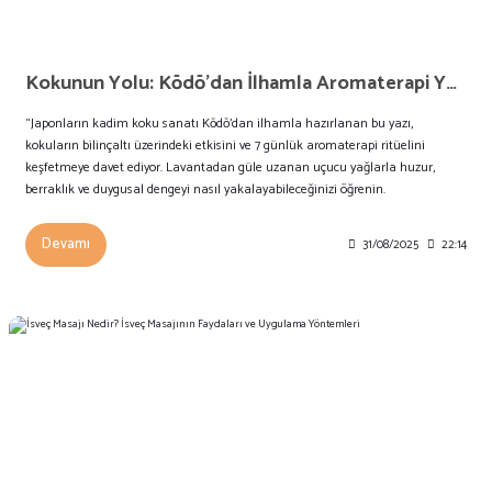
Kokunun Yolu: Kōdō’dan İlhamla Aromaterapi Yolculuğu
“Japonların kadim koku sanatı Kōdō’dan ilhamla hazırlanan bu yazı,
kokuların bilinçaltı üzerindeki etkisini ve 7 günlük aromaterapi ritüelini
keşfetmeye davet ediyor. Lavantadan güle uzanan uçucu yağlarla huzur,
berraklık ve duygusal dengeyi nasıl yakalayabileceğinizi öğrenin.
Devamı
31/08/2025
22:14