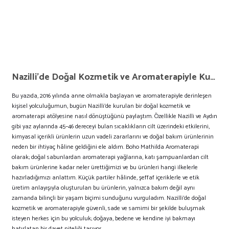
Nazilli’de Doğal Kozmetik ve Aromaterapiyle Kurulan Bir Hayal
Bu yazıda, 2016 yılında anne olmakla başlayan ve aromaterapiyle derinleşen
kişisel yolculuğumun, bugün Nazilli’de kurulan bir doğal kozmetik ve
aromaterapi atölyesine nasıl dönüştüğünü paylaştım. Özellikle Nazilli ve Aydın
gibi yaz aylarında 45–46 dereceyi bulan sıcaklıkların cilt üzerindeki etkilerini,
kimyasal içerikli ürünlerin uzun vadeli zararlarını ve doğal bakım ürünlerinin
neden bir ihtiyaç hâline geldiğini ele aldım. Boho Mathilda Aromaterapi
olarak; doğal sabunlardan aromaterapi yağlarına, katı şampuanlardan cilt
bakım ürünlerine kadar neler ürettiğimizi ve bu ürünleri hangi ilkelerle
hazırladığımızı anlattım. Küçük partiler hâlinde, şeffaf içeriklerle ve etik
üretim anlayışıyla oluşturulan bu ürünlerin, yalnızca bakım değil aynı
zamanda bilinçli bir yaşam biçimi sunduğunu vurguladım. Nazilli’de doğal
kozmetik ve aromaterapiyle güvenli, sade ve samimi bir şekilde buluşmak
isteyen herkes için bu yolculuk; doğaya, bedene ve kendine iyi bakmayı
hatırlatan bir davet niteliği taşıyor.