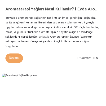
Aromaterapi Yağları Nasıl Kullanılır? | Evde Aromaterapi İpuçları
Bu yazıda aromaterapi yağlarının nasıl kullanılması gerektiğini; doğru doz,
kalite ve güvenli kullanım ilkelerinden başlayarak solunum ve cilt yoluyla
uygulamalara kadar doğal ve anlaşılır bir dille ele aldık. Difüzör, buhurdanlık,
masaj ve günlük ritüellerle aromaterapinin hayatın akışına nasıl dengeli
şekilde dahil edilebileceğini anlattık. Aromaterapinin özünde “az çoktur”
yaklaşımı ve bedeni dinleyerek yapılan bilinçli kullanımın yer aldığını
vurguladık.
Devamı
11/01/2026
14:11