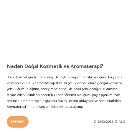
Neden Doğal Kozmetik ve Aromaterapi?
Doğal kozmetiğin bir trend değil, bilinçli bir yaşam tercihi olduğunu bu yazıda
keşfedeceksiniz. Bir aromaterapist ve iki çocuk annesi olarak, doğal kozmetik
yolculuğumun eğitim, deneyim ve annelikle nasıl şekillendiğini; cildimizle
temas eden ürünlerin neden bu kadar önemli olduğunu paylaşıyorum. Yazı
boyunca aromaterapinin gücünü, yavaş üretim anlayışını ve Boho Mathilda
Aromaterapi’nin arkasındaki felsefeyi bulacaksınız
Devamı
25/12/2025
12:19