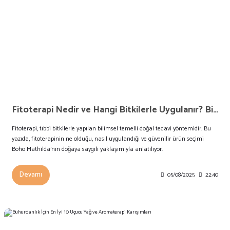
Fitoterapi Nedir ve Hangi Bitkilerle Uygulanır? Bilimsel ve Doğal Şifa Rehberi
Fitoterapi, tıbbi bitkilerle yapılan bilimsel temelli doğal tedavi yöntemidir. Bu
yazıda, fitoterapinin ne olduğu, nasıl uygulandığı ve güvenilir ürün seçimi
Boho Mathilda’nın doğaya saygılı yaklaşımıyla anlatılıyor.
Devamı
05/08/2025
22:40