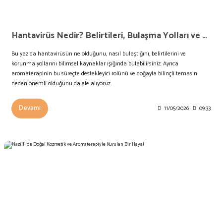
Hantavirüs Nedir? Belirtileri, Bulaşma Yolları ve Korunma Yöntemleri
Bu yazıda hantavirüsün ne olduğunu, nasıl bulaştığını, belirtilerini ve
korunma yollarını bilimsel kaynaklar ışığında bulabilirsiniz. Ayrıca
aromaterapinin bu süreçte destekleyici rolünü ve doğayla bilinçli temasın
neden önemli olduğunu da ele alıyoruz.
Devamı
11/05/2026
09:33