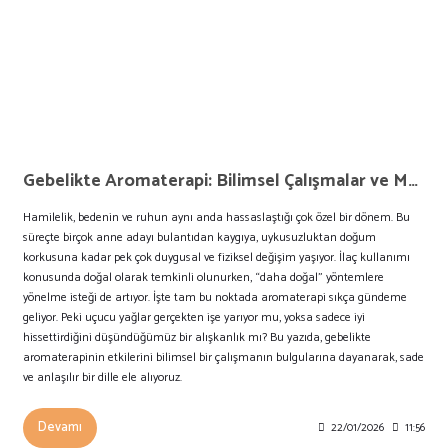
Gebelikte Aromaterapi: Bilimsel Çalışmalar ve Makaleler Ne Diyor?
Hamilelik, bedenin ve ruhun aynı anda hassaslaştığı çok özel bir dönem. Bu
süreçte birçok anne adayı bulantıdan kaygıya, uykusuzluktan doğum
korkusuna kadar pek çok duygusal ve fiziksel değişim yaşıyor. İlaç kullanımı
konusunda doğal olarak temkinli olunurken, “daha doğal” yöntemlere
yönelme isteği de artıyor. İşte tam bu noktada aromaterapi sıkça gündeme
geliyor. Peki uçucu yağlar gerçekten işe yarıyor mu, yoksa sadece iyi
hissettirdiğini düşündüğümüz bir alışkanlık mı? Bu yazıda, gebelikte
aromaterapinin etkilerini bilimsel bir çalışmanın bulgularına dayanarak, sade
ve anlaşılır bir dille ele alıyoruz.
Devamı
22/01/2026
11:56