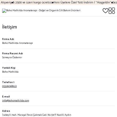
lışveriş
₺ 2500 ve üzeri kargo ücretsiz
Yeni Üyelere Özel %10 İndirim | "Hoşgeldin"
Sezo
İletişim
Firma Adı
Boho Mathilda Aromaterapi
Firma Resmi Adı
Sümeyra Özdemir
Yetkili Kişi
Boho Mathilda
Telefon 1
05326068622
E-mail
info@bohomathilda.com
Adres
İsabeyli mah. Maraşal Fevzi Çakmak Cad. No 59/F Nazilli Aydın