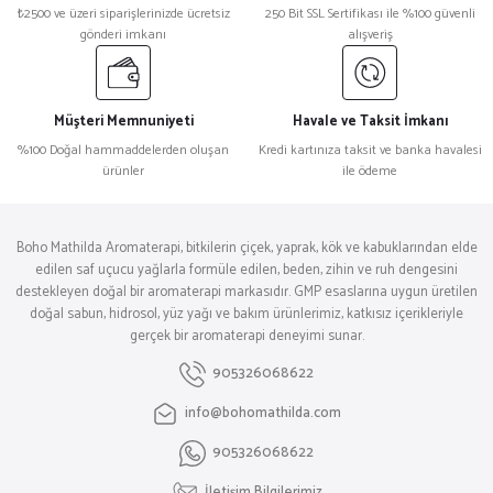
₺2500 ve üzeri siparişlerinizde ücretsiz
250 Bit SSL Sertifikası ile %100 güvenli
gönderi imkanı
alışveriş
Müşteri Memnuniyeti
Havale ve Taksit İmkanı
%100 Doğal hammaddelerden oluşan
Kredi kartınıza taksit ve banka havalesi
ürünler
ile ödeme
Boho Mathilda Aromaterapi, bitkilerin çiçek, yaprak, kök ve kabuklarından elde
edilen saf uçucu yağlarla formüle edilen, beden, zihin ve ruh dengesini
destekleyen doğal bir aromaterapi markasıdır. GMP esaslarına uygun üretilen
doğal sabun, hidrosol, yüz yağı ve bakım ürünlerimiz, katkısız içerikleriyle
gerçek bir aromaterapi deneyimi sunar.
905326068622
info@bohomathilda.com
905326068622
İletişim Bilgilerimiz