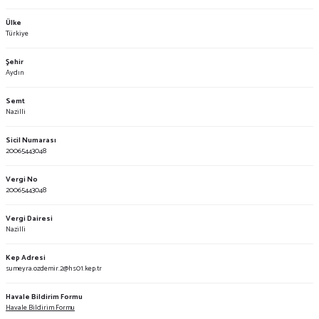
Ülke
Türkiye
Şehir
Aydın
Semt
Nazilli
Sicil Numarası
20065443048
Vergi No
20065443048
Vergi Dairesi
Nazilli
Kep Adresi
sumeyra.ozdemir.2@hs01.kep.tr
Havale Bildirim Formu
Havale Bildirim Formu