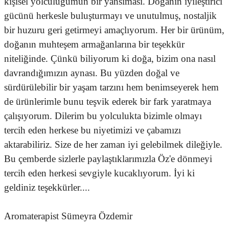
kişisel yolculuğumun bir yansıması. Doğanın iyileştirici
gücünü herkesle buluşturmayı ve unutulmuş, nostaljik
bir huzuru geri getirmeyi amaçlıyorum. Her bir ürünüm,
doğanın muhteşem armağanlarına bir teşekkür
niteliğinde. Çünkü biliyorum ki doğa, bizim ona nasıl
davrandığımızın aynası. Bu yüzden doğal ve
sürdürülebilir bir yaşam tarzını hem benimseyerek hem
de ürünlerimle bunu teşvik ederek bir fark yaratmaya
çalışıyorum. Dilerim bu yolculukta bizimle olmayı
tercih eden herkese bu niyetimizi ve çabamızı
aktarabiliriz. Size de her zaman iyi gelebilmek dileğiyle.
Bu çemberde sizlerle paylaştıklarımızla Öz'e dönmeyi
tercih eden herkesi sevgiyle kucaklıyorum. İyi ki
geldiniz teşekkürler....
Aromaterapist Sümeyra Özdemir