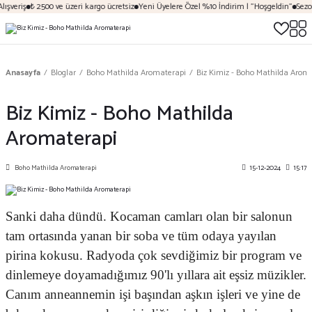
şveriş
₺ 2500 ve üzeri kargo ücretsiz
Yeni Üyelere Özel %10 İndirim | "Hoşgeldin"
Sezona
Anasayfa
Bloglar
Boho Mathilda Aromaterapi
Biz Kimiz - Boho Mathilda Arom
Biz Kimiz - Boho Mathilda
Aromaterapi
Boho Mathilda Aromaterapi
15-12-2024
15:17
Sanki daha dündü. Kocaman camları olan bir salonun
tam ortasında yanan bir soba ve tüm odaya yayılan
pirina kokusu. Radyoda çok sevdiğimiz bir program ve
dinlemeye doyamadığımız 90'lı yıllara ait eşsiz müzikler.
Canım anneannemin işi başından aşkın işleri ve yine de