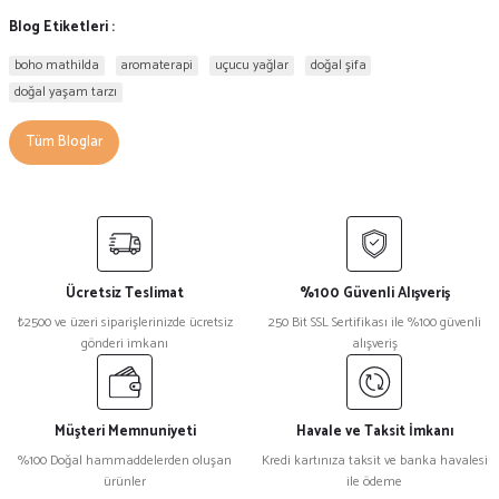
Blog Etiketleri :
boho mathilda
aromaterapi
uçucu yağlar
doğal şifa
doğal yaşam tarzı
Tüm Bloglar
Ücretsiz Teslimat
%100 Güvenli Alışveriş
₺2500 ve üzeri siparişlerinizde ücretsiz
250 Bit SSL Sertifikası ile %100 güvenli
gönderi imkanı
alışveriş
Müşteri Memnuniyeti
Havale ve Taksit İmkanı
%100 Doğal hammaddelerden oluşan
Kredi kartınıza taksit ve banka havalesi
ürünler
ile ödeme