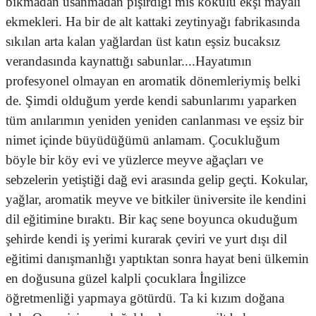
bıkmadan usanmadan pişirdiği mis kokulu ekşi mayalı
ekmekleri. Ha bir de alt kattaki zeytinyağı fabrikasında
sıkılan arta kalan yağlardan üst katın eşsiz bucaksız
verandasında kaynattığı sabunlar....Hayatımın
profesyonel olmayan en aromatik dönemleriymiş belki
de. Şimdi olduğum yerde kendi sabunlarımı yaparken
tüm anılarımın yeniden yeniden canlanması ve eşsiz bir
nimet içinde büyüdüğümü anlamam. Çocukluğum
böyle bir köy evi ve yüzlerce meyve ağaçları ve
sebzelerin yetiştiği dağ evi arasında gelip geçti. Kokular,
yağlar, aromatik meyve ve bitkiler üniversite ile kendini
dil eğitimine bıraktı. Bir kaç sene boyunca okuduğum
şehirde kendi iş yerimi kurarak çeviri ve yurt dışı dil
eğitimi danışmanlığı yaptıktan sonra hayat beni ülkemin
en doğusuna güzel kalpli çocuklara İngilizce
öğretmenliği yapmaya götürdü. Ta ki kızım doğana