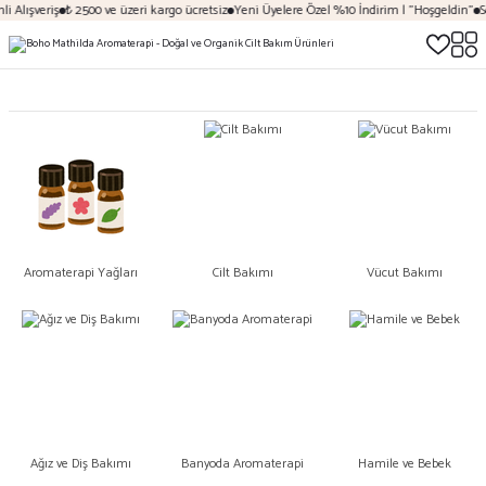
 Alışveriş
₺ 2500 ve üzeri kargo ücretsiz
Yeni Üyelere Özel %10 İndirim | "Hoşgeldin"
Se
Aromaterapi Yağları
Cilt Bakımı
Vücut Bakımı
Ağız ve Diş Bakımı
Banyoda Aromaterapi
Hamile ve Bebek