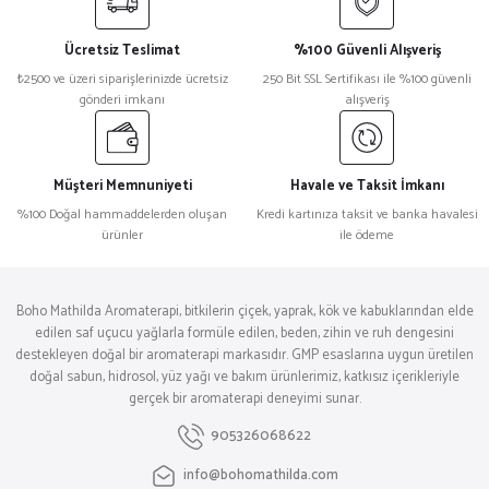
Ücretsiz Teslimat
%100 Güvenli Alışveriş
₺2500 ve üzeri siparişlerinizde ücretsiz
250 Bit SSL Sertifikası ile %100 güvenli
gönderi imkanı
alışveriş
Müşteri Memnuniyeti
Havale ve Taksit İmkanı
%100 Doğal hammaddelerden oluşan
Kredi kartınıza taksit ve banka havalesi
ürünler
ile ödeme
Boho Mathilda Aromaterapi, bitkilerin çiçek, yaprak, kök ve kabuklarından elde
edilen saf uçucu yağlarla formüle edilen, beden, zihin ve ruh dengesini
destekleyen doğal bir aromaterapi markasıdır. GMP esaslarına uygun üretilen
doğal sabun, hidrosol, yüz yağı ve bakım ürünlerimiz, katkısız içerikleriyle
gerçek bir aromaterapi deneyimi sunar.
905326068622
info@bohomathilda.com