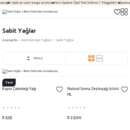
riş
₺ 2500 ve üzeri kargo ücretsiz
Yeni Üyelere Özel %10 İndirim | "Hoşgeldin"
Sezona Öz
Sabit Yağlar
Anasayfa
Aromaterapi Yağları
Sabit Yağlar
SIRALA
Yeni
Kayısı Çekirdeği Yağı
Natural Sızma Zeytinyağı 5000
ML
₺ 525
₺ 2.500