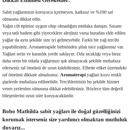
Dikkat Edilmesi Gerekenler:
Sabit yağlarınızın koruyucu içermeyen, katkısız ve %100 saf
olmasına dikkat edin.
Yağın cilt tipinize uygun olup olmadığını mutlaka danışın. Susam
veya tatlı badem gibi yiyeceklere alerjiniz varsa buradan elde edilen
yağlar da aynı şekilde size iyi gelmeyebilir. Farklı bir yağ tercihi
yapabilirsiniz. Aromaterapide birbirinden şifalı nice yağlarımız var.
Yağları serin ve karanlık yerde saklayın. Oda sıcaklığı veya biraz
daha serin bir odada yağlarınızı ışık almayacak şekilde muhafaza
ederseniz raf ömrünü de uzun kılabilirsiniz. Elbette etiket üzerindeki
raf ömrünü dikkate almalısınız.
Aromaterapi
yağları koyu renkli
şişelerde muhafaza edilmelidir. Tercihlerinizin bu şekilde hizmet
veren yerlerden olmasına dikkat edebilirsiniz. Böylece tüm değerli
bileşenlerini uzun süre koruyacaklardır.
Boho Mathilda sabit yağları ile doğal güzelliğinizi
korumak isterseniz size yardımcı olmaktan mutluluk
duyarız...