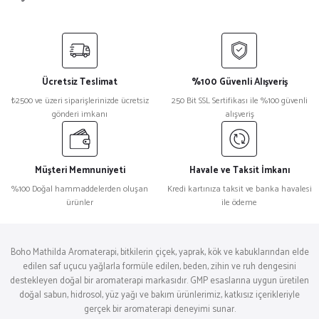
Ücretsiz Teslimat
%100 Güvenli Alışveriş
₺2500 ve üzeri siparişlerinizde ücretsiz
250 Bit SSL Sertifikası ile %100 güvenli
gönderi imkanı
alışveriş
Müşteri Memnuniyeti
Havale ve Taksit İmkanı
%100 Doğal hammaddelerden oluşan
Kredi kartınıza taksit ve banka havalesi
ürünler
ile ödeme
Boho Mathilda Aromaterapi, bitkilerin çiçek, yaprak, kök ve kabuklarından elde
edilen saf uçucu yağlarla formüle edilen, beden, zihin ve ruh dengesini
destekleyen doğal bir aromaterapi markasıdır. GMP esaslarına uygun üretilen
doğal sabun, hidrosol, yüz yağı ve bakım ürünlerimiz, katkısız içerikleriyle
gerçek bir aromaterapi deneyimi sunar.