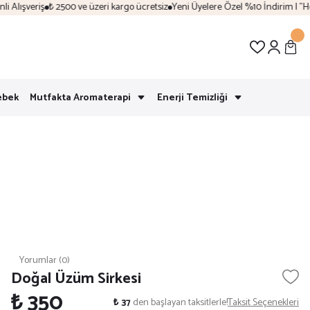
lışveriş
₺ 2500 ve üzeri kargo ücretsiz
Yeni Üyelere Özel %10 İndirim | "Hoşg
ebek
Mutfakta Aromaterapi
Enerji Temizliği
Yorumlar (0)
Doğal Üzüm Sirkesi
₺ 350
₺ 37
den başlayan taksitlerle!
Taksit Seçenekleri