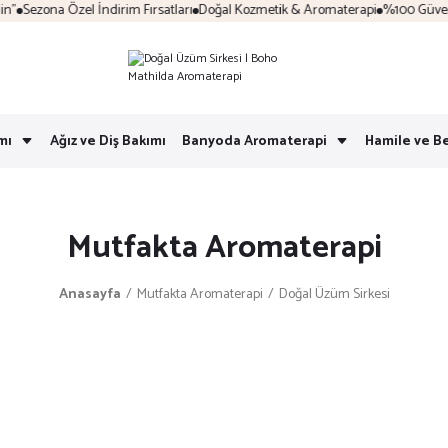
Sezona Özel İndirim Fırsatları
Doğal Kozmetik & Aromaterapi
%100 Güvenli A
mı
Ağız ve Diş Bakımı
Banyoda Aromaterapi
Hamile ve B
Mutfakta Aromaterapi
Anasayfa
Mutfakta Aromaterapi
Doğal Üzüm Sirkesi