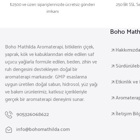
₺2500 ve üzeri siparişlerinizde ücretsiz gönderi
250 Bit SSL Se
imkanı
Boho Mathi
Boho Mathilda Aromaterapi, bitkilerin çiçek,
Hakkımızd
yaprak, kök ve kabuklarından elde edilen saf
uçucu yağlarla formüle edilen, beden, zihin ve
Sürdürülebil
ruh dengesini destekleyen doğal bir
aromaterapi markasıdır. GMP esaslarına
Etkinlik ve 
uygun üretilen doğal sabun, hidrosol, yüz yağı
ve bakım ürünlerimiz, katkısız içerikleriyle
Aromaterap
gerçek bir aromaterapi deneyimi sunar.
İletişim Bil
905326068622
info@bohomathilda.com