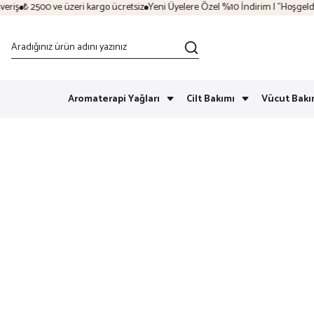
ş
₺ 2500 ve üzeri kargo ücretsiz
Yeni Üyelere Özel %10 İndirim | "Hoşgeldin"
Aromaterapi Yağları
Cilt Bakımı
Vücut Bakı