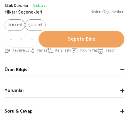
Stok Durumu
Stokta var
Miktar Seçenekleri
Beden Ölçü Rehberi
200 ml
500 ml
Sepete Ekle
Tavsiye Et
Paylaş
Karşılaştır
Yorum Yaz
Yazdır
Ürün Bilgisi
Yorumlar
Soru & Cevap