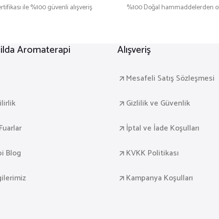
rtifikası ile %100 güvenli alışveriş
%100 Doğal hammaddelerden ol
lda Aromaterapi
Alışveriş
a
Mesafeli Satış Sözleşmesi
irlik
Gizlilik ve Güvenlik
Fuarlar
İptal ve İade Koşulları
i Blog
KVKK Politikası
gilerimiz
Kampanya Koşulları