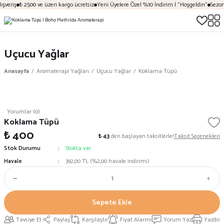
şveriş
₺ 2500 ve üzeri kargo ücretsiz
Yeni Üyelere Özel %10 İndirim | "Hoşgeldin"
Sezona
Uçucu Yağlar
Anasayfa
Aromaterapi Yağları
Uçucu Yağlar
Koklama Tüpü
Yorumlar (0)
Koklama Tüpü
₺ 400
₺ 43
den başlayan taksitlerle!
Taksit Seçenekleri
Stok Durumu
Stokta var
Havale
392,00 TL (%2,00 havale indirimi)
Sepete Ekle
Tavsiye Et
Paylaş
Karşılaştır
Fiyat Alarmı
Yorum Yaz
Yazdır