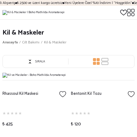
Alışveriş
₺ 2500 ve üzeri kargo ücretsiz
Yeni Üyelere Özel %10 İndirim | "Hoşgeldin"
Sez
Kil & Maskeler
Anasayfa
Cilt Bakımı
Kil & Maskeler
SIRALA
Rhassoul Kil Maskesi
Bentonit Kil Tozu
₺ 425
₺ 120