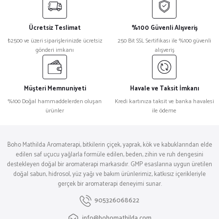
Ücretsiz Teslimat
%100 Güvenli Alışveriş
₺2500 ve üzeri siparişlerinizde ücretsiz
250 Bit SSL Sertifikası ile %100 güvenli
gönderi imkanı
alışveriş
Müşteri Memnuniyeti
Havale ve Taksit İmkanı
%100 Doğal hammaddelerden oluşan
Kredi kartınıza taksit ve banka havalesi
ürünler
ile ödeme
Boho Mathilda Aromaterapi, bitkilerin çiçek, yaprak, kök ve kabuklarından elde
edilen saf uçucu yağlarla formüle edilen, beden, zihin ve ruh dengesini
destekleyen doğal bir aromaterapi markasıdır. GMP esaslarına uygun üretilen
doğal sabun, hidrosol, yüz yağı ve bakım ürünlerimiz, katkısız içerikleriyle
gerçek bir aromaterapi deneyimi sunar.
905326068622
info@bohomathilda.com