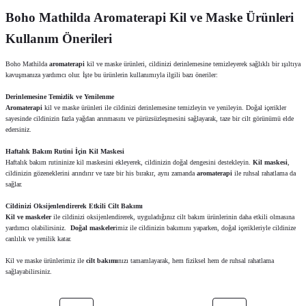
Boho Mathilda Aromaterapi Kil ve Maske Ürünleri
Kullanım Önerileri
Boho Mathilda
aromaterapi
kil ve maske ürünleri, cildinizi derinlemesine temizleyerek sağlıklı bir ışıltıya
kavuşmanıza yardımcı olur. İşte bu ürünlerin kullanımıyla ilgili bazı öneriler:
Derinlemesine Temizlik ve Yenilenme
Aromaterapi
kil ve maske ürünleri ile cildinizi derinlemesine temizleyin ve yenileyin. Doğal içerikler
sayesinde cildinizin fazla yağdan arınmasını ve pürüzsüzleşmesini sağlayarak, taze bir cilt görünümü elde
edersiniz.
Haftalık Bakım Rutini İçin Kil Maskesi
Haftalık bakım rutininize kil maskesini ekleyerek, cildinizin doğal dengesini destekleyin.
Kil maskesi
,
cildinizin gözeneklerini arındırır ve taze bir his bırakır, aynı zamanda
aromaterapi
ile ruhsal rahatlama da
sağlar.
Cildinizi Oksijenlendirerek Etkili Cilt Bakımı
Kil ve maskeler
ile cildinizi oksijenlendirerek, uyguladığınız cilt bakım ürünlerinin daha etkili olmasına
yardımcı olabilirsiniz.
Doğal maskeler
imiz ile cildinizin bakımını yaparken, doğal içerikleriyle cildinize
canlılık ve yenilik katar.
Kil ve maske ürünlerimiz ile
cilt bakımı
nızı tamamlayarak, hem fiziksel hem de ruhsal rahatlama
sağlayabilirsiniz.