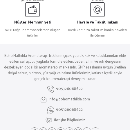
Müşteri Memnuniyeti
Havale ve Taksit İmkanı
%100 Doğal hammaddelerden oluşan
Kredi kartınıza taksit ve banka havalesi
ürünler
ile ödeme
Boho Mathilda Aromaterapi, bitkilerin çiçek, yaprak, kök ve kabuklarından elde
edilen saf uçucu yağlarla formüle edilen, beden, zihin ve ruh dengesini
destekleyen doğal bir aromaterapi markasıdır. GMP esaslarına uygun üretilen
doğal sabun, hidrosol, yüz yağı ve bakım ürünlerimiz, katkısız içerikleriyle
gerçek bir aromaterapi deneyimi sunar.
905326068622
info@bohomathilda.com
905326068622
İletişim Bilgilerimiz