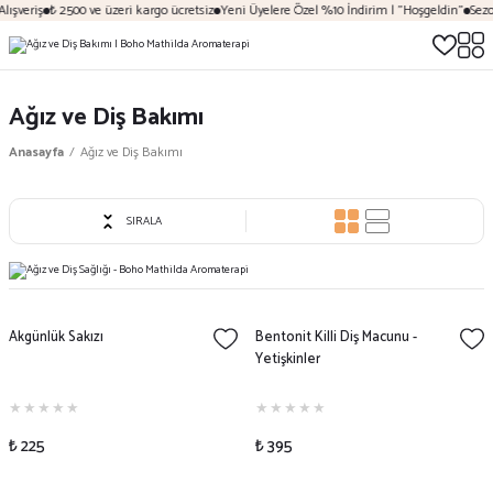
ışveriş
₺ 2500 ve üzeri kargo ücretsiz
Yeni Üyelere Özel %10 İndirim | "Hoşgeldin"
Sezon
Ağız ve Diş Bakımı
Anasayfa
Ağız ve Diş Bakımı
SIRALA
Akgünlük Sakızı
Bentonit Killi Diş Macunu -
Yetişkinler
₺ 225
₺ 395