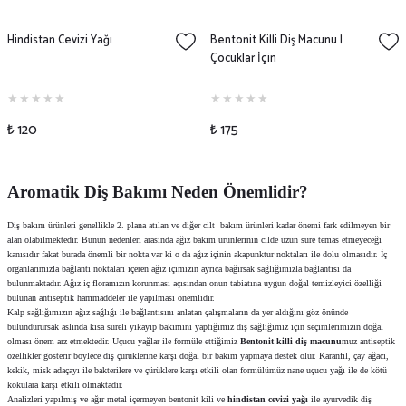
Hindistan Cevizi Yağı
Bentonit Killi Diş Macunu |
Çocuklar İçin
₺ 120
₺ 175
Aromatik Diş Bakımı Neden Önemlidir?
Diş bakım ürünleri genellikle 2. plana atılan ve diğer cilt bakım ürünleri kadar önemi fark edilmeyen bir
alan olabilmektedir. Bunun nedenleri arasında ağız bakım ürünlerinin cilde uzun süre temas etmeyeceği
kanısıdır fakat burada önemli bir nokta var ki o da ağız içinin akapunktur noktaları ile dolu olmasıdır. İç
organlarımızla bağlantı noktaları içeren ağız içimizin ayrıca bağırsak sağlığımızla bağlantısı da
bulunmaktadır. Ağız iç floramızın korunması açısından onun tabiatına uygun doğal temizleyici özelliği
bulunan antiseptik hammaddeler ile yapılması önemlidir.
Kalp sağlığımızın ağız sağlığı ile bağlantısını anlatan çalışmaların da yer aldığını göz önünde
bulundurursak aslında kısa süreli yıkayıp bakımını yaptığımız diş sağlığımız için seçimlerimizin doğal
olması önem arz etmektedir. Uçucu yağlar ile formüle ettiğimiz
Bentonit killi diş macunu
muz antiseptik
özellikler gösterir böylece diş çürüklerine karşı doğal bir bakım yapmaya destek olur. Karanfil, çay ağacı,
kekik, misk adaçayı ile bakterilere ve çürüklere karşı etkili olan formülümüz nane uçucu yağı ile de kötü
kokulara karşı etkili olmaktadır.
Analizleri yapılmış ve ağır metal içermeyen bentonit kili ve
hindistan cevizi yağı
ile ayurvedik diş