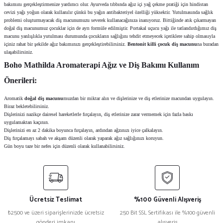
bakımını gerçekleştirmenize yardımcı olur. Ayurveda tıbbında ağız içi yağ çekme pratiği için hindistan
cevizi yağı yoğun olarak kullanılır çünkü bu yağın antibakteriyel özelliği yüksektir. Yutulmasında sağlık
problemi oluşturmayacak diş macunumuzu severek kullanacağınıza inanıyoruz. Bittiğinde atık çıkarmayan
doğal diş macunumuz çocuklar için de ayrı formüle edilmiştir. Portakal uçucu yağı ile tatlandırdığımız diş
macunu yanlışlıkla yutulması durumunda çocukların sağlığını tehdit etmeyecek içeriklere sahip olmasıyla
içiniz rahat bir şekilde ağız bakımınızı gerçekleştirebilirsiniz.
Bentonit killi çocuk diş macunu
na buradan
ulaşabilirsiniz.
Boho Mathilda Aromaterapi Ağız ve Diş Bakımı Kullanım
Önerileri:
Aromatik
doğal diş macunu
muzdan bir miktar alın ve dişlerinize ve diş etlerinize macundan uygulayın.
Biraz bekletebilirsiniz.
Dişlerinizi nazikçe dairesel hareketlerle fırçalayın, diş etlerinize zarar vermemek için fazla baskı
uygulamaktan kaçının.
Dişlerinizi en az 2 dakika boyunca fırçalayın, ardından ağzınızı iyice çalkalayın.
Diş fırçalamayı sabah ve akşam düzenli olarak yaparak ağız sağlığınızı koruyun.
Gün boyu taze bir nefes için düzenli olarak kullanabilirsiniz.
Ücretsiz Teslimat
%100 Güvenli Alışveriş
₺2500 ve üzeri siparişlerinizde ücretsiz
250 Bit SSL Sertifikası ile %100 güvenli
gönderi imkanı
alışveriş