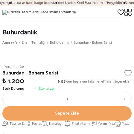
şveriş
₺ 2500 ve üzeri kargo ücretsiz
Yeni Üyelere Özel %10 İndirim | "Hoşgeldin"
Sezona
Buhurdanlık
Anasayfa
Enerji Temizliği
Buhurdanlık
Buhurdan - Bohem Serisi
Yorumlar (0)
Buhurdan - Bohem Serisi
₺ 1.200
₺ 128
den başlayan taksitlerle!
Taksit Seçenekleri
Stok Durumu
Stokta var
Sepete Ekle
Tavsiye Et
Paylaş
Karşılaştır
Fiyat Alarmı
Yorum Yaz
Yazdır