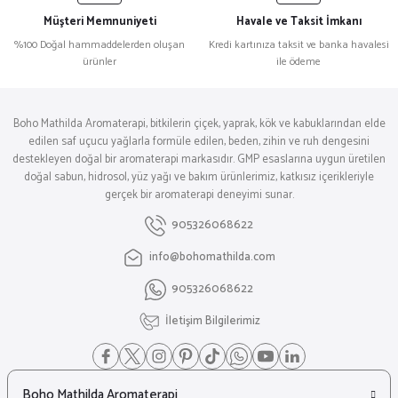
Müşteri Memnuniyeti
Havale ve Taksit İmkanı
%100 Doğal hammaddelerden oluşan
Kredi kartınıza taksit ve banka havalesi
ürünler
ile ödeme
Boho Mathilda Aromaterapi, bitkilerin çiçek, yaprak, kök ve kabuklarından elde
edilen saf uçucu yağlarla formüle edilen, beden, zihin ve ruh dengesini
destekleyen doğal bir aromaterapi markasıdır. GMP esaslarına uygun üretilen
doğal sabun, hidrosol, yüz yağı ve bakım ürünlerimiz, katkısız içerikleriyle
gerçek bir aromaterapi deneyimi sunar.
905326068622
info@bohomathilda.com
905326068622
İletişim Bilgilerimiz
Boho Mathilda Aromaterapi