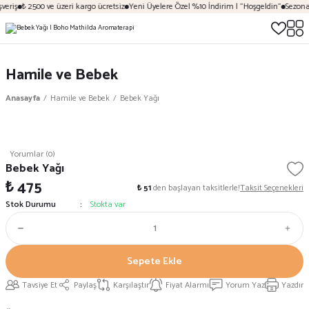
eriş
₺ 2500 ve üzeri kargo ücretsiz
Yeni Üyelere Özel %10 İndirim | "Hoşgeldin"
Sezona 
Hamile ve Bebek
Anasayfa
Hamile ve Bebek
Bebek Yağı
Yorumlar (0)
Bebek Yağı
₺ 475
₺ 51
den başlayan taksitlerle!
Taksit Seçenekleri
Stok Durumu
Stokta var
Sepete Ekle
Tavsiye Et
Paylaş
Karşılaştır
Fiyat Alarmı
Yorum Yaz
Yazdır