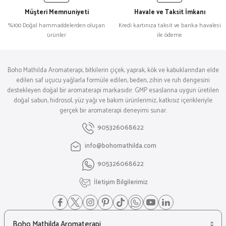
Müşteri Memnuniyeti
Havale ve Taksit İmkanı
%100 Doğal hammaddelerden oluşan
Kredi kartınıza taksit ve banka havalesi
ürünler
ile ödeme
Boho Mathilda Aromaterapi, bitkilerin çiçek, yaprak, kök ve kabuklarından elde
edilen saf uçucu yağlarla formüle edilen, beden, zihin ve ruh dengesini
destekleyen doğal bir aromaterapi markasıdır. GMP esaslarına uygun üretilen
doğal sabun, hidrosol, yüz yağı ve bakım ürünlerimiz, katkısız içerikleriyle
gerçek bir aromaterapi deneyimi sunar.
905326068622
info@bohomathilda.com
905326068622
İletişim Bilgilerimiz
Boho Mathilda Aromaterapi