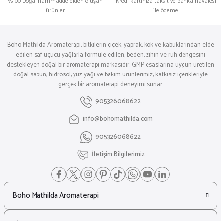
%100 Doğal hammaddelerden oluşan
Kredi kartınıza taksit ve banka havalesi
ürünler
ile ödeme
Boho Mathilda Aromaterapi, bitkilerin çiçek, yaprak, kök ve kabuklarından elde
edilen saf uçucu yağlarla formüle edilen, beden, zihin ve ruh dengesini
destekleyen doğal bir aromaterapi markasıdır. GMP esaslarına uygun üretilen
doğal sabun, hidrosol, yüz yağı ve bakım ürünlerimiz, katkısız içerikleriyle
gerçek bir aromaterapi deneyimi sunar.
905326068622
info@bohomathilda.com
905326068622
İletişim Bilgilerimiz
Boho Mathilda Aromaterapi