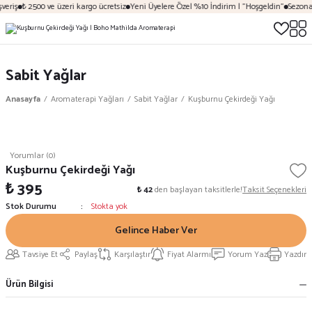
veriş
₺ 2500 ve üzeri kargo ücretsiz
Yeni Üyelere Özel %10 İndirim | "Hoşgeldin"
Sezona 
Sabit Yağlar
Anasayfa
Aromaterapi Yağları
Sabit Yağlar
Kuşburnu Çekirdeği Yağı
Yorumlar (0)
Kuşburnu Çekirdeği Yağı
₺ 395
₺ 42
den başlayan taksitlerle!
Taksit Seçenekleri
Stok Durumu
Stokta yok
Gelince Haber Ver
Tavsiye Et
Paylaş
Karşılaştır
Fiyat Alarmı
Yorum Yaz
Yazdır
Ürün Bilgisi