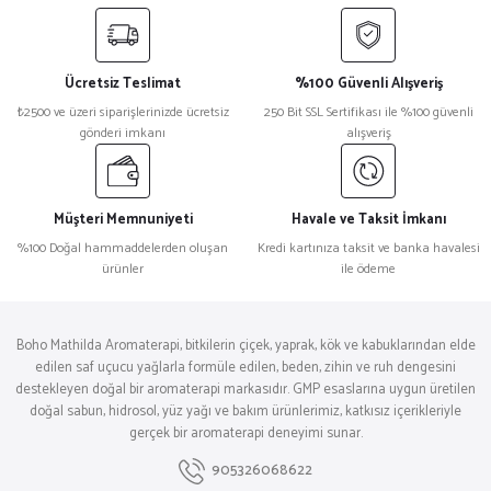
Ücretsiz Teslimat
%100 Güvenli Alışveriş
₺2500 ve üzeri siparişlerinizde ücretsiz
250 Bit SSL Sertifikası ile %100 güvenli
gönderi imkanı
alışveriş
Müşteri Memnuniyeti
Havale ve Taksit İmkanı
%100 Doğal hammaddelerden oluşan
Kredi kartınıza taksit ve banka havalesi
ürünler
ile ödeme
Boho Mathilda Aromaterapi, bitkilerin çiçek, yaprak, kök ve kabuklarından elde
edilen saf uçucu yağlarla formüle edilen, beden, zihin ve ruh dengesini
destekleyen doğal bir aromaterapi markasıdır. GMP esaslarına uygun üretilen
doğal sabun, hidrosol, yüz yağı ve bakım ürünlerimiz, katkısız içerikleriyle
gerçek bir aromaterapi deneyimi sunar.
905326068622