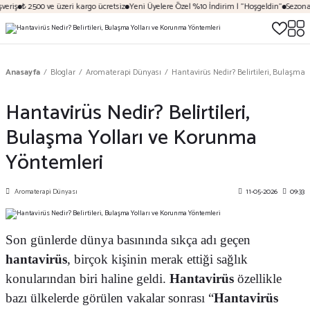
iş
₺ 2500 ve üzeri kargo ücretsiz
Yeni Üyelere Özel %10 İndirim | "Hoşgeldin"
Sezona Öze
Anasayfa
Bloglar
Aromaterapi Dünyası
Hantavirüs Nedir? Belirtileri, Bulaşma
Hantavirüs Nedir? Belirtileri,
Bulaşma Yolları ve Korunma
Yöntemleri
Aromaterapi Dünyası
11-05-2026
09:33
Son günlerde dünya basınında sıkça adı geçen
hantavirüs
, birçok kişinin merak ettiği sağlık
konularından biri haline geldi.
Hantavirüs
özellikle
bazı ülkelerde görülen vakalar sonrası “
Hantavirüs