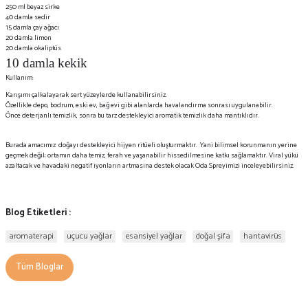
250 ml beyaz sirke
40 damla sedir
15 damla çay ağacı
20 damla limon
20 damla okaliptüs
10 damla kekik
Kullanım:
Karışımı çalkalayarak sert yüzeylerde kullanabilirsiniz.
Özellikle depo, bodrum, eski ev, bağ evi gibi alanlarda havalandırma sonrası uygulanabilir.
Önce deterjanlı temizlik, sonra bu tarz destekleyici aromatik temizlik daha mantıklıdır.
Burada amacımız doğayı destekleyici hijyen ritüeli oluşturmaktır. Yani bilimsel korunmanın yerine
geçmek değil; ortamın daha temiz, ferah ve yaşanabilir hissedilmesine katkı sağlamaktır. Viral yükü
azaltacak ve havadaki negatif iyonların artmasına destek olacak
Oda Spreyimizi
inceleyebilirsiniz.
Blog Etiketleri :
aromaterapi
uçucu yağlar
esansiyel yağlar
doğal şifa
hantavirüs
Tüm Bloglar