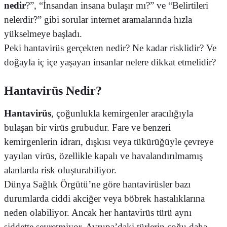
nedir
?”, “İnsandan insana bulaşır mı?” ve “Belirtileri
nelerdir?” gibi sorular internet aramalarında hızla
yükselmeye başladı.
Peki hantavirüs gerçekten nedir? Ne kadar risklidir? Ve
doğayla iç içe yaşayan insanlar nelere dikkat etmelidir?
Hantavirüs Nedir?
Hantavirüs
, çoğunlukla kemirgenler aracılığıyla
bulaşan bir virüs grubudur. Fare ve benzeri
kemirgenlerin idrarı, dışkısı veya tükürüğüyle çevreye
yayılan virüs, özellikle kapalı ve havalandırılmamış
alanlarda risk oluşturabiliyor.
Dünya Sağlık Örgütü’ne göre hantavirüsler bazı
durumlarda ciddi akciğer veya böbrek hastalıklarına
neden olabiliyor. Ancak her hantavirüs türü aynı
şiddette seyretmiyor. Avrupa’daki türlerin çoğu daha