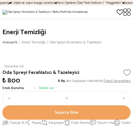
şveriş
₺ 2500 ve üzeri kargo ücretsiz
Yeni Üyelere Özel %10 İndirim | "Hoşgeldin"
Sezona
Enerji Temizliği
Anasayfa
Enerji Temizliği
Oda Spreyi Ferahlatıcı & Tazeleyici
Yorumlar (0)
Oda Spreyi Ferahlatıcı & Tazeleyici
₺ 800
₺ 85
den başlayan taksitlerle!
Taksit Seçenekleri
Stok Durumu
Stokta var
Sepete Ekle
Tavsiye Et
Paylaş
Karşılaştır
Fiyat Alarmı
Yorum Yaz
Yazdır