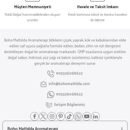
Müşteri Memnuniyeti
Havale ve Taksit İmkanı
%100 Doğal hammaddelerden oluşan
Kredi kartınıza taksit ve banka havalesi
ürünler
ile ödeme
Boho Mathilda Aromaterapi, bitkilerin çiçek, yaprak, kök ve kabuklarından elde
edilen saf uçucu yağlarla formüle edilen, beden, zihin ve ruh dengesini
destekleyen doğal bir aromaterapi markasıdır. GMP esaslarına uygun üretilen
doğal sabun, hidrosol, yüz yağı ve bakım ürünlerimiz, katkısız içerikleriyle
gerçek bir aromaterapi deneyimi sunar.
905326068622
info@bohomathilda.com
905326068622
İletişim Bilgilerimiz
Boho Mathilda Aromaterapi