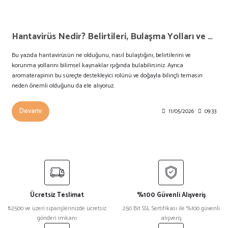
Hantavirüs Nedir? Belirtileri, Bulaşma Yolları ve Korunma Yöntemleri
Bu yazıda hantavirüsün ne olduğunu, nasıl bulaştığını, belirtilerini ve
korunma yollarını bilimsel kaynaklar ışığında bulabilirsiniz. Ayrıca
aromaterapinin bu süreçte destekleyici rolünü ve doğayla bilinçli temasın
neden önemli olduğunu da ele alıyoruz.
Devamı
11/05/2026
09:33
Ücretsiz Teslimat
%100 Güvenli Alışveriş
₺2500 ve üzeri siparişlerinizde ücretsiz
250 Bit SSL Sertifikası ile %100 güvenli
gönderi imkanı
alışveriş