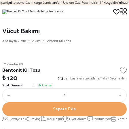
şveriş
₺ 2500 ve üzeri kargo ücretsiz
Yeni Üyelere Özel %10 İndirim | "Hoşgeldin"
Sezona
Vücut Bakımı
Anasayfa
Vücut Bakımı
Bentonit Kil Tozu
Yorumlar (0)
Bentonit Kil Tozu
₺ 120
₺ 13
den başlayan taksitlerle!
Taksit Seçenekleri
Stok Durumu
Stokta var
Sepete Ekle
Tavsiye Et
Paylaş
Karşılaştır
Fiyat Alarmı
Yorum Yaz
Yazdır