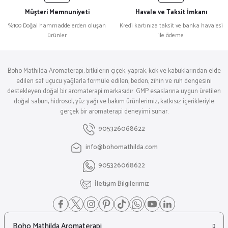
Müşteri Memnuniyeti
Havale ve Taksit İmkanı
%100 Doğal hammaddelerden oluşan
Kredi kartınıza taksit ve banka havalesi
ürünler
ile ödeme
Boho Mathilda Aromaterapi, bitkilerin çiçek, yaprak, kök ve kabuklarından elde
edilen saf uçucu yağlarla formüle edilen, beden, zihin ve ruh dengesini
destekleyen doğal bir aromaterapi markasıdır. GMP esaslarına uygun üretilen
doğal sabun, hidrosol, yüz yağı ve bakım ürünlerimiz, katkısız içerikleriyle
gerçek bir aromaterapi deneyimi sunar.
905326068622
info@bohomathilda.com
905326068622
İletişim Bilgilerimiz
Boho Mathilda Aromaterapi