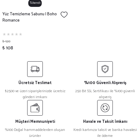
Tükendi
Yüz Temizleme Sabunu | Boho
Romance
₺ 120
₺ 108
Ücretsiz Teslimat
%100 Güvenli Alışveriş
₺2500 ve üzeri siparişlerinizde ücretsiz
250 Bit SSL Sertifikası ile %100 güvenli
gönderi imkanı
alışveriş
Müşteri Memnuniyeti
Havale ve Taksit İmkanı
%100 Doğal hammaddelerden oluşan
Kredi kartınıza taksit ve banka havalesi
ürünler
ile ödeme