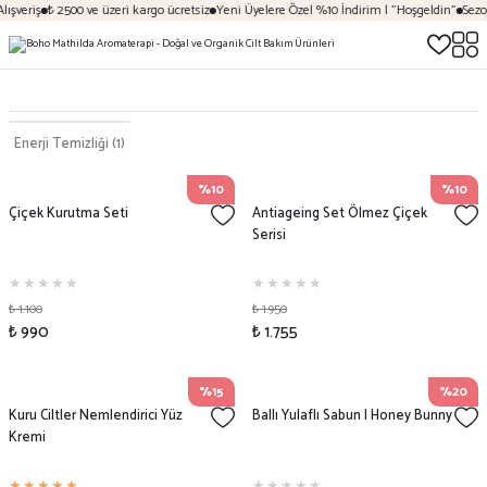
ışveriş
₺ 2500 ve üzeri kargo ücretsiz
Yeni Üyelere Özel %10 İndirim | "Hoşgeldin"
Sezon
Enerji Temizliği
(1)
%10
%10
Çiçek Kurutma Seti
Antiageing Set Ölmez Çiçek
Serisi
₺ 1.100
₺ 1.950
₺ 990
₺ 1.755
%15
%20
Kuru Ciltler Nemlendirici Yüz
Ballı Yulaflı Sabun | Honey Bunny
Kremi