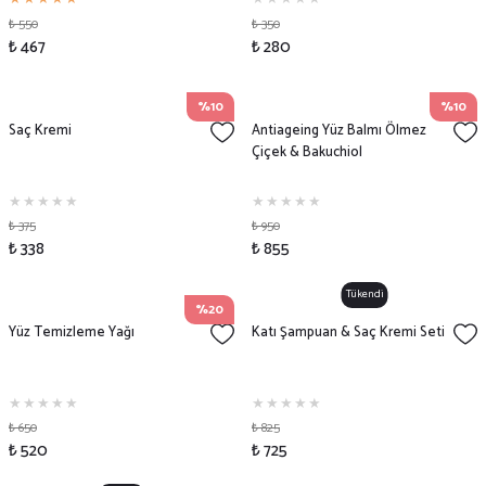
₺ 550
₺ 350
₺ 467
₺ 280
%10
%10
Saç Kremi
Antiageing Yüz Balmı Ölmez
Çiçek & Bakuchiol
₺ 375
₺ 950
₺ 338
₺ 855
Tükendi
%20
Yüz Temizleme Yağı
Katı Şampuan & Saç Kremi Seti
₺ 650
₺ 825
₺ 520
₺ 725