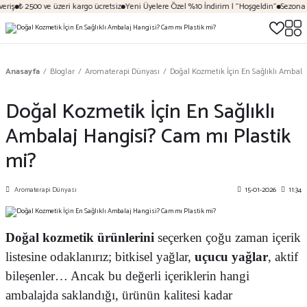
ş
₺ 2500 ve üzeri kargo ücretsiz
Yeni Üyelere Özel %10 İndirim | "Hoşgeldin"
Sezona Özel
Anasayfa
Bloglar
Aromaterapi Dünyası
Doğal Kozmetik İçin En Sağlıklı Ambal
Doğal Kozmetik İçin En Sağlıklı
Ambalaj Hangisi? Cam mı Plastik
mi?
Aromaterapi Dünyası
15-01-2026
11:34
Doğal kozmetik ürünlerini
seçerken çoğu zaman içerik
listesine odaklanırız; bitkisel yağlar,
uçucu yağlar
, aktif
bileşenler… Ancak bu değerli içeriklerin hangi
ambalajda saklandığı, ürünün kalitesi kadar