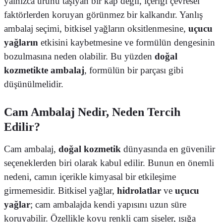
yalnızca ürünü taşıyan bir kap değil, içeriği çevresel
faktörlerden koruyan görünmez bir kalkandır. Yanlış
ambalaj seçimi, bitkisel yağların oksitlenmesine,
uçucu
yağların
etkisini kaybetmesine ve formülün dengesinin
bozulmasına neden olabilir. Bu yüzden
doğal
kozmetikte ambalaj
, formülün bir parçası gibi
düşünülmelidir.
Cam Ambalaj Nedir, Neden Tercih
Edilir?
Cam ambalaj,
doğal kozmetik
dünyasında en güvenilir
seçeneklerden biri olarak kabul edilir. Bunun en önemli
nedeni, camın içerikle kimyasal bir etkileşime
girmemesidir. Bitkisel yağlar,
hidrolatlar
ve
uçucu
yağlar
; cam ambalajda kendi yapısını uzun süre
koruyabilir. Özellikle koyu renkli cam şişeler, ışığa