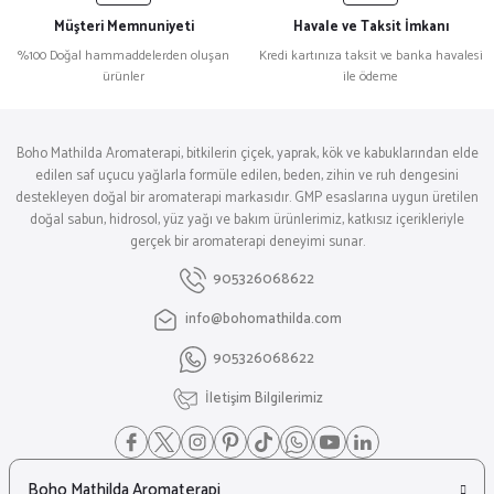
Müşteri Memnuniyeti
Havale ve Taksit İmkanı
%100 Doğal hammaddelerden oluşan
Kredi kartınıza taksit ve banka havalesi
ürünler
ile ödeme
Boho Mathilda Aromaterapi, bitkilerin çiçek, yaprak, kök ve kabuklarından elde
edilen saf uçucu yağlarla formüle edilen, beden, zihin ve ruh dengesini
destekleyen doğal bir aromaterapi markasıdır. GMP esaslarına uygun üretilen
doğal sabun, hidrosol, yüz yağı ve bakım ürünlerimiz, katkısız içerikleriyle
gerçek bir aromaterapi deneyimi sunar.
905326068622
info@bohomathilda.com
905326068622
İletişim Bilgilerimiz
Boho Mathilda Aromaterapi