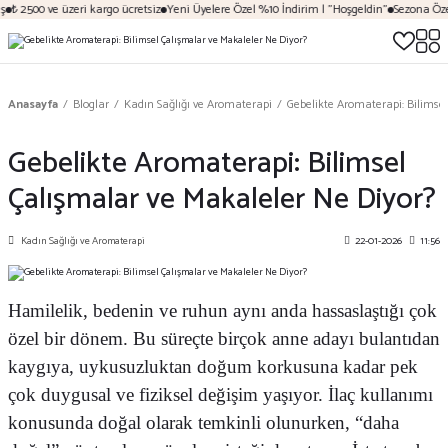
2500 ve üzeri kargo ücretsiz
Yeni Üyelere Özel %10 İndirim | "Hoşgeldin"
Sezona Özel İnd
Anasayfa
Bloglar
Kadın Sağlığı ve Aromaterapi
Gebelikte Aromaterapi: Bilimse
Gebelikte Aromaterapi: Bilimsel
Çalışmalar ve Makaleler Ne Diyor?
Kadın Sağlığı ve Aromaterapi
22-01-2026
11:56
Hamilelik, bedenin ve ruhun aynı anda hassaslaştığı çok
özel bir dönem. Bu süreçte birçok anne adayı bulantıdan
kaygıya, uykusuzluktan doğum korkusuna kadar pek
çok duygusal ve fiziksel değişim yaşıyor. İlaç kullanımı
konusunda doğal olarak temkinli olunurken, “daha