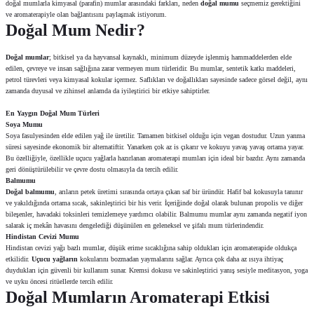
doğal mumlarla kimyasal (parafin) mumlar arasındaki farkları, neden
doğal mumu
seçmemiz gerektiğini
ve aromaterapiyle olan bağlantısını paylaşmak istiyorum.
Doğal Mum Nedir?
Doğal mumlar
; bitkisel ya da hayvansal kaynaklı, minimum düzeyde işlenmiş hammaddelerden elde
edilen, çevreye ve insan sağlığına zarar vermeyen mum türleridir. Bu mumlar, sentetik katkı maddeleri,
petrol türevleri veya kimyasal kokular içermez. Saflıkları ve doğallıkları sayesinde sadece görsel değil, aynı
zamanda duyusal ve zihinsel anlamda da iyileştirici bir etkiye sahiptirler.
En Yaygın Doğal Mum Türleri
Soya Mumu
Soya fasulyesinden elde edilen yağ ile üretilir. Tamamen bitkisel olduğu için vegan dostudur. Uzun yanma
süresi sayesinde ekonomik bir alternatiftir. Yanarken çok az is çıkarır ve kokuyu yavaş yavaş ortama yayar.
Bu özelliğiyle, özellikle uçucu yağlarla hazırlanan aromaterapi mumları için ideal bir bazdır. Aynı zamanda
geri dönüştürülebilir ve çevre dostu olmasıyla da tercih edilir.
Balmumu
Doğal balmumu
, arıların petek üretimi sırasında ortaya çıkan saf bir üründür. Hafif bal kokusuyla tanınır
ve yakıldığında ortama sıcak, sakinleştirici bir his verir. İçeriğinde doğal olarak bulunan propolis ve diğer
bileşenler, havadaki toksinleri temizlemeye yardımcı olabilir. Balmumu mumlar aynı zamanda negatif iyon
salarak iç mekân havasını dengelediği düşünülen en geleneksel ve şifalı mum türlerindendir.
Hindistan Cevizi Mumu
Hindistan cevizi yağı bazlı mumlar, düşük erime sıcaklığına sahip oldukları için aromaterapide oldukça
etkilidir.
Uçucu yağların
kokularını bozmadan yaymalarını sağlar. Ayrıca çok daha az ısıya ihtiyaç
duydukları için güvenli bir kullanım sunar. Kremsi dokusu ve sakinleştirici yanış sesiyle meditasyon, yoga
ve uyku öncesi ritüellerde tercih edilir.
Doğal Mumların Aromaterapi Etkisi