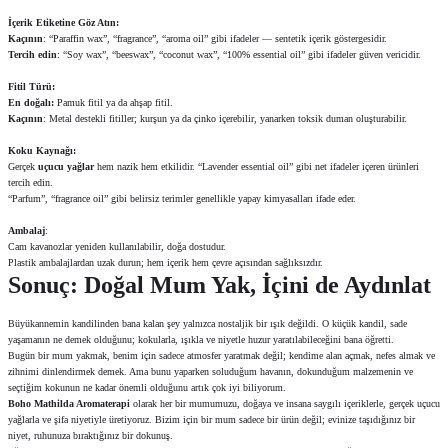
İçerik Etiketine Göz Atın:
Kaçının
: “Paraffin wax”, “fragrance”, “aroma oil” gibi ifadeler — sentetik içerik göstergesidir.
Tercih edin
: “Soy wax”, “beeswax”, “coconut wax”, “100% essential oil” gibi ifadeler güven vericidir.
Fitil Türü:
En doğalı:
Pamuk fitil ya da ahşap fitil.
Kaçının
: Metal destekli fitiller; kurşun ya da çinko içerebilir, yanarken toksik duman oluşturabilir.
Koku Kaynağı:
Gerçek
uçucu yağlar
hem nazik hem etkilidir. “Lavender essential oil” gibi net ifadeler içeren ürünleri
tercih edin.
“Parfum”, “fragrance oil” gibi belirsiz terimler genellikle yapay kimyasalları ifade eder.
Ambalaj
:
Cam kavanozlar yeniden kullanılabilir, doğa dostudur.
Plastik ambalajlardan uzak durun; hem içerik hem çevre açısından sağlıksızdır.
Sonuç: Doğal Mum Yak, İçini de Aydınlat
Büyükannemin kandilinden bana kalan şey yalnızca nostaljik bir ışık değildi. O küçük kandil, sade
yaşamanın ne demek olduğunu; kokularla, ışıkla ve niyetle huzur yaratılabileceğini bana öğretti.
Bugün bir mum yakmak, benim için sadece atmosfer yaratmak değil; kendime alan açmak, nefes almak ve
zihnimi dinlendirmek demek. Ama bunu yaparken soluduğum havanın, dokunduğum malzemenin ve
seçtiğim kokunun ne kadar önemli olduğunu artık çok iyi biliyorum.
Boho Mathilda
Aromaterapi
olarak her bir mumumuzu, doğaya ve insana saygılı içeriklerle, gerçek uçucu
yağlarla ve şifa niyetiyle üretiyoruz. Bizim için bir mum sadece bir ürün değil; evinize taşıdığınız bir
niyet, ruhunuza bıraktığınız bir dokunuş.