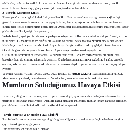
tehdit oluşturabilir. Sentetik koku molekülleri havaya karıştığında, burun mukozasını tahriş edebilir,
öksürük, burun tıkanıklığı, göz yanması gibi semptomlara neden olabilir.
3. Sentetik Kokuların Etkisi
Birçok parafin mum “güzel kokulu” diye tercih edilir, fakat bu kokuların kaynağı
uçucu yağlar
değil,
genellikle ucuz sentetik esanslardır. Bu yapay kokular, başta baş ağrısı, mide bulantısı ve baş dönmesi
olmak üzere çeşitli semptomlara neden olabilir. Ayrıca bazı kişilerin hormon sistemini etkileyebilecek kadar
güçlü kimyasallar içerdiği de saptanmıştır.
Sizlerle kendi yaşadığım bir deneyimi paylaşmak istiyorum. Yıllar önce marketten aldığım “vanilyalı” bir
mum vardı. İlk yaktığımda evi yoğun bir kokuyla doldurdu. Başta hoşuma gitmişti ama birkaç dakika
içinde başım zonklamaya başladı. Sanki kapalı bir yerde ağır parfüm sıkılmış gibiydi. Sonra burnum
tıkandı, boğazımda bir yanma hissi oluştu. O gece odayı havalandırarak uyuyabildim.
O gün, mum seçiminin ne kadar önemli olduğunu fark ettim. Ucuz ve cazip görünen bir mum, hem
bedenime hem de zihnime rahatsızlık vermişti. O günden sonra araştırmaya başladım. Parafin, sentetik
esanslar, isli duman… Bunların aslında evimize, odamıza değil; ciğerimize, sinir sistemimize yayıldığını
gördüm.
Ve o gün kararımı verdim: Evime sadece doğal içerikli, saf
uçucu yağlarla
hazırlanan mumlar girecek.
Mum sadece ışık değil, nefes demekmiş. Ve artık ben, neyi soluduğumu bilmek istiyorum.
Mumların Soluduğumuz Havaya Etkisi
Evimizde yaktığımız bir mumun, sadece ışık ve koku değil, aynı zamanda soluduğumuz havanın kalitesi
üzerinde de doğrudan etkisi vardır. Özellikle kapalı alanlarda kullanılan mumlar, ortam havasına saldıkları
partiküller ve gazlar ile fark edilmeden sağlık riskleri oluşturabilir.
Parafin Mumlar ve İç Mekân Hava Kirliliği
Parafin içerikli mumlar yanarken, çıplak gözle göremediğimiz ama solunum yoluyla vücudumuza giren
çeşitli toksik gazlar açığa çıkarır.
Bunlar arasında en dikkat çekici olanlar: