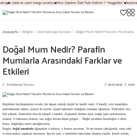
iş
₺ 2500 ve üzeri kargo ücretsiz
Yeni Üyelere Özel %10 İndirim | "Hoşgeldin"
Sezona Öze
Anasayfa
Bloglar
Aromaterapi Dünyası
Doğal Mum Nedir? Parafin Mumlarla Ara
Doğal Mum Nedir? Parafin
Mumlarla Arasındaki Farklar ve
Etkileri
Aromaterapi Dünyası
26-07-2025
13:00
Küçükken büyükannemin evinde, her akşam yaktığı küçük bir kandil vardı. O kandil, evin karanlığını
aydınlatmazdı sadece; içimizi de ısıtırdı. İçinde balmumu olduğunu sonradan öğrendim. Elektrikler olsa
bile yakardı. Elektrikler olsa da yakardı o kandili. Alışkanlık derdim önce; meğer içini aydınlatırmış
insanın. O balmumu kokusu, sarı ışığın duvara düşen gölgesi… Meğer çocukken hissettiğim o derin
huzur, doğallığın sessiz armağanıymış.
Bugün,
doğal mumlarla
uğraşırken o kokuyu, o huzuru arıyorum. Ve her mumu yaktığımda, onun sade
ve kimyasalsız yaşamını anıyorum. İşte bu yazı, o kandilden bana kalan ilhamla yazıldı. Şimdi sizinle,