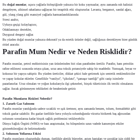
Bu
doğal mumlar
, uçucu yağlarla birleştiğinde yalnızca bir koku yaymazlar; aynı zamanda ruh halinizi
dengeleyen, zihinsel rahatlama sağlayan bir terapötik etki oluştururlar. Lavanta, bergamot, sandal ağacı,
gül, ylang ylang gibi esansiyel yağlarla harmanlandıklarında:
Stresi azaltır,
Uykuya geçişi kolaylaştırır,
Odaklanmayı destekler,
Duygusal dengeyi sağlar.
Bu yüzden doğal mumlar yalnızca dekoratif ya da estetik ürünler değil; sağlığınızı destekleyen birer günlük
ritüel aracıdır.
Parafin Mum Nedir ve Neden Risklidir?
Parafin mumlar, petrol endüstrisinin yan ürünlerinden biri olan parafinden üretilir. Parafin; ham petrolün
rafine edilmesi sırasında ortaya çıkan, ucuz ama toksik potansiyele sahip bir maddedir. Yumuşak, beyaz ve
kokusuz bir yapıya sahiptir. Bu yüzden üreticiler, dikkat çekici hale getirmek için sentetik renklendiriciler
ve yapay kokular eklerler. Genellikle “vanilya”, “çikolata”, “çamaşır tazeliği” gibi cazip isimlerle
pazarlanırlar. Ucuz olmaları ve yoğun kokularıyla ilgi çekmeleri, birçok tüketicinin ilk tercihi olmalarını
sağlar. Ancak görünmeyen tehlikeleri de beraberinde getirir.
Parafin Mumların Riskleri Nelerdir?
1. Zararlı Gaz Salınımı
Parafin mumlar yandığında sadece sıcaklık ve ışık üretmez; aynı zamanda benzen, toluen, formaldehit gibi
toksik gazlar salabilir. Bu gazlar özellikle hava yoluyla solunduğunda vücutta birikerek baş ağrısından
solunum sorunlarına kadar birçok sağlık problemini tetikleyebilir.
Dünya Sağlık Örgütü (WHO) ve bazı araştırmalar, bu bileşenlerin uzun vadede kanserojen etkiler
gösterebileceğini de belirtmektedir.
2. Solunum Yollarına Etkisi
Parafin mumların oluşturduğu duman, özellikle alerjik bünyeler, astım hastaları ve çocuklar için ciddi bir