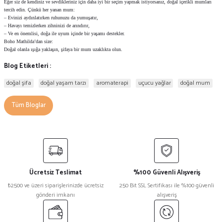
Eğer siz de kendiniz ve sevdikleriniz için daha iyi bir seçim yapmak istiyorsanız, doğal içerikli mumları
tercih edin. Çünkü her yanan mum:
– Evinizi aydınlatırken ruhunuzu da yumuşatır,
– Havayı temizlerken zihninizi de arındırır,
– Ve en önemlisi, doğa ile uyum içinde bir yaşamı destekler.
Boho Mathilda’dan size:
Doğal olanla ışığa yaklaşın, şifaya bir mum uzaklıkta olun.
Blog Etiketleri :
doğal şifa
doğal yaşam tarzı
aromaterapi
uçucu yağlar
doğal mum
Tüm Bloglar
Ücretsiz Teslimat
%100 Güvenli Alışveriş
₺2500 ve üzeri siparişlerinizde ücretsiz
250 Bit SSL Sertifikası ile %100 güvenli
gönderi imkanı
alışveriş