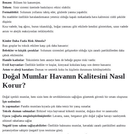
Benzen
: Bilinen bir kanserojen.
Toluen
: Sinir sistemi üzerinde baskılayıcı etkisi olabilir.
Formaldehit
: Solunum yollarını tahriş eder, gözlerde yanma yapabilir.
Bu maddeler özellikle havalandırmanın yetersiz olduğu kapalı mekanlarda hava kalitesini ciddi şekilde
düşürür.
Kısa vadede; baş ağrısı, burun tıkanıklığı, boğaz yanması gibi etkilerle kendini gösterirken, uzun vadede
astım ve alerjik reaksiyonları tetikleyebilir.
Kimler Daha Fazla Risk Altında?
Bazı gruplar bu toksik etkilere karşı çok daha hassastır:
Bebekler ve küçük çocuklar
: Solunum sistemleri gelişmekte olduğu için zararlı partiküllerden daha
çabuk etkilenirler.
Hamile kadınlar
: Toksinlerin hem anneye hem de bebeğe geçme riski vardır.
Evcil hayvanlar:
Özellikle kediler ve kuşlar, kimyasal kokulara karşı son derece hassastır.
Astım ve alerji hastaları:
Duman ve sentetik koku bu kişilerin durumunu kötüleştirebilir.
Doğal Mumlar Havanın Kalitesini Nasıl
Korur?
Doğal içerikli mumlar, hem sizin hem de sevdiklerinizin sağlığını gözeterek güvenli bir ortam oluşturur.
İşte nedenleri:
Is yapmazlar:
Parafin mumlara kıyasla çok daha temiz bir yanış sunarlar.
Toksik duman salmazlar:
Bitkisel veya hayvansal kökenli mumlar, doğaya dost ve zararsızdır.
Uçucu yağlarla zenginleştirilmişlerdir:
Lavanta, nane, bergamot gibi doğal yağlar havayı tazeleyerek
zihinsel rahatlama sağlar.
Negatif iyon salımı sağlayabilirler:
Özellikle balmumu mumlar, havadaki zararlı partikülleri azaltma
potansiyeline sahiptir (negatif iyon teorisine göre).