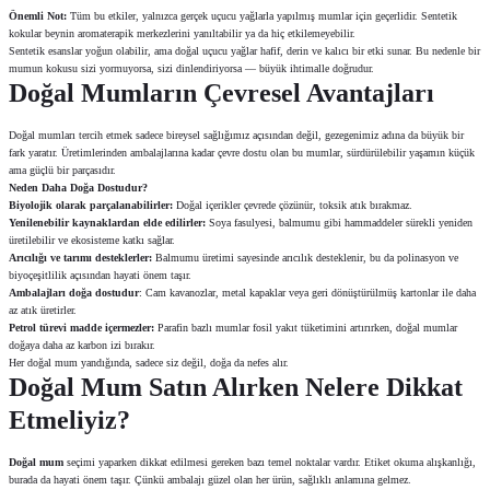
Önemli Not:
Tüm bu etkiler, yalnızca gerçek uçucu yağlarla yapılmış mumlar için geçerlidir. Sentetik
kokular beynin aromaterapik merkezlerini yanıltabilir ya da hiç etkilemeyebilir.
Sentetik esanslar yoğun olabilir, ama doğal uçucu yağlar hafif, derin ve kalıcı bir etki sunar. Bu nedenle bir
mumun kokusu sizi yormuyorsa, sizi dinlendiriyorsa — büyük ihtimalle doğrudur.
Doğal Mumların Çevresel Avantajları
Doğal mumları tercih etmek sadece bireysel sağlığımız açısından değil, gezegenimiz adına da büyük bir
fark yaratır. Üretimlerinden ambalajlarına kadar çevre dostu olan bu mumlar, sürdürülebilir yaşamın küçük
ama güçlü bir parçasıdır.
Neden Daha Doğa Dostudur?
Biyolojik olarak parçalanabilirler:
Doğal içerikler çevrede çözünür, toksik atık bırakmaz.
Yenilenebilir kaynaklardan elde edilirler:
Soya fasulyesi, balmumu gibi hammaddeler sürekli yeniden
üretilebilir ve ekosisteme katkı sağlar.
Arıcılığı ve tarımı desteklerler:
Balmumu üretimi sayesinde arıcılık desteklenir, bu da polinasyon ve
biyoçeşitlilik açısından hayati önem taşır.
Ambalajları doğa dostudur
: Cam kavanozlar, metal kapaklar veya geri dönüştürülmüş kartonlar ile daha
az atık üretirler.
Petrol türevi madde içermezler:
Parafin bazlı mumlar fosil yakıt tüketimini artırırken, doğal mumlar
doğaya daha az karbon izi bırakır.
Her doğal mum yandığında, sadece siz değil, doğa da nefes alır.
Doğal Mum Satın Alırken Nelere Dikkat
Etmeliyiz?
Doğal mum
seçimi yaparken dikkat edilmesi gereken bazı temel noktalar vardır. Etiket okuma alışkanlığı,
burada da hayati önem taşır. Çünkü ambalajı güzel olan her ürün, sağlıklı anlamına gelmez.