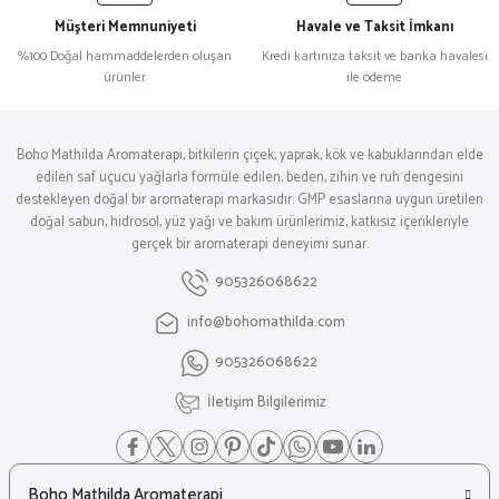
Müşteri Memnuniyeti
Havale ve Taksit İmkanı
%100 Doğal hammaddelerden oluşan
Kredi kartınıza taksit ve banka havalesi
ürünler
ile ödeme
Boho Mathilda Aromaterapi, bitkilerin çiçek, yaprak, kök ve kabuklarından elde
edilen saf uçucu yağlarla formüle edilen, beden, zihin ve ruh dengesini
destekleyen doğal bir aromaterapi markasıdır. GMP esaslarına uygun üretilen
doğal sabun, hidrosol, yüz yağı ve bakım ürünlerimiz, katkısız içerikleriyle
gerçek bir aromaterapi deneyimi sunar.
905326068622
info@bohomathilda.com
905326068622
İletişim Bilgilerimiz
Boho Mathilda Aromaterapi