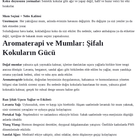
Koku duyusunu yormazlar:
Sentetik kokular gibi ağır ve yapay değil; hafif ve huzur verici bir etki
bırakırlar.
Mum Seçimi = Nefes Kalitesi
Unutmayın
: Her yaktığınız mum, aslında evinizin havasını değiştirir. Bu değişim ya sizi yeniler ya da
fark etmeden yorar.
Soluduğunuz hava kadar, kokladığınız koku da sizi etkiler. Bu nedenle, sadece ambalajına ya da etiketine
değil, içeriğine de bakarak mum seçimi yapmalısınız.
Aromaterapi ve Mumlar: Şifalı
Kokuların Gücü
Doğal mumlar
yalnızca ışık yaymakla kalmaz; içlerine damlatılan uçucu yağlarla birlikte birer terapi
aracına dönüşür. Lavanta, bergamot, sandal ağacı gibi bitkilerden elde edilen bu yağlar, mum yandıkça
ortama yayılarak bedeni, zihni ve ruhu aynı anda etkiler.
Aromaterapide
kokular, doğrudan beynimizin duygularımızı, hafızamızı ve hormonlarımızı yöneten
bölgesi olan limbik sistemi uyarır. Bu nedenle doğru kokularla hazırlanan bir mum, yalnızca güzel
kokmakla kalmaz; gerçek bir ruhsal denge unsuru haline gelir.
Bazı Şifalı Uçucu Yağlar ve Etkileri:
Lavanta Yağı
: Uykusuzluk, stres ve kaygı için birebirdir. Akşam saatlerinde lavantalı bir mum yakmak,
sinir sistemini yavaşlatır ve uykuya geçişi kolaylaştırır.
Portakal Yağı
: Neşelendirici ve canlandırıcı etkisiyle bilinir. Sabah saatlerinde veya enerjinizin düştüğü
anlarda idealdir.
Ylang Ylang:
Hormon dengesini destekler, duygusal dalgalanmaları yatıştırır. Özellikle kadınlarda PMS
dönemlerinde etkilidir.
Sandal Ağacı
: Meditatif etkiye sahiptir, zihni odaklar, derin düşünceye geçişi kolaylaştırır.