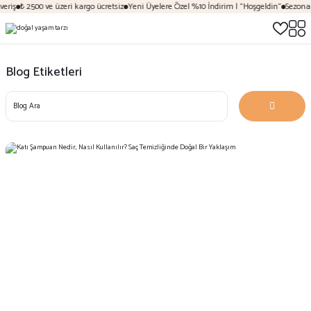
riş
₺ 2500 ve üzeri kargo ücretsiz
Yeni Üyelere Özel %10 İndirim | "Hoşgeldin"
Sezona Öz
Blog Etiketleri