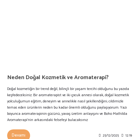
Neden Doğal Kozmetik ve Aromaterapi?
Doğal kozmetiğin bir trend değil, bilinçli bir yaşam tercihi olduğunu bu yazıda
keşfedeceksiniz. Bir aromaterapist ve iki çocuk annesi olarak, doğal kozmetik
yolculuğumun eğitim, deneyim ve annelikle nasıl şekillendiğini; cildimizle
temas eden ürünlerin neden bu kadar önemli olduğunu paylaşıyorum. Yazı
boyunca aromaterapinin gücünü, yavaş üretim anlayışını ve Boho Mathilda
Aromaterapi’nin arkasındaki felsefeyi bulacaksınız
Devamı
25/12/2025
12:19