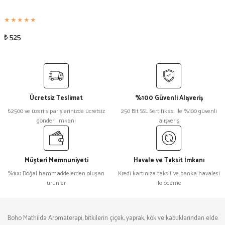
₺ 525
Ücretsiz Teslimat
%100 Güvenli Alışveriş
₺2500 ve üzeri siparişlerinizde ücretsiz
250 Bit SSL Sertifikası ile %100 güvenli
gönderi imkanı
alışveriş
Müşteri Memnuniyeti
Havale ve Taksit İmkanı
%100 Doğal hammaddelerden oluşan
Kredi kartınıza taksit ve banka havalesi
ürünler
ile ödeme
Boho Mathilda Aromaterapi, bitkilerin çiçek, yaprak, kök ve kabuklarından elde