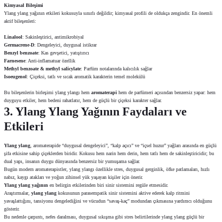
Kimyasal Bileşimi
Ylang ylang yağının etkileri kokusuyla sınırlı değildir; kimyasal profili de oldukça zengindir. En önemli
aktif bileşenleri:
Linalool
: Sakinleştirici, antimikrobiyal
Germacrene-D
: Dengeleyici, duygusal istikrar
Benzyl benzoate
: Kas gevşetici, yatıştırıcı
Farnesene
: Anti-inflamatuar özellik
Methyl benzoate & methyl salicylate
: Parfüm notalarında kalıcılık sağlar
Isoeugenol
: Çiçeksi, tatlı ve sıcak aromatik karakterin temel molekülü
Bu bileşenlerin birleşimi ylang ylangı hem
aromaterapi
hem de parfümeri açısından benzersiz yapar: hem
duyguyu etkiler, hem bedeni rahatlatır, hem de güçlü bir çiçeksi karakter sağlar.
3. Ylang Ylang Yağının Faydaları ve
Etkileri
Ylang ylang
, aromaterapide “duygusal dengeleyici”, “kalp açıcı” ve “içsel huzur” yağları arasında en güçlü
şifa etkisine sahip çiçeklerden biridir. Kokusu hem narin hem derin, hem tatlı hem de sakinleştiricidir; bu
dual yapı, insanın duygu dünyasında benzersiz bir yumuşama sağlar.
Bugün modern aromaterapistler, ylang ylangı özellikle stres, duygusal gerginlik, öfke patlamaları, hızlı
nabız, kaygı atakları ve yoğun zihinsel yük yaşayan kişiler için önerir.
Ylang ylang yağının
en belirgin etkilerinden biri sinir sistemini regüle etmesidir.
Araştırmalar,
ylang ylang
kokusunun parasempatik sinir sistemini aktive ederek kalp ritmini
yavaşlattığını, tansiyonu dengelediğini ve vücudun “savaş-kaç” modundan çıkmasına yardımcı olduğunu
gösterir.
Bu nedenle çarpıntı, nefes daralması, duygusal sıkışma gibi stres belirtilerinde ylang ylang güçlü bir