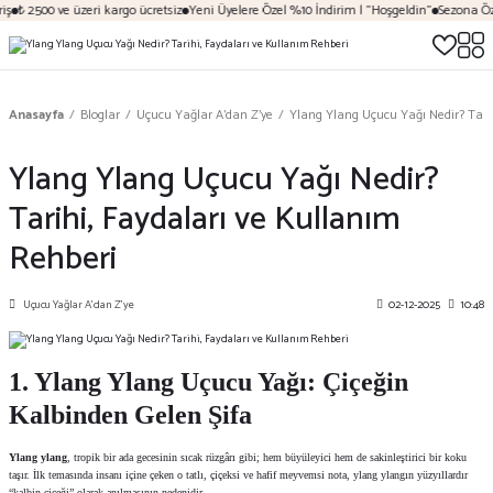
 2500 ve üzeri kargo ücretsiz
Yeni Üyelere Özel %10 İndirim | "Hoşgeldin"
Sezona Özel İn
Anasayfa
Bloglar
Uçucu Yağlar A’dan Z’ye
Ylang Ylang Uçucu Yağı Nedir? Tarih
Ylang Ylang Uçucu Yağı Nedir?
Tarihi, Faydaları ve Kullanım
Rehberi
Uçucu Yağlar A’dan Z’ye
02-12-2025
10:48
1. Ylang Ylang Uçucu Yağı: Çiçeğin
Kalbinden Gelen Şifa
Ylang ylang
, tropik bir ada gecesinin sıcak rüzgârı gibi; hem büyüleyici hem de sakinleştirici bir koku
taşır. İlk temasında insanı içine çeken o tatlı, çiçeksi ve hafif meyvemsi nota, ylang ylangın yüzyıllardır
“kalbin çiçeği” olarak anılmasının nedenidir.