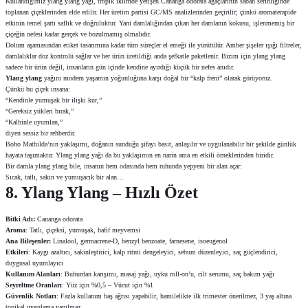
Kullandığımız ylang ylang yağı, tropik iklimde yetişen Cananga odorata ağaçlarının sabah serinliğinde
toplanan çiçeklerinden elde edilir. Her üretim partisi GC/MS analizlerinden geçirilir; çünkü aromaterapide
etkinin temel şartı saflık ve doğruluktur. Yani damlalığından çıkan her damlanın kokusu, işlenmemiş bir
çiçeğin nefesi kadar gerçek ve bozulmamış olmalıdır.
Dolum aşamasından etiket tasarımına kadar tüm süreçler el emeği ile yürütülür. Amber şişeler ışığı filtreler,
damlalıklar doz kontrolü sağlar ve her ürün üretildiği anda şefkatle paketlenir. Bizim için ylang ylang
sadece bir ürün değil, insanların gün içinde kendine ayırdığı küçük bir nefes anıdır.
Ylang ylang
yağını modern yaşamın yoğunluğuna karşı doğal bir “kalp freni” olarak görüyoruz.
Çünkü bu çiçek insana:
“Kendinle yumuşak bir ilişki kur,”
“Gereksiz yükleri bırak,”
“Kalbinle uyumlan,”
diyen sessiz bir rehberdir.
Boho Mathilda’nın yaklaşımı, doğanın sunduğu şifayı basit, anlaşılır ve uygulanabilir bir şekilde günlük
hayata taşımaktır. Ylang ylang yağı da bu yaklaşımın en narin ama en etkili örneklerinden biridir.
Bir damla ylang ylang bile, insanın hem odasında hem ruhunda yepyeni bir alan açar:
Sıcak, tatlı, sakin ve yumuşacık bir alan…
8. Ylang Ylang – Hızlı Özet
Bitki Adı:
Cananga odorata
Aroma
: Tatlı, çiçeksi, yumuşak, hafif meyvemsi
Ana Bileşenler:
Linalool, germacrene-D, benzyl benzoate, farnesene, isoeugenol
Etkileri
: Kaygı azaltıcı, sakinleştirici, kalp ritmi dengeleyici, sebum düzenleyici, saç güçlendirici,
duygusal uyumlayıcı
Kullanım Alanları
: Buhurdan karışımı, masaj yağı, uyku roll-on’u, cilt serumu, saç bakım yağı
Seyreltme Oranları
: Yüz için %0,5 – Vücut için %1
Güvenlik Notları
: Fazla kullanım baş ağrısı yapabilir, hamilelikte ilk trimester önerilmez, 3 yaş altına
topikal uygulama yapılmaz