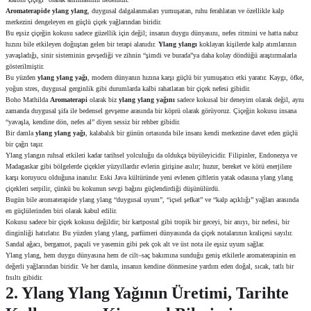
Aromaterapide
ylang ylang
, duygusal dalgalanmaları yumuşatan, ruhu ferahlatan ve özellikle kalp
merkezini dengeleyen en güçlü çiçek yağlarından biridir.
Bu eşsiz çiçeğin kokusu sadece güzellik için değil; insanın duygu dünyasını, nefes ritmini ve hatta nabız
hızını bile etkileyen doğuştan gelen bir terapi alanıdır.
Ylang ylangı
koklayan kişilerde kalp atımlarının
yavaşladığı, sinir sisteminin gevşediği ve zihnin “şimdi ve burada”ya daha kolay döndüğü araştırmalarla
gösterilmiştir.
Bu yüzden
ylang ylang yağı
, modern dünyanın hızına karşı güçlü bir yumuşatıcı etki yaratır. Kaygı, öfke,
yoğun stres, duygusal gerginlik gibi durumlarda kalbi rahatlatan bir çiçek nefesi gibidir.
Boho Mathilda
Aromaterapi
olarak biz
ylang ylang yağını
sadece kokusal bir deneyim olarak değil, aynı
zamanda duygusal şifa ile bedensel gevşeme arasında bir köprü olarak görüyoruz. Çiçeğin kokusu insana
“yavaşla, kendine dön, nefes al” diyen sessiz bir rehber gibidir.
Bir damla
ylang ylang yağı
, kalabalık bir günün ortasında bile insanı kendi merkezine davet eden güçlü
bir çağrı taşır.
Ylang ylangın ruhsal etkileri kadar tarihsel yolculuğu da oldukça büyüleyicidir. Filipinler, Endonezya ve
Madagaskar gibi bölgelerde çiçekler yüzyıllardır evlerin girişine asılır; huzur, bereket ve kötü enerjilere
karşı koruyucu olduğuna inanılır. Eski Java kültüründe yeni evlenen çiftlerin yatak odasına ylang ylang
çiçekleri serpilir, çünkü bu kokunun sevgi bağını güçlendirdiği düşünülürdü.
Bugün bile aromaterapide ylang ylang “duygusal uyum”, “içsel şefkat” ve “kalp açıklığı” yağları arasında
en güçlülerinden biri olarak kabul edilir.
Kokusu sadece bir çiçek kokusu değildir; bir kartpostal gibi tropik bir geceyi, bir anıyı, bir nefesi, bir
dinginliği hatırlatır. Bu yüzden ylang ylang, parfümeri dünyasında da çiçek notalarının kraliçesi sayılır.
Sandal ağacı, bergamot, paçuli ve yasemin gibi pek çok alt ve üst nota ile eşsiz uyum sağlar.
Ylang ylang, hem duygu dünyasına hem de cilt–saç bakımına sunduğu geniş etkilerle aromaterapinin en
değerli yağlarından biridir. Ve her damla, insanın kendine dönmesine yardım eden doğal, sıcak, tatlı bir
fısıltı gibidir.
2. Ylang Ylang Yağının Üretimi, Tarihte