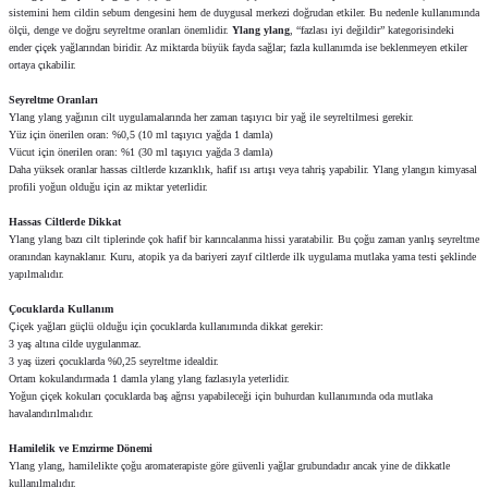
sistemini hem cildin sebum dengesini hem de duygusal merkezi doğrudan etkiler. Bu nedenle kullanımında
ölçü, denge ve doğru seyreltme oranları önemlidir.
Ylang ylang
, “fazlası iyi değildir” kategorisindeki
ender çiçek yağlarından biridir. Az miktarda büyük fayda sağlar; fazla kullanımda ise beklenmeyen etkiler
ortaya çıkabilir.
Seyreltme Oranları
Ylang ylang yağının cilt uygulamalarında her zaman taşıyıcı bir yağ ile seyreltilmesi gerekir.
Yüz için önerilen oran: %0,5 (10 ml taşıyıcı yağda 1 damla)
Vücut için önerilen oran: %1 (30 ml taşıyıcı yağda 3 damla)
Daha yüksek oranlar hassas ciltlerde kızarıklık, hafif ısı artışı veya tahriş yapabilir. Ylang ylangın kimyasal
profili yoğun olduğu için az miktar yeterlidir.
Hassas Ciltlerde Dikkat
Ylang ylang bazı cilt tiplerinde çok hafif bir karıncalanma hissi yaratabilir. Bu çoğu zaman yanlış seyreltme
oranından kaynaklanır. Kuru, atopik ya da bariyeri zayıf ciltlerde ilk uygulama mutlaka yama testi şeklinde
yapılmalıdır.
Çocuklarda Kullanım
Çiçek yağları güçlü olduğu için çocuklarda kullanımında dikkat gerekir:
3 yaş altına cilde uygulanmaz.
3 yaş üzeri çocuklarda %0,25 seyreltme idealdir.
Ortam kokulandırmada 1 damla ylang ylang fazlasıyla yeterlidir.
Yoğun çiçek kokuları çocuklarda baş ağrısı yapabileceği için buhurdan kullanımında oda mutlaka
havalandırılmalıdır.
Hamilelik ve Emzirme Dönemi
Ylang ylang, hamilelikte çoğu aromaterapiste göre güvenli yağlar grubundadır ancak yine de dikkatle
kullanılmalıdır.