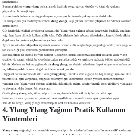
rahatlatıcıdır.
Bununla birlikte
ylang ylang
, ruhsal alanda özellikle sevgi, güven, özdeğer ve kabul duygularını
güçlendiren bir enerji taşır.
Kişinin kendi bedenine ve duygu dünyasına yumuşak bir temasla yaklaşmasına destek olur.
Bu sebeple pek çok meditasyon rehberi
ylang ylangı
, kalp çakrası üzerinde çalışırken bir “destek kokusu”
olarak önerir.
Cilt üzerindeki etkileri de oldukça kapsamlıdır. Ylang ylang yağının sebum dengeleyici özelliği, onu hem
yağlı hem kuru ciltlerde kullanılabilir kılar. Yağlı ciltlerde fazla sebumu düzenlerken, kuru ciltlerde cildin
doğal nem bariyerinin güçlenmesine yardımcı olur.
Ayrıca antioksidan bileşenleri sayesinde çevresel stresin ciltte oluşturduğu yorgunluğu azaltır, ince çizgi ve
ton eşitsizliği gibi sorunların görünümünü yumuşatır.
Saç bakımında da önemli bir yere sahiptir. Geleneksel olarak Endonezya kadınları saçlarını ylang ylang
çiçekleriyle tarardı; çünkü bu çiçeklerin saçları parlaklaştırdığı ve kırılmayı azaltarak kökleri güçlendirdiği
bilinir. Modern saç bakım yağlarında da
ylang ylang
, saç derisini rahatlatan, kepek oluşumunu azaltan ve
saç tellerine parlaklık veren doğal bir bileşen olarak yer alır.
Duygusal hafıza üzerinde de etkili olan
ylang ylang
, limbik sistemle güçlü bir bağ kurduğu için özellikle
tükenmişlik, aşırı yorgunluk, duygusal hassasiyet gibi durumlarda kişinin yeniden merkezlenmesine
yardımcı olur. Ylang ylang kokusu, zihindeki dağınıklığı azaltır, stresin yarattığı içsel gürültüyü yumuşatır
ve duyguları daha dengeli bir akışa taşır.
Özetle
ylang ylang
; ruh, zihin, kalp, cilt ve saç üzerinde bütüncül bir iyileştirici etki taşır.
Sakinleştirir ama uyuşturmaz, yumuşatır ama zayıflatmaz, canlandırır ama aşırı uyarmadan yapar.
Tam da bu denge, ylang ylangı aromaterapide özel bir konuma yerleştirir.
4. Ylang Ylang Yağının Pratik Kullanım
Yöntemleri
Ylang ylang yağı
güçlü ve baskın bir kokuya sahiptir; bu yüzden kullanımında “az ama etkili” yaklaşımı