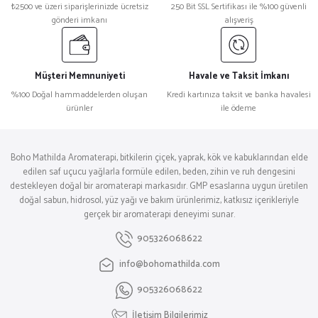
₺2500 ve üzeri siparişlerinizde ücretsiz
250 Bit SSL Sertifikası ile %100 güvenli
gönderi imkanı
alışveriş
Müşteri Memnuniyeti
Havale ve Taksit İmkanı
%100 Doğal hammaddelerden oluşan
Kredi kartınıza taksit ve banka havalesi
ürünler
ile ödeme
Boho Mathilda Aromaterapi, bitkilerin çiçek, yaprak, kök ve kabuklarından elde
edilen saf uçucu yağlarla formüle edilen, beden, zihin ve ruh dengesini
destekleyen doğal bir aromaterapi markasıdır. GMP esaslarına uygun üretilen
doğal sabun, hidrosol, yüz yağı ve bakım ürünlerimiz, katkısız içerikleriyle
gerçek bir aromaterapi deneyimi sunar.
905326068622
info@bohomathilda.com
905326068622
İletişim Bilgilerimiz