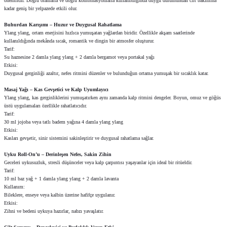
önemlidir. Doğru oranlarla ve doğru kombinasyonlarla kullanıldığında duygu durumundan cilt bakımına
kadar geniş bir yelpazede etkili olur.
Buhurdan Karışımı – Huzur ve Duygusal Rahatlama
Ylang ylang, ortam enerjisini hızlıca yumuşatan yağlardan biridir. Özellikle akşam saatlerinde
kullanıldığında mekânda sıcak, romantik ve dingin bir atmosfer oluşturur.
Tarif:
Su haznesine 2 damla ylang ylang + 2 damla bergamot veya portakal yağı
Etkisi:
Duygusal gerginliği azaltır, nefes ritmini düzenler ve bulunduğun ortama yumuşak bir sıcaklık katar.
Masaj Yağı – Kas Gevşetici ve Kalp Uyumlayıcı
Ylang ylang, kas gerginliklerini yumuşatırken aynı zamanda kalp ritmini dengeler. Boyun, omuz ve göğüs
üstü uygulamaları özellikle rahatlatıcıdır.
Tarif:
30 ml jojoba veya tatlı badem yağına 4 damla ylang ylang
Etkisi:
Kasları gevşetir, sinir sistemini sakinleştirir ve duygusal rahatlama sağlar.
Uyku Roll-On’u – Derinleşen Nefes, Sakin Zihin
Geceleri uykusuzluk, stresli düşünceler veya kalp çarpıntısı yaşayanlar için ideal bir ritüeldir.
Tarif:
10 ml baz yağ + 1 damla ylang ylang + 2 damla lavanta
Kullanım:
Bileklere, enseye veya kalbin üzerine hafifçe uygulanır.
Etkisi:
Zihni ve bedeni uykuya hazırlar, nabzı yavaşlatır.