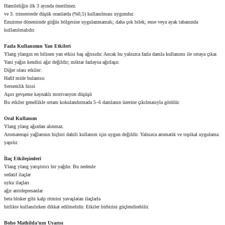
Hamileliğin ilk 3 ayında önerilmez.
ve 3. trimesterde düşük oranlarda (%0,5) kullanılması uygundur.
Emzirme döneminde göğüs bölgesine uygulanmamalı; daha çok bilek, ense veya ayak tabanında
kullanılmalıdır.
Fazla Kullanımın Yan Etkileri
Ylang ylangın en bilinen yan etkisi baş ağrısıdır. Ancak bu yalnızca fazla damla kullanımı ile ortaya çıkar.
Yani yağın kendisi ağır değildir; miktar fazlaysa ağırlaşır.
Diğer olası etkiler:
Hafif mide bulantısı
Sersemlik hissi
Aşırı gevşeme kaynaklı motivasyon düşüşü
Bu etkiler genellikle ortam kokulandırmada 5–6 damlanın üzerine çıkılmasıyla görülür.
Oral Kullanım
Ylang ylang ağızdan alınmaz.
Aromaterapi yağlarının hiçbiri dahili kullanım için uygun değildir. Yalnızca aromatik ve topikal uygulama
yapılır.
İlaç Etkileşimleri
Ylang ylang yatıştırıcı bir yağdır. Bu nedenle
sedatif ilaçlar
uyku ilaçları
ağır antidepresanlar
beta bloker gibi kalp ritmini yavaşlatan ilaçlarla
birlikte kullanılırken dikkat edilmelidir. Etkiler birbirini güçlendirebilir.
Boho Mathilda’nın Uyarısı