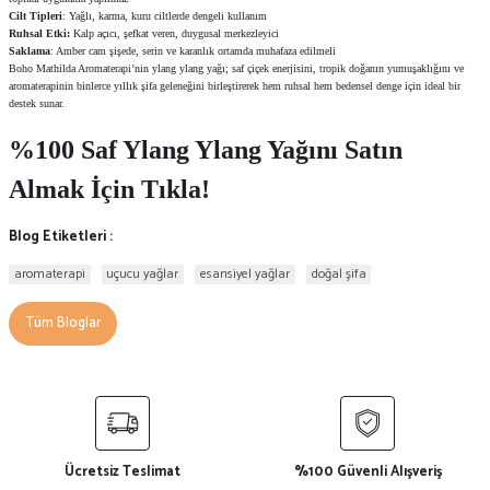
Cilt Tipleri
: Yağlı, karma, kuru ciltlerde dengeli kullanım
Ruhsal Etki:
Kalp açıcı, şefkat veren, duygusal merkezleyici
Saklama
: Amber cam şişede, serin ve karanlık ortamda muhafaza edilmeli
Boho Mathilda Aromaterapi’nin ylang ylang yağı; saf çiçek enerjisini, tropik doğanın yumuşaklığını ve
aromaterapinin binlerce yıllık şifa geleneğini birleştirerek hem ruhsal hem bedensel denge için ideal bir
destek sunar.
%100 Saf Ylang Ylang Yağını Satın
Almak İçin Tıkla!
Blog Etiketleri :
aromaterapi
uçucu yağlar
esansiyel yağlar
doğal şifa
Tüm Bloglar
Ücretsiz Teslimat
%100 Güvenli Alışveriş