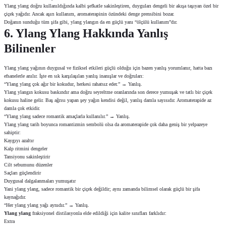
Ylang ylang doğru kullanıldığında kalbi şefkatle sakinleştiren, duyguları dengeli bir akışa taşıyan özel bir
çiçek yağıdır. Ancak aşırı kullanım, aromaterapinin özündeki denge prensibini bozar.
Doğanın sunduğu tüm şifa gibi, ylang ylangın da en güçlü yanı “ölçülü kullanım”dır.
6. Ylang Ylang Hakkında Yanlış
Bilinenler
Ylang ylang yağının duygusal ve fiziksel etkileri güçlü olduğu için bazen yanlış yorumlanır, hatta bazı
efsanelerle anılır. İşte en sık karşılaşılan yanlış inanışlar ve doğruları:
“Ylang ylang çok ağır bir kokudur, herkesi rahatsız eder.” → Yanlış.
Ylang ylangın kokusu baskındır ama doğru seyreltme oranlarında son derece yumuşak ve tatlı bir çiçek
kokusu haline gelir. Baş ağrısı yapan şey yağın kendisi değil, yanlış damla sayısıdır. Aromaterapide az
damla çok etkidir.
“Ylang ylang sadece romantik amaçlarla kullanılır.” → Yanlış.
Ylang ylang tarih boyunca romantizmin sembolü olsa da aromaterapide çok daha geniş bir yelpazeye
sahiptir:
Kaygıyı azaltır
Kalp ritmini dengeler
Tansiyonu sakinleştirir
Cilt sebumunu düzenler
Saçları güçlendirir
Duygusal dalgalanmaları yumuşatır
Yani ylang ylang, sadece romantik bir çiçek değildir; aynı zamanda bilimsel olarak güçlü bir şifa
kaynağıdır.
“Her ylang ylang yağı aynıdır.” → Yanlış.
Ylang ylang
fraksiyonel distilasyonla elde edildiği için kalite sınıfları farklıdır:
Extra