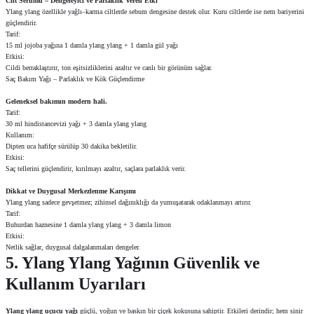
Cilt Serumu – Dengeleyici ve Parlaklık Veren Etki
Ylang ylang özellikle yağlı–karma ciltlerde sebum dengesine destek olur. Kuru ciltlerde ise nem bariyerini
güçlendirir.
Tarif:
15 ml jojoba yağına 1 damla ylang ylang + 1 damla gül yağı
Etkisi:
Cildi berraklaştırır, ton eşitsizliklerini azaltır ve canlı bir görünüm sağlar.
Saç Bakım Yağı – Parlaklık ve Kök Güçlendirme
Geleneksel bakımın modern hali.
Tarif:
30 ml hindistancevizi yağı + 3 damla ylang ylang
Kullanım:
Dipten uca hafifçe sürülüp 30 dakika bekletilir.
Etkisi:
Saç tellerini güçlendirir, kırılmayı azaltır, saçlara parlaklık verir.
Dikkat ve Duygusal Merkezlenme Karışımı
Ylang ylang sadece gevşetmez; zihinsel dağınıklığı da yumuşatarak odaklanmayı artırır.
Tarif:
Buhurdan haznesine 1 damla ylang ylang + 3 damla limon
Etkisi:
Netlik sağlar, duygusal dalgalanmaları dengeler.
5. Ylang Ylang Yağının Güvenlik ve
Kullanım Uyarıları
Ylang ylang uçucu yağı
güçlü, yoğun ve baskın bir çiçek kokusuna sahiptir. Etkileri derindir; hem sinir