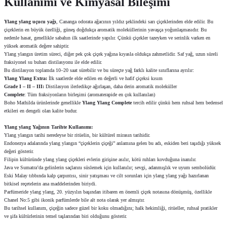
Kullanımı ve Kimyasal Bileşimi
Ylang ylang uçucu yağı
, Cananga odorata ağacının yıldız şeklindeki sarı çiçeklerinden elde edilir. Bu
çiçeklerin en büyük özelliği, güneş doğdukça aromatik moleküllerinin yavaşça yoğunlaşmasıdır. Bu
nedenle hasat, genellikle sabahın ilk saatlerinde yapılır. Çünkü çiçekler tazeyken ve serinlik varken en
yüksek aromatik değere sahiptir.
Ylang ylangın üretim süreci, diğer pek çok çiçek yağına kıyasla oldukça zahmetlidir. Saf yağ, uzun süreli
fraksiyonel su buharı distilasyonu ile elde edilir.
Bu distilasyon toplamda 10–20 saat sürebilir ve bu süreçte yağ farklı kalite sınıflarına ayrılır:
Ylang Ylang Extra:
İlk saatlerde elde edilen en değerli ve hafif çiçeksi kısım
Grade I – II – III:
Distilasyon ilerledikçe ağırlaşan, daha derin aromatik moleküller
Complete
: Tüm fraksiyonların birleşimi (aromaterapide en çok kullanılan)
Boho Mathilda ürünlerinde genellikle
Ylang Ylang Complete
tercih edilir çünkü hem ruhsal hem bedensel
etkileri en dengeli olan kalite budur.
Ylang ylang Yağının
Tarihte Kullanımı:
Ylang ylangın tarihi neredeyse bir ritüelin, bir kültürel mirasın tarihidir.
Endonezya adalarında ylang ylangın “çiçeklerin çiçeği” anlamına gelen bu adı, eskiden beri taşıdığı yüksek
değeri gösterir.
Filipin kültüründe ylang ylang çiçekleri evlerin girişine asılır, kötü ruhları kovduğuna inanılır.
Java ve Sumatra’da gelinlerin saçlarını süslemek için kullanılır; sevgi, adanmışlık ve uyum sembolüdür.
Eski Malay tıbbında kalp çarpıntısı, sinir yatışması ve cilt sorunları için ylang ylang yağı hazırlanan
bitkisel reçetelerin ana maddelerinden biriydi.
Parfümeride ylang ylang, 20. yüzyılın başından itibaren en önemli çiçek notasına dönüşmüş, özellikle
Chanel No:5 gibi ikonik parfümlerde bile alt nota olarak yer almıştır.
Bu tarihsel kullanım, çiçeğin sadece güzel bir koku olmadığını; halk hekimliği, ritüeller, ruhsal pratikler
ve şifa kültürlerinin temel taşlarından biri olduğunu gösterir.