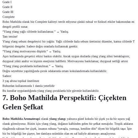
Grade I
Grade II
Grade III
Complete
Boho Mathilda olarak biz Complete kaliteyi tercih ediyoruz çünkü ruhsal ve fiziksel etkiler bakımından en
dengeli profili sunar.
“Ylang ylang yağlı ciltlerde kullanılamaz.” → Yanlış.
Tam tersine!
Ylang ylang sebum dengeleyici bir yağdır. Yağlı ciltlerde fazla sebum üretimini düzenler, karma ciltlerde T
bölgesini dengeler. Sadece doğru oranlarla kullanmak gerekir.
“Ylang ylang motivasyonu düşürür.” → Yanlış.
Aşırı kullanımda gevşetici etkisi baskın olabilir. Ancak uygun dozlarda ylang ylang zihni berraklaştırır,
duygusal yükü azaltır ve kişinin enerjisini hafifletir. Motivasyonu baskılamaz; duygusal netliği artırır.
“Ylang ylang çocuklarda kullanılmaz.” → Yanlış.
Doğru seyreltme yapıldığında çocuk odalarında ortam kokulandırmada kullanılabilir.
Sadece:
3 yaş altına topikal önerilmez
Buhurdan kullanımında 1 damla yeterlidir
Bu kurallar uygulandığında ylang ylang çocuklarda bile güvenle kullanılabilir.
7. Boho Mathilda Perspektifi: Çiçekten
Gelen Şefkat
Boho Mathilda
Aromaterapi
olarak
ylang ylang
ı yalnızca güzel kokulu bir çiçek ya da bir uçucu yağ
olarak görmüyoruz. Bizim için ylang ylang, doğanın kalbinden gelen bir şefkat mesajıdır. Tropik adaların
rüzgârında salınan her çiçek, insanın ruhuna “yavaşla, yumuşa, kendine dön” diyen bir bilgelik taşır. İşte
biz bu bilgeliği her şişeye, her damlaya mümkün olan en saf haliyle aktarmayı amaçlıyoruz.