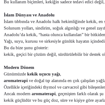
Bu kullanım biçimleri, kekiğin sadece tedavi edici değil
İslam Dünyası ve Anadolu
İslam tıbbında ve Anadolu halk hekimliğinde kekik,
en 
Solunum yolları, sindirim, soğuk algınlığı ve genel zayı
Anadolu’da kekik, “hasta olunca kullanılan” bir bitkide
Yağı, suyu, kurusu ve sirkesiyle günlük hayatın içindedi
Bu da bize şunu gösterir:
kekik, geçici bir çözüm değil, sürdürülebilir bir destek 
Modern Dönem
Günümüzde
kekik uçucu yağı
,
aromaterapi
ve doğal tıp alanında en çok çalışılan yağla
Özellikle içeriğindeki thymol ve carvacrol gibi bileşenle
Ancak modern
aromaterapi
, geçmişten farklı olarak şu
kekik güçlüdür ve bu güç doz, süre ve kişiye göre ayarl