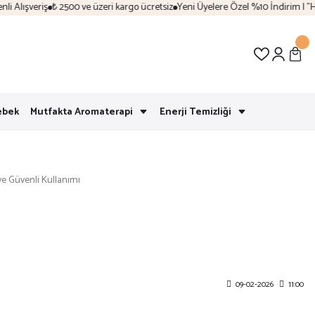
eriş
₺ 2500 ve üzeri kargo ücretsiz
Yeni Üyelere Özel %10 İndirim | "Hoşgeldi
ebek
Mutfakta Aromaterapi
Enerji Temizliği
 ve Güvenli Kullanımı
09-02-2026
11:00