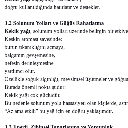
doğru kullanıldığında hatırlatır ve destekler.
3.2 Solunum Yolları ve Göğüs Rahatlatma
Kekik yağı
, solunum yolları üzerinde belirgin bir etkiye 
Keskin aroması sayesinde:
burun tıkanıklığını açmaya,
balgamın gevşemesine,
nefesin derinleşmesine
yardımcı olur.
Özellikle soğuk algınlığı, mevsimsel üşütmeler ve göğü
Burada önemli nokta şudur:
Kekik yağı çok güçlüdür.
Bu nedenle solunum yolu hassasiyeti olan kişilerde, ast
“Az ama etkili” bu yağ için en doğru yaklaşımdır.
3.3 Enerji, Zihinsel Toparlanma ve Yorgunluk