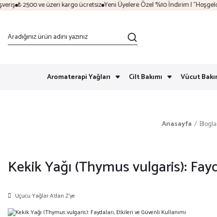
 2500 ve üzeri kargo ücretsiz
Yeni Üyelere Özel %10 İndirim | "Hoşgeldin"
Sez
Aromaterapi Yağları
Cilt Bakımı
Vücut Bakı
Anasayfa
Blogla
Kekik Yağı (Thymus vulgaris): Fayda
Uçucu Yağlar A’dan Z’ye