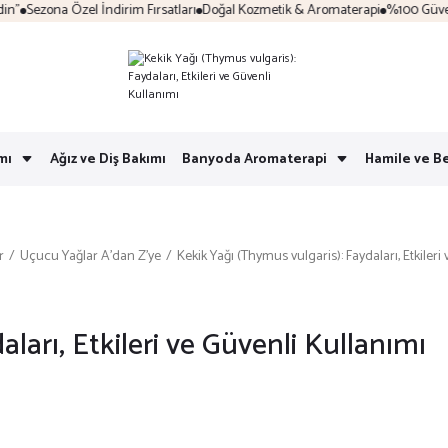
ona Özel İndirim Fırsatları
Doğal Kozmetik & Aromaterapi
%100 Güvenli Alışv
mı
Ağız ve Diş Bakımı
Banyoda Aromaterapi
Hamile ve B
r
Uçucu Yağlar A’dan Z’ye
Kekik Yağı (Thymus vulgaris): Faydaları, Etkileri
ları, Etkileri ve Güvenli Kullanımı