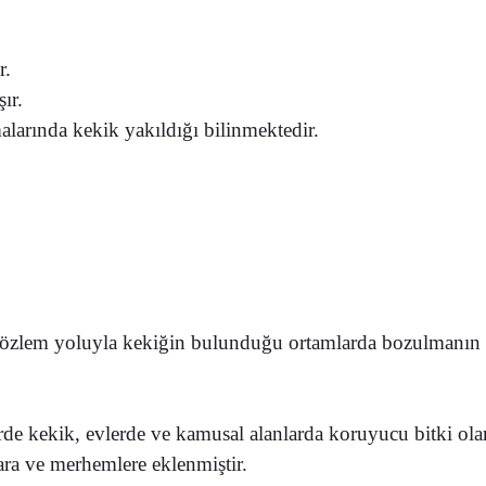
r.
ır.
alarında kekik yakıldığı bilinmektedir.
özlem yoluyla kekiğin bulunduğu ortamlarda
bozulmanın v
erde
kekik, evlerde ve kamusal alanlarda koruyucu bitki olar
ara ve merhemlere eklenmiştir.