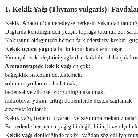
1. Kekik Yağı (Thymus vulgaris): Faydalar
Kekik, Anadolu’da neredeyse herkesin yakından tanıdığı 
Dağlarda kendiliğinden yetişir, toprağa tutunur, zor şartl
Kokusunu aldığınızda hemen fark edersiniz: keskin, güçl
Kekik uçucu yağı
da bu bitkinin karakterini taşır.
Yumuşak, sakinleştirici yağlardan farklıdır;
daha çok koru
Aromaterapide kekik yağı
en çok:
bağışıklık sistemini desteklemek,
solunum yollarını rahatlatmak,
bedensel ve zihinsel yorgunluğu azaltmak,
mikrobiyal yükün arttığı dönemlerde destek sağlamak
amacıyla kullanılır.
Kekik yağı, bedeni “uyaran” ve savunma mekanizmalarını
Bu nedenle her uçucu yağ gibi değil, bilinçli ve ölçülü k
Kekik yağı
denildiğinde tek bir yağdan söz ediliyormuş 