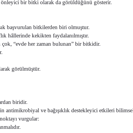
,
önleyici bir bitki olarak da görüldüğünü gösterir.
sık başvurulan bitkilerden biri olmuştur.
flık hâllerinde
kekikten faydalanılmıştır.
n çok,
“evde her zaman bulunan” bir bitkidir.
r.
olarak görülmüştür.
rdan biridir.
rin
antimikrobiyal ve bağışıklık destekleyici etkileri
bilimse
 noktayı vurgular:
anmalıdır.