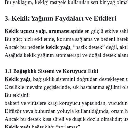
Bu yaklaşım, kekiği rastgele kullanılan sert bir yağ olma
3. Kekik Yağının Faydaları ve Etkileri
Kekik uçucu yağı
,
aromaterapide
en güçlü etkiye sahi
Bu güç; hızlı etki etme, koruma sağlama ve bedeni hareke
Ancak bu nedenle
kekik yağı
, “nazik destek” değil, akti
Aşağıda kekik yağının aromaterapi ve doğal destek alanınd
3.1 Bağışıklık Sistemi ve Koruyucu Etki
Kekik yağı
, bağışıklık sistemini doğrudan destekleyen u
Özellikle mevsim geçişlerinde, sık hastalanma eğilimi ol
Bu etkisini:
bakteri ve virüslere karşı koruyucu yapısından,
vücudun 
Difüzör veya buhurdan yoluyla kullanıldığında, ortam h
Ancak bu destek kısa süreli ve düşük dozlu olmalıdır; u
Kekik yağı
bağışıklığı “zorlamaz”,