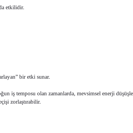
a etkilidir.
rlayan” bir etki sunar.
ğun iş temposu olan zamanlarda,
mevsimsel enerji düşüşl
işi zorlaştırabilir.