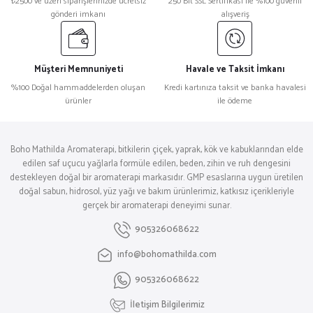
₺2500 ve üzeri siparişlerinizde ücretsiz
250 Bit SSL Sertifikası ile %100 güvenli
gönderi imkanı
alışveriş
Müşteri Memnuniyeti
Havale ve Taksit İmkanı
%100 Doğal hammaddelerden oluşan
Kredi kartınıza taksit ve banka havalesi
ürünler
ile ödeme
Boho Mathilda Aromaterapi, bitkilerin çiçek, yaprak, kök ve kabuklarından elde
edilen saf uçucu yağlarla formüle edilen, beden, zihin ve ruh dengesini
destekleyen doğal bir aromaterapi markasıdır. GMP esaslarına uygun üretilen
doğal sabun, hidrosol, yüz yağı ve bakım ürünlerimiz, katkısız içerikleriyle
gerçek bir aromaterapi deneyimi sunar.
905326068622
info@bohomathilda.com
905326068622
İletişim Bilgilerimiz