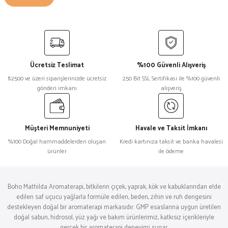
Ücretsiz Teslimat
%100 Güvenli Alışveriş
₺2500 ve üzeri siparişlerinizde ücretsiz
250 Bit SSL Sertifikası ile %100 güvenli
gönderi imkanı
alışveriş
Müşteri Memnuniyeti
Havale ve Taksit İmkanı
%100 Doğal hammaddelerden oluşan
Kredi kartınıza taksit ve banka havalesi
ürünler
ile ödeme
Boho Mathilda Aromaterapi, bitkilerin çiçek, yaprak, kök ve kabuklarından elde
edilen saf uçucu yağlarla formüle edilen, beden, zihin ve ruh dengesini
destekleyen doğal bir aromaterapi markasıdır. GMP esaslarına uygun üretilen
doğal sabun, hidrosol, yüz yağı ve bakım ürünlerimiz, katkısız içerikleriyle
gerçek bir aromaterapi deneyimi sunar.