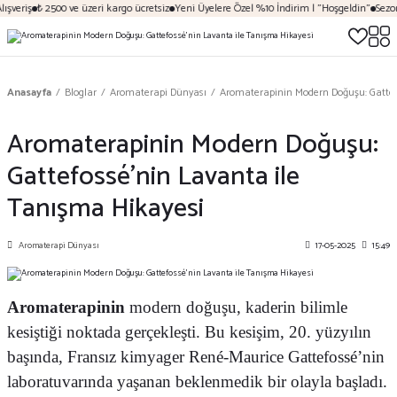
şveriş
₺ 2500 ve üzeri kargo ücretsiz
Yeni Üyelere Özel %10 İndirim | "Hoşgeldin"
Sezona
Anasayfa
Bloglar
Aromaterapi Dünyası
Aromaterapinin Modern Doğuşu: Gattef
Aromaterapinin Modern Doğuşu:
Gattefossé’nin Lavanta ile
Tanışma Hikayesi
Aromaterapi Dünyası
17-05-2025
15:49
Aromaterapinin
modern doğuşu, kaderin bilimle
kesiştiği noktada gerçekleşti. Bu kesişim, 20. yüzyılın
başında, Fransız kimyager René-Maurice Gattefossé’nin
laboratuvarında yaşanan beklenmedik bir olayla başladı.