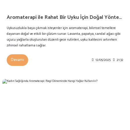
Aromaterapi ile Rahat Bir Uyku İçin Doğal Yöntemler | Uykusuzluğa Ne İyi Gelir?
Uykusuzlukla başa çıkmak isteyenler için aromaterapi, bilimsel temellere
dayanan doğal ve etkili bir çözüm sunar. Lavanta, papatya, sandal ağacı gibi
uçucu yağlarla oluşturulan düzenli gece rutinleri, uyku kalitesini artırırken
zihinsel rahatlama sağlar.
Devamı
12/05/2025
21:32