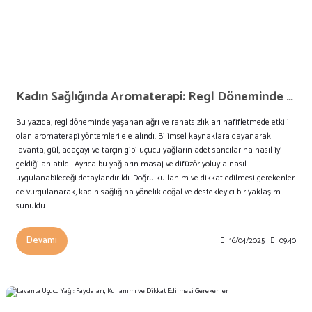
Kadın Sağlığında Aromaterapi: Regl Döneminde Hangi Yağlar Kullanılır?
Bu yazıda, regl döneminde yaşanan ağrı ve rahatsızlıkları hafifletmede etkili
olan aromaterapi yöntemleri ele alındı. Bilimsel kaynaklara dayanarak
lavanta, gül, adaçayı ve tarçın gibi uçucu yağların adet sancılarına nasıl iyi
geldiği anlatıldı. Ayrıca bu yağların masaj ve difüzör yoluyla nasıl
uygulanabileceği detaylandırıldı. Doğru kullanım ve dikkat edilmesi gerekenler
de vurgulanarak, kadın sağlığına yönelik doğal ve destekleyici bir yaklaşım
sunuldu.
Devamı
16/04/2025
09:40