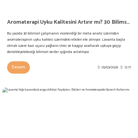
Aromaterapi Uyku Kalitesini Artırır mı? 30 Bilimsel Çalışmanın Meta-Analiz Sonuçları
Bu yazıda 30 bilimsel çalışmanın incelendiği bir meta-analiz üzerinden
aromaterapinin uyku kalitesi üzerindeki etkileri ele alınıyor. Lavanta başta
olmak üzere bazı uçucu yağların stres ve kaygıyı azaltarak uykuya geçişi
destekleyebileceği bilimsel veriler ışığında anlatılıyor.
Devamı
05/03/2026
12:17