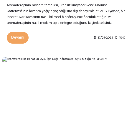
Aromaterapinin modern temelleri, Fransız kimyager René-Maurice
Gattefossé’nin lavanta yağıyla yaşadığı sıra dışı deneyimle atıldı. Bu yazıda, bir
laboratuvar kazasının nasıl bilimsel bir dönüşüme öncülük ettiğini ve
aromaterapinin nasıl modern tıpla entegre olduğunu keşfedeceksiniz.
Devamı
17/05/2025
15:49