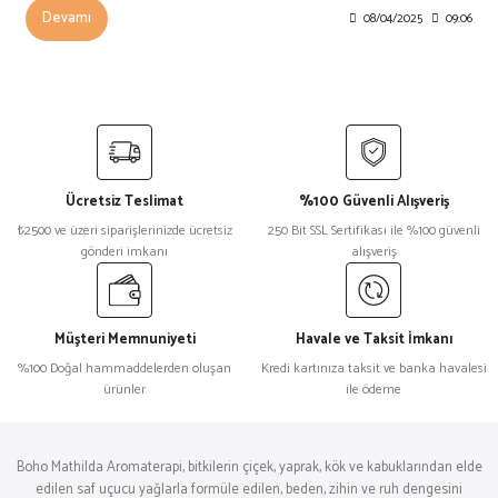
Devamı
08/04/2025
09:06
Ücretsiz Teslimat
%100 Güvenli Alışveriş
₺2500 ve üzeri siparişlerinizde ücretsiz
250 Bit SSL Sertifikası ile %100 güvenli
gönderi imkanı
alışveriş
Müşteri Memnuniyeti
Havale ve Taksit İmkanı
%100 Doğal hammaddelerden oluşan
Kredi kartınıza taksit ve banka havalesi
ürünler
ile ödeme
Boho Mathilda Aromaterapi, bitkilerin çiçek, yaprak, kök ve kabuklarından elde
edilen saf uçucu yağlarla formüle edilen, beden, zihin ve ruh dengesini