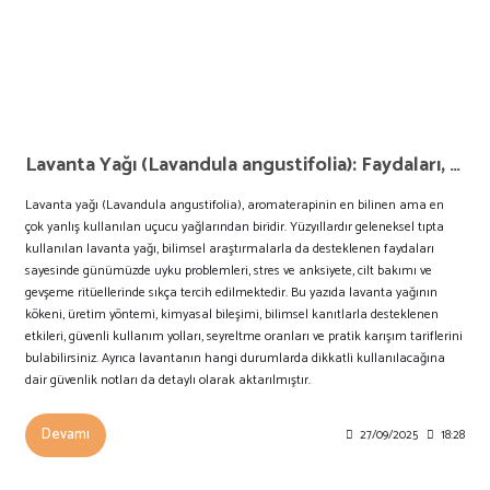
Lavanta Yağı (Lavandula angustifolia): Faydaları, Etkileri ve Aromaterapide Güvenli Kullanımı
Lavanta yağı (Lavandula angustifolia), aromaterapinin en bilinen ama en
çok yanlış kullanılan uçucu yağlarından biridir. Yüzyıllardır geleneksel tıpta
kullanılan lavanta yağı, bilimsel araştırmalarla da desteklenen faydaları
sayesinde günümüzde uyku problemleri, stres ve anksiyete, cilt bakımı ve
gevşeme ritüellerinde sıkça tercih edilmektedir. Bu yazıda lavanta yağının
kökeni, üretim yöntemi, kimyasal bileşimi, bilimsel kanıtlarla desteklenen
etkileri, güvenli kullanım yolları, seyreltme oranları ve pratik karışım tariflerini
bulabilirsiniz. Ayrıca lavantanın hangi durumlarda dikkatli kullanılacağına
dair güvenlik notları da detaylı olarak aktarılmıştır.
Devamı
27/09/2025
18:28