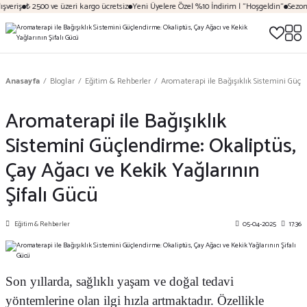
eriş
₺ 2500 ve üzeri kargo ücretsiz
Yeni Üyelere Özel %10 İndirim | "Hoşgeldin"
Sezona Ö
Anasayfa
Bloglar
Eğitim & Rehberler
Aromaterapi ile Bağışıklık Sistemini Güçl
Aromaterapi ile Bağışıklık
Sistemini Güçlendirme: Okaliptüs,
Çay Ağacı ve Kekik Yağlarının
Şifalı Gücü
Eğitim & Rehberler
05-04-2025
17:36
Son yıllarda, sağlıklı yaşam ve doğal tedavi
yöntemlerine olan ilgi hızla artmaktadır. Özellikle