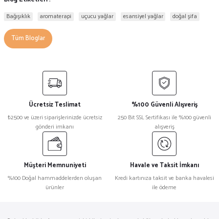
Bağışıklık
aromaterapi
uçucu yağlar
esansiyel yağlar
doğal şifa
Tüm Bloglar
Ücretsiz Teslimat
%100 Güvenli Alışveriş
₺2500 ve üzeri siparişlerinizde ücretsiz
250 Bit SSL Sertifikası ile %100 güvenli
gönderi imkanı
alışveriş
Müşteri Memnuniyeti
Havale ve Taksit İmkanı
%100 Doğal hammaddelerden oluşan
Kredi kartınıza taksit ve banka havalesi
ürünler
ile ödeme