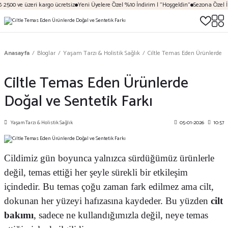
 ve üzeri kargo ücretsiz
Yeni Üyelere Özel %10 İndirim | "Hoşgeldin"
Sezona Özel İndirim
Anasayfa
Bloglar
Yaşam Tarzı & Holistik Sağlık
Ciltle Temas Eden Ürünlerde Do
Ciltle Temas Eden Ürünlerde
Doğal ve Sentetik Farkı
Yaşam Tarzı & Holistik Sağlık
05-01-2026
10:57
Cildimiz gün boyunca yalnızca sürdüğümüz ürünlerle
değil, temas ettiği her şeyle sürekli bir etkileşim
içindedir. Bu temas çoğu zaman fark edilmez ama cilt,
dokunan her yüzeyi hafızasına kaydeder. Bu yüzden
cilt
bakımı
, sadece ne kullandığımızla değil, neye temas