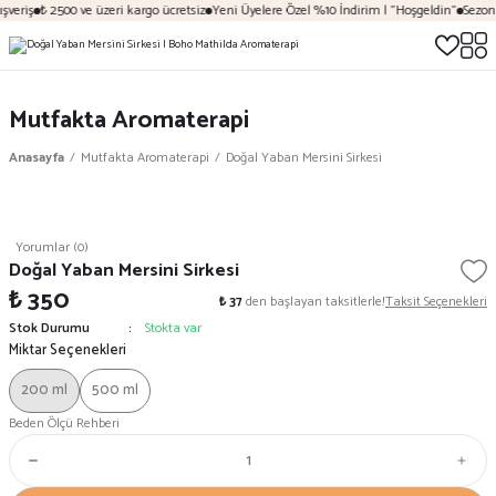
veriş
₺ 2500 ve üzeri kargo ücretsiz
Yeni Üyelere Özel %10 İndirim | "Hoşgeldin"
Sezona 
Mutfakta Aromaterapi
Anasayfa
Mutfakta Aromaterapi
Doğal Yaban Mersini Sirkesi
Yorumlar (0)
Doğal Yaban Mersini Sirkesi
₺ 350
₺ 37
den başlayan taksitlerle!
Taksit Seçenekleri
Stok Durumu
Stokta var
Miktar Seçenekleri
200 ml
500 ml
Beden Ölçü Rehberi