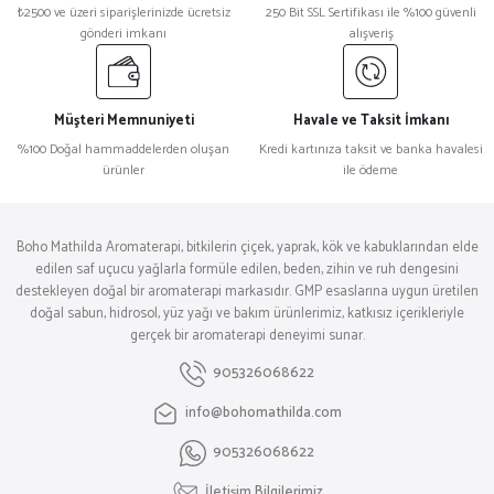
₺2500 ve üzeri siparişlerinizde ücretsiz
250 Bit SSL Sertifikası ile %100 güvenli
gönderi imkanı
alışveriş
Müşteri Memnuniyeti
Havale ve Taksit İmkanı
%100 Doğal hammaddelerden oluşan
Kredi kartınıza taksit ve banka havalesi
ürünler
ile ödeme
Boho Mathilda Aromaterapi, bitkilerin çiçek, yaprak, kök ve kabuklarından elde
edilen saf uçucu yağlarla formüle edilen, beden, zihin ve ruh dengesini
destekleyen doğal bir aromaterapi markasıdır. GMP esaslarına uygun üretilen
doğal sabun, hidrosol, yüz yağı ve bakım ürünlerimiz, katkısız içerikleriyle
gerçek bir aromaterapi deneyimi sunar.
905326068622
info@bohomathilda.com
905326068622
İletişim Bilgilerimiz