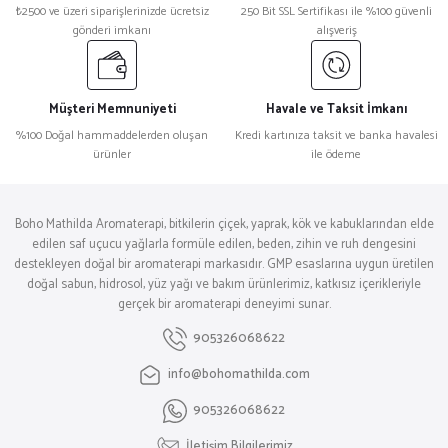
₺2500 ve üzeri siparişlerinizde ücretsiz
250 Bit SSL Sertifikası ile %100 güvenli
gönderi imkanı
alışveriş
Müşteri Memnuniyeti
Havale ve Taksit İmkanı
%100 Doğal hammaddelerden oluşan
Kredi kartınıza taksit ve banka havalesi
ürünler
ile ödeme
Boho Mathilda Aromaterapi, bitkilerin çiçek, yaprak, kök ve kabuklarından elde
edilen saf uçucu yağlarla formüle edilen, beden, zihin ve ruh dengesini
destekleyen doğal bir aromaterapi markasıdır. GMP esaslarına uygun üretilen
doğal sabun, hidrosol, yüz yağı ve bakım ürünlerimiz, katkısız içerikleriyle
gerçek bir aromaterapi deneyimi sunar.
905326068622
info@bohomathilda.com
905326068622
İletişim Bilgilerimiz