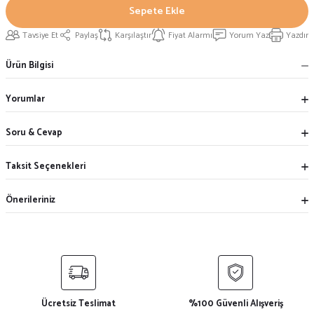
Sepete Ekle
Tavsiye Et
Paylaş
Karşılaştır
Fiyat Alarmı
Yorum Yaz
Yazdır
Ürün Bilgisi
Yorumlar
Soru & Cevap
Taksit Seçenekleri
Önerileriniz
Ücretsiz Teslimat
%100 Güvenli Alışveriş