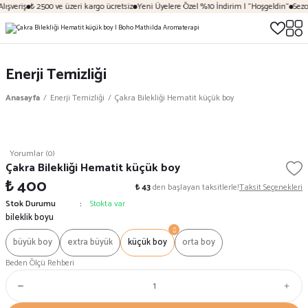
ışveriş
₺ 2500 ve üzeri kargo ücretsiz
Yeni Üyelere Özel %10 İndirim | "Hoşgeldin"
Sezon
Enerji Temizliği
Anasayfa
Enerji Temizliği
Çakra Bilekliği Hematit küçük boy
Yorumlar (0)
Çakra Bilekliği Hematit küçük boy
₺ 400
₺ 43
den başlayan taksitlerle!
Taksit Seçenekleri
Stok Durumu
Stokta var
bileklik boyu
büyük boy
extra büyük
küçük boy
orta boy
Beden Ölçü Rehberi