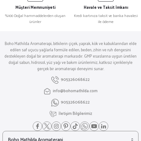
Müşteri Memnuniyeti
Havale ve Taksit İmkanı
%100 Doğal hammaddelerden oluşan
Kredi kartınıza taksit ve banka havalesi
ürünler
ile ödeme
Boho Mathilda Aromaterapi, bitkilerin çiçek, yaprak, kök ve kabuklarından elde
edilen saf uçucu yağlarla formüle edilen, beden, zihin ve ruh dengesini
destekleyen doğal bir aromaterapi markasıdır. GMP esaslarına uygun üretilen
doğal sabun, hidrosol, yüz yağı ve bakım ürünlerimiz, katkısız içerikleriyle
gerçek bir aromaterapi deneyimi sunar.
905326068622
info@bohomathilda.com
905326068622
İletişim Bilgilerimiz
Boho Mathilda Aromaterapi