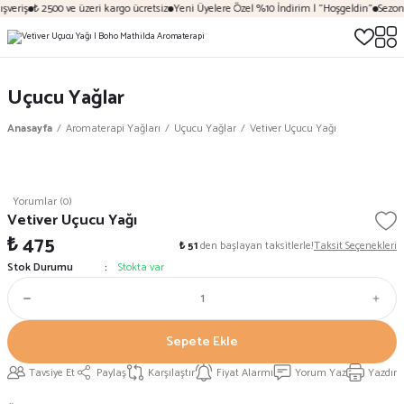
şveriş
₺ 2500 ve üzeri kargo ücretsiz
Yeni Üyelere Özel %10 İndirim | "Hoşgeldin"
Sezona
Uçucu Yağlar
Anasayfa
Aromaterapi Yağları
Uçucu Yağlar
Vetiver Uçucu Yağı
Yorumlar (0)
Vetiver Uçucu Yağı
₺ 475
₺ 51
den başlayan taksitlerle!
Taksit Seçenekleri
Stok Durumu
Stokta var
Sepete Ekle
Tavsiye Et
Paylaş
Karşılaştır
Fiyat Alarmı
Yorum Yaz
Yazdır