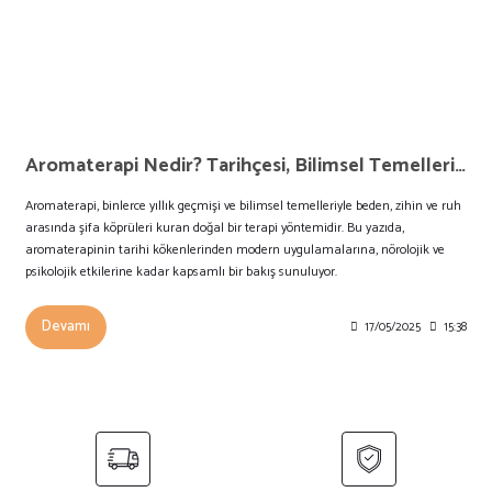
Aromaterapi Nedir? Tarihçesi, Bilimsel Temelleri ve Sağlığa Faydaları
Aromaterapi, binlerce yıllık geçmişi ve bilimsel temelleriyle beden, zihin ve ruh
arasında şifa köprüleri kuran doğal bir terapi yöntemidir. Bu yazıda,
aromaterapinin tarihi kökenlerinden modern uygulamalarına, nörolojik ve
psikolojik etkilerine kadar kapsamlı bir bakış sunuluyor.
Devamı
17/05/2025
15:38