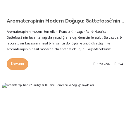
Aromaterapinin Modern Doğuşu: Gattefossé’nin Lavanta ile Tanışma Hikayesi
Aromaterapinin modern temelleri, Fransız kimyager René-Maurice
Gattefossé’nin lavanta yağıyla yaşadığı sıra dışı deneyimle atıldı. Bu yazıda, bir
laboratuvar kazasının nasıl bilimsel bir dönüşüme öncülük ettiğini ve
aromaterapinin nasıl modern tıpla entegre olduğunu keşfedeceksiniz.
Devamı
17/05/2025
15:49