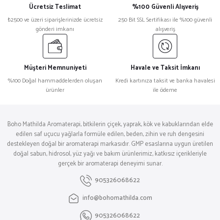
Ücretsiz Teslimat
%100 Güvenli Alışveriş
₺2500 ve üzeri siparişlerinizde ücretsiz
250 Bit SSL Sertifikası ile %100 güvenli
gönderi imkanı
alışveriş
Müşteri Memnuniyeti
Havale ve Taksit İmkanı
%100 Doğal hammaddelerden oluşan
Kredi kartınıza taksit ve banka havalesi
ürünler
ile ödeme
Boho Mathilda Aromaterapi, bitkilerin çiçek, yaprak, kök ve kabuklarından elde
edilen saf uçucu yağlarla formüle edilen, beden, zihin ve ruh dengesini
destekleyen doğal bir aromaterapi markasıdır. GMP esaslarına uygun üretilen
doğal sabun, hidrosol, yüz yağı ve bakım ürünlerimiz, katkısız içerikleriyle
gerçek bir aromaterapi deneyimi sunar.
905326068622
info@bohomathilda.com
905326068622