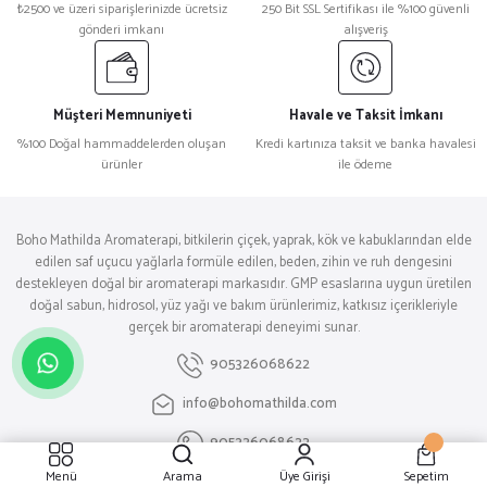
₺2500 ve üzeri siparişlerinizde ücretsiz
250 Bit SSL Sertifikası ile %100 güvenli
gönderi imkanı
alışveriş
Müşteri Memnuniyeti
Havale ve Taksit İmkanı
%100 Doğal hammaddelerden oluşan
Kredi kartınıza taksit ve banka havalesi
ürünler
ile ödeme
Boho Mathilda Aromaterapi, bitkilerin çiçek, yaprak, kök ve kabuklarından elde
edilen saf uçucu yağlarla formüle edilen, beden, zihin ve ruh dengesini
destekleyen doğal bir aromaterapi markasıdır. GMP esaslarına uygun üretilen
doğal sabun, hidrosol, yüz yağı ve bakım ürünlerimiz, katkısız içerikleriyle
gerçek bir aromaterapi deneyimi sunar.
905326068622
info@bohomathilda.com
905326068622
Menü
Arama
Üye Girişi
Sepetim
İletişim Bilgilerimiz