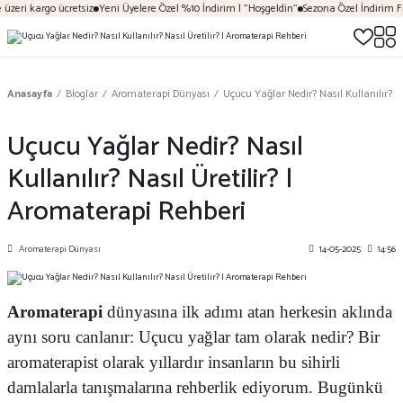
go ücretsiz
Yeni Üyelere Özel %10 İndirim | "Hoşgeldin"
Sezona Özel İndirim Fırsatları
D
Anasayfa
Bloglar
Aromaterapi Dünyası
Uçucu Yağlar Nedir? Nasıl Kullanılır? N
Uçucu Yağlar Nedir? Nasıl
Kullanılır? Nasıl Üretilir? |
Aromaterapi Rehberi
Aromaterapi Dünyası
14-05-2025
14:56
Aromaterapi
dünyasına ilk adımı atan herkesin aklında
aynı soru canlanır: Uçucu yağlar tam olarak nedir? Bir
aromaterapist olarak yıllardır insanların bu sihirli
damlalarla tanışmalarına rehberlik ediyorum. Bugünkü