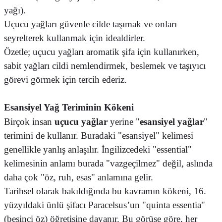
yağı).
Uçucu yağları güvenle cilde taşımak ve onları
seyrelterek kullanmak için idealdirler.
Özetle; uçucu yağları aromatik şifa için kullanırken,
sabit yağları cildi nemlendirmek, beslemek ve taşıyıcı
görevi görmek için tercih ederiz.
Esansiyel Yağ Teriminin Kökeni
Birçok insan
uçucu yağlar
yerine "
esansiyel yağlar
"
terimini de kullanır. Buradaki "esansiyel" kelimesi
genellikle yanlış anlaşılır. İngilizcedeki "essential"
kelimesinin anlamı burada "vazgeçilmez" değil, aslında
daha çok "öz, ruh, esas" anlamına gelir.
Tarihsel olarak bakıldığında bu kavramın kökeni, 16.
yüzyıldaki ünlü şifacı Paracelsus’un "quinta essentia"
(beşinci öz) öğretisine dayanır. Bu görüşe göre, her