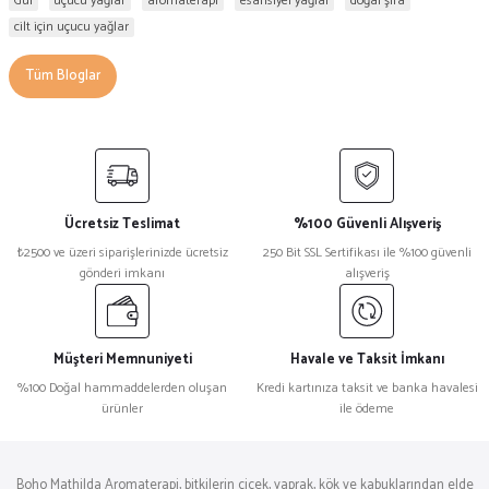
Gül
uçucu yağlar
aromaterapi
esansiyel yağlar
doğal şifa
cilt için uçucu yağlar
Tüm Bloglar
Ücretsiz Teslimat
%100 Güvenli Alışveriş
₺2500 ve üzeri siparişlerinizde ücretsiz
250 Bit SSL Sertifikası ile %100 güvenli
gönderi imkanı
alışveriş
Müşteri Memnuniyeti
Havale ve Taksit İmkanı
%100 Doğal hammaddelerden oluşan
Kredi kartınıza taksit ve banka havalesi
ürünler
ile ödeme
Boho Mathilda Aromaterapi, bitkilerin çiçek, yaprak, kök ve kabuklarından elde