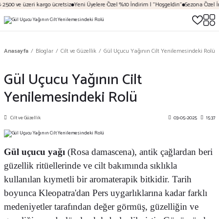
 ve üzeri kargo ücretsiz
Yeni Üyelere Özel %10 İndirim | "Hoşgeldin"
Sezona Özel İndirim
Anasayfa
Bloglar
Cilt ve Güzellik
Gül Uçucu Yağının Cilt Yenilemesindeki Rolü
Gül Uçucu Yağının Cilt
Yenilemesindeki Rolü
Cilt ve Güzellik
03-05-2025
15:37
Gül uçucu yağı
(Rosa damascena), antik çağlardan beri
güzellik ritüellerinde ve cilt bakımında sıklıkla
kullanılan kıymetli bir aromaterapik bitkidir. Tarih
boyunca Kleopatra'dan Pers uygarlıklarına kadar farklı
medeniyetler tarafından değer görmüş, güzelliğin ve