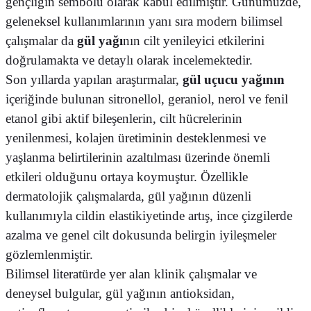
gençliğin sembolü olarak kabul edilmiştir. Günümüzde,
geleneksel kullanımlarının yanı sıra modern bilimsel
çalışmalar da
gül yağı
nın cilt yenileyici etkilerini
doğrulamakta ve detaylı olarak incelemektedir.
Son yıllarda yapılan araştırmalar,
gül uçucu yağının
içeriğinde bulunan sitronellol, geraniol, nerol ve fenil
etanol gibi aktif bileşenlerin, cilt hücrelerinin
yenilenmesi, kolajen üretiminin desteklenmesi ve
yaşlanma belirtilerinin azaltılması üzerinde önemli
etkileri olduğunu ortaya koymuştur. Özellikle
dermatolojik çalışmalarda, gül yağının düzenli
kullanımıyla cildin elastikiyetinde artış, ince çizgilerde
azalma ve genel cilt dokusunda belirgin iyileşmeler
gözlemlenmiştir.
Bilimsel literatürde yer alan klinik çalışmalar ve
deneysel bulgular, gül yağının antioksidan,