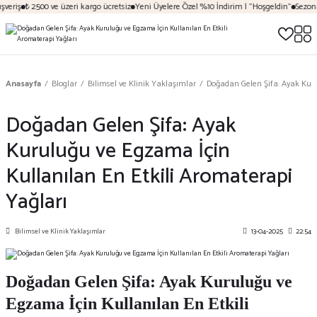
riş
₺ 2500 ve üzeri kargo ücretsiz
Yeni Üyelere Özel %10 İndirim | "Hoşgeldin"
Sezona Öz
Anasayfa
Bloglar
Bilimsel ve Klinik Yaklaşımlar
Doğadan Gelen Şifa: Ayak Kuru
Doğadan Gelen Şifa: Ayak
Kuruluğu ve Egzama İçin
Kullanılan En Etkili Aromaterapi
Yağları
Bilimsel ve Klinik Yaklaşımlar
13-04-2025
22:54
Doğadan Gelen Şifa: Ayak Kuruluğu ve
Egzama İçin Kullanılan En Etkili