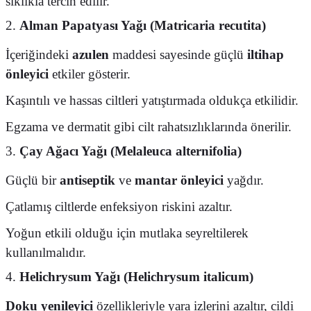
sıklıkla tercih edilir.
2.
Alman Papatyası Yağı (Matricaria recutita)
İçeriğindeki
azulen
maddesi sayesinde güçlü
iltihap
önleyici
etkiler gösterir.
Kaşıntılı ve hassas ciltleri yatıştırmada oldukça etkilidir.
Egzama ve dermatit gibi cilt rahatsızlıklarında önerilir.
3.
Çay Ağacı Yağı (Melaleuca alternifolia)
Güçlü bir
antiseptik
ve
mantar önleyici
yağdır.
Çatlamış ciltlerde enfeksiyon riskini azaltır.
Yoğun etkili olduğu için mutlaka seyreltilerek
kullanılmalıdır.
4.
Helichrysum Yağı (Helichrysum italicum)
Doku yenileyici
özellikleriyle yara izlerini azaltır, cildi