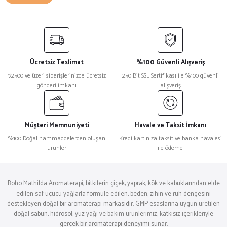
Ücretsiz Teslimat
%100 Güvenli Alışveriş
₺2500 ve üzeri siparişlerinizde ücretsiz
250 Bit SSL Sertifikası ile %100 güvenli
gönderi imkanı
alışveriş
Müşteri Memnuniyeti
Havale ve Taksit İmkanı
%100 Doğal hammaddelerden oluşan
Kredi kartınıza taksit ve banka havalesi
ürünler
ile ödeme
Boho Mathilda Aromaterapi, bitkilerin çiçek, yaprak, kök ve kabuklarından elde
edilen saf uçucu yağlarla formüle edilen, beden, zihin ve ruh dengesini
destekleyen doğal bir aromaterapi markasıdır. GMP esaslarına uygun üretilen
doğal sabun, hidrosol, yüz yağı ve bakım ürünlerimiz, katkısız içerikleriyle
gerçek bir aromaterapi deneyimi sunar.