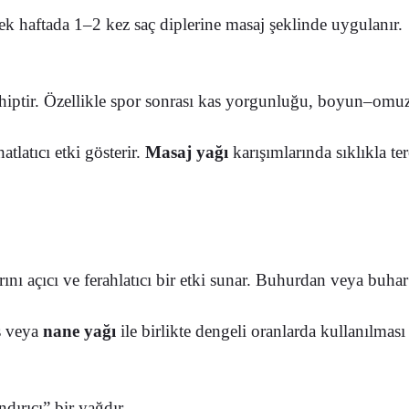
rek haftada 1–2 kez saç diplerine masaj şeklinde uygulanır.
le sahiptir. Özellikle spor sonrası kas yorgunluğu, boyun–omu
atlatıcı etki gösterir.
Masaj yağı
karışımlarında sıklıkla terc
rını açıcı ve ferahlatıcı bir etki sunar. Buhurdan veya buh
s veya
nane yağı
ile birlikte dengeli oranlarda kullanılmas
dırıcı” bir yağdır.