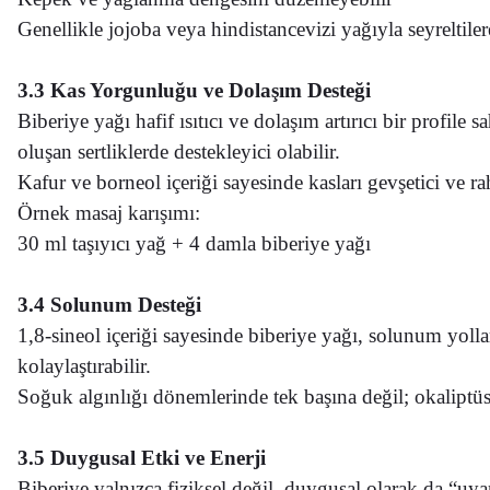
Genellikle jojoba veya hindistancevizi yağıyla seyreltile
3.3 Kas Yorgunluğu ve Dolaşım Desteği
Biberiye yağı hafif ısıtıcı ve dolaşım artırıcı bir profi
oluşan sertliklerde destekleyici olabilir.
Kafur ve borneol içeriği sayesinde kasları gevşetici ve rah
Örnek masaj karışımı:
30 ml taşıyıcı yağ + 4 damla biberiye yağı
3.4 Solunum Desteği
1,8-sineol içeriği sayesinde biberiye yağı, solunum yolla
kolaylaştırabilir.
Soğuk algınlığı dönemlerinde tek başına değil; okaliptü
3.5 Duygusal Etki ve Enerji
Biberiye yalnızca fiziksel değil, duygusal olarak da “uyan