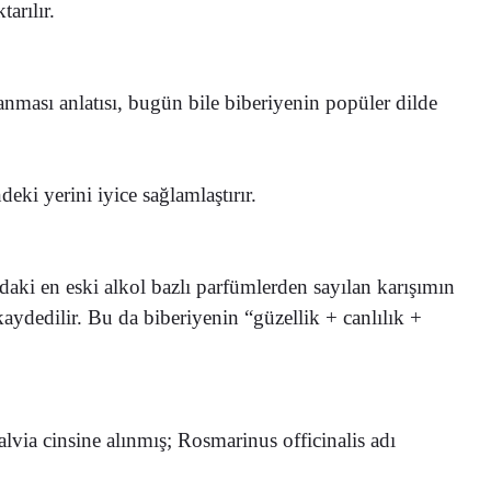
arılır.
anması anlatısı, bugün bile biberiyenin popüler dilde
ki yerini iyice sağlamlaştırır.
aki en eski alkol bazlı parfümlerden sayılan karışımın
kaydedilir. Bu da biberiyenin “güzellik + canlılık +
via cinsine alınmış; Rosmarinus officinalis adı