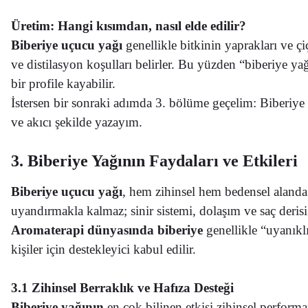
Üretim: Hangi kısımdan, nasıl elde edilir?
Biberiye uçucu yağı
genellikle bitkinin yaprakları ve çi
ve distilasyon koşulları belirler. Bu yüzden “biberiye ya
bir profile kayabilir.
İstersen bir sonraki adımda 3. bölüme geçelim: Biberiye 
ve akıcı şekilde yazayım.
3. Biberiye Yağının Faydaları ve Etkileri
Biberiye uçucu yağı
, hem zihinsel hem bedensel alanda 
uyandırmakla kalmaz; sinir sistemi, dolaşım ve saç derisi 
Aromaterapi
dünyasında biberiye
genellikle “uyanıkl
kişiler için destekleyici kabul edilir.
3.1 Zihinsel Berraklık ve Hafıza Desteği
Biberiye yağının
en çok bilinen etkisi zihinsel performan