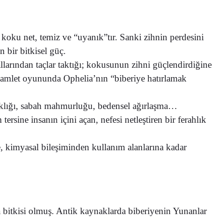
koku net, temiz ve “uyanık”tır. Sanki zihnin perdesini
n bir bitkisel güç.
larından taçlar taktığı; kokusunun zihni güçlendirdiğine
n Hamlet oyununda Ophelia’nın “biberiye hatırlamak
klığı, sabah mahmurluğu, bedensel ağırlaşma…
rsine insanın içini açan, nefesi netleştiren bir ferahlık
ne, kimyasal bileşiminden kullanım alanlarına kadar
ma bitkisi olmuş. Antik kaynaklarda biberiyenin Yunanlar