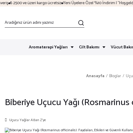
500 ve üzeri kargo ücretsiz
Yeni Üyelere Özel %10 İndirim | "Hoşgeldin"
Sezon
Aromaterapi Yağları
Cilt Bakımı
Vücut Bakı
Anasayfa
Bloglar
Uçu
Biberiye Uçucu Yağı (Rosmarinus off
Uçucu Yağlar A’dan Z’ye