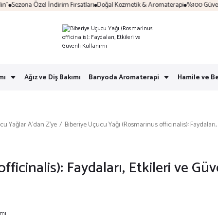
a Özel İndirim Fırsatları
Doğal Kozmetik & Aromaterapi
%100 Güvenli Alışve
mı
Ağız ve Diş Bakımı
Banyoda Aromaterapi
Hamile ve B
cu Yağlar A’dan Z’ye
Biberiye Uçucu Yağı (Rosmarinus officinalis): Faydaları, 
icinalis): Faydaları, Etkileri ve Güv