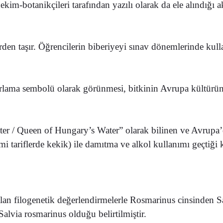
im-botanikçileri tarafından yazılı olarak da ele alındığı akt
rden taşır. Öğrencilerin biberiyeyi sınav dönemlerinde kull
rlama sembolü olarak görünmesi, bitkinin Avrupa kültüründe
ter / Queen of Hungary’s Water” olarak bilinen ve Avrupa’d
mi tariflerde kekik) ile damıtma ve alkol kullanımı geçtiği 
an filogenetik değerlendirmelerle Rosmarinus cinsinden Sal
alvia rosmarinus olduğu belirtilmiştir.