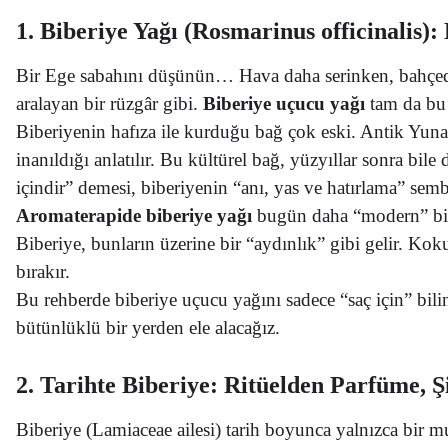
1. Biberiye Yağı (Rosmarinus officinalis)
Bir Ege sabahını düşünün… Hava daha serinken, bahçede b
aralayan bir rüzgâr gibi.
Biberiye uçucu yağı
tam da bu h
Biberiyenin hafıza ile kurduğu bağ çok eski. Antik Yuna
inanıldığı anlatılır. Bu kültürel bağ, yüzyıllar sonra b
içindir” demesi, biberiyenin “anı, yas ve hatırlama” sembo
Aromaterapide biberiye yağı
bugün daha “modern” bir
Biberiye, bunların üzerine bir “aydınlık” gibi gelir. Koku
bırakır.
Bu rehberde biberiye uçucu yağını sadece “saç için” bili
bütünlüklü bir yerden ele alacağız.
2. Tarihte Biberiye: Ritüelden Parfüme,
Biberiye (Lamiaceae ailesi) tarih boyunca yalnızca bir m