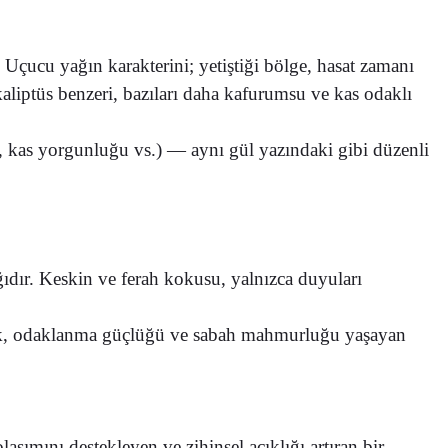
r. Uçucu yağın karakterini; yetiştiği bölge, hasat zamanı
okaliptüs benzeri, bazıları daha kafurumsu ve kas odaklı
ım, kas yorgunluğu vs.) — aynı gül yazındaki gibi düzenli
ğıdır. Keskin ve ferah kokusu, yalnızca duyuları
unluk, odaklanma güçlüğü ve sabah mahmurluğu yaşayan
laşımını destekleyen ve zihinsel açıklığı artıran bir