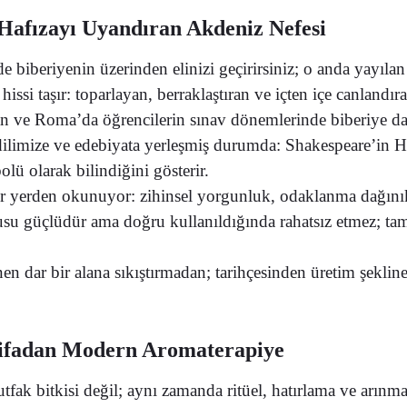
: Hafızayı Uyandıran Akdeniz Nefesi
iberiyenin üzerinden elinizi geçirirsiniz; o anda yayılan 
issi taşır: toparlayan, berraklaştıran ve içten içe canlandıra
n ve Roma’da öğrencilerin sınav dönemlerinde biberiye dal
ile dilimize ve edebiyata yerleşmiş durumda: Shakespeare’i
lü olarak bilindiğini gösterir.
 yerden okunuyor: zihinsel yorgunluk, odaklanma dağını
su güçlüdür ama doğru kullanıldığında rahatsız etmez; tam te
nen dar bir alana sıkıştırmadan; tarihçesinden üretim şekli
 Şifadan Modern Aromaterapiye
utfak bitkisi değil; aynı zamanda ritüel, hatırlama ve arın