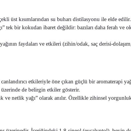
çekli üst kısımlarından su buharı distilasyonu ile elde edili
ğı” tek bir kokudan ibaret değildir: bazıları daha ferah ve 
yağının faydaları ve etkileri (zihin/odak, saç derisi-dolaş
canlandırıcı etkileriyle öne çıkan güçlü bir aromaterapi ya
üzerinde de belirgin etkiler gösterir.
ık ve netlik yağı” olarak anılır. Özellikle zihinsel yorg
s üzerinedir. İçeriğindeki 1,8-sineol (eucalyptol), beyin do