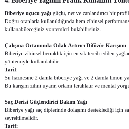
4. Biberiye Yağının Pratik Kullanım Yönt
Biberiye uçucu yağı
güçlü, net ve canlandırıcı bir prof
Doğru oranlarla kullanıldığında hem zihinsel performans
kullanabileceğiniz yöntemleri bulabilirsiniz.
Çalışma Ortamında Odak Artırıcı Difüzör Karışımı
Biberiye zihinsel berraklık için en sık tercih edilen ya
yöntemiyle kullanılabilir.
Tarif
:
Su haznesine 2 damla biberiye yağı ve 2 damla limon yağ
Bu karışım zihni uyarır, ortamı ferahlatır ve mental yor
Saç Derisi Güçlendirici Bakım Yağı
Biberiye yağı saç diplerinde dolaşımı desteklediği için s
seyreltilmelidir.
Tarif: