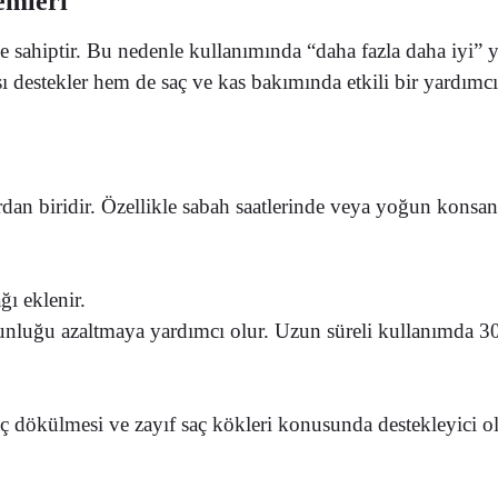
emleri
ile sahiptir. Bu nedenle kullanımında “daha fazla daha iyi” 
ı destekler hem de saç ve kas bakımında etkili bir yardımc
ğlardan biridir. Özellikle sabah saatlerinde veya yoğun kon
ı eklenir.
gunluğu azaltmaya yardımcı olur. Uzun süreli kullanımda 30–
aç dökülmesi ve zayıf saç kökleri konusunda destekleyici ola