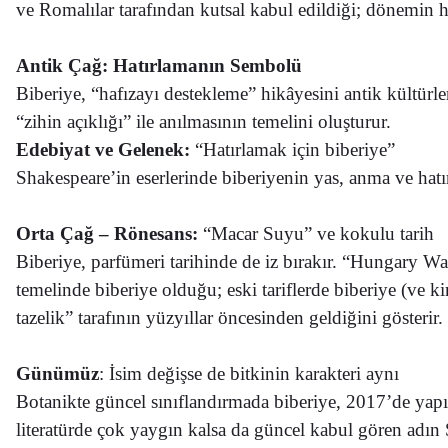
ve Romalılar tarafından kutsal kabul edildiği; dönemin hek
Antik Çağ: Hatırlamanın Sembolü
Biberiye, “hafızayı destekleme” hikâyesini antik kültürle
“zihin açıklığı” ile anılmasının temelini oluşturur.
Edebiyat ve Gelenek:
“Hatırlamak için biberiye”
Shakespeare’in eserlerinde biberiyenin yas, anma ve hatı
Orta Çağ – Rönesans:
“Macar Suyu” ve kokulu tarih
Biberiye, parfümeri tarihinde de iz bırakır. “Hungary Wa
temelinde biberiye olduğu; eski tariflerde biberiye (ve ki
tazelik” tarafının yüzyıllar öncesinden geldiğini gösterir.
Günümüz
: İsim değişse de bitkinin karakteri aynı
Botanikte güncel sınıflandırmada biberiye, 2017’de yapıl
literatürde çok yaygın kalsa da güncel kabul gören adın S