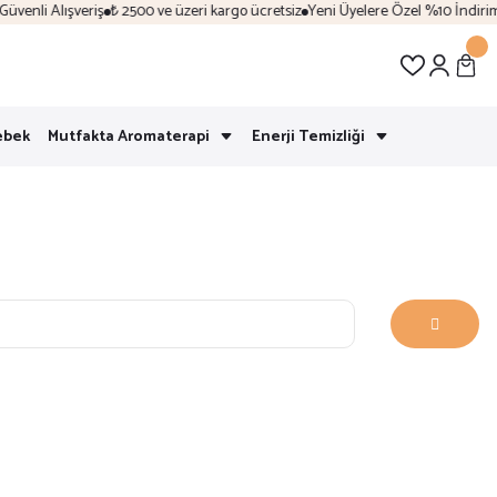
enli Alışveriş
₺ 2500 ve üzeri kargo ücretsiz
Yeni Üyelere Özel %10 İndirim |
ebek
Mutfakta Aromaterapi
Enerji Temizliği