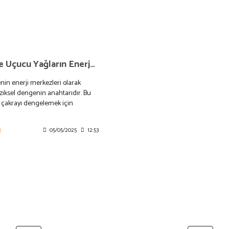
Çakralar ve Uçucu Yağların Enerjetik Dansı: Aromaterapi ile Beden-Zihin-Ruh Dengesi
nin enerji merkezleri olarak
ziksel dengenin anahtarıdır. Bu
r çakrayı dengelemek için
terapi yağlarını keşfedeceksiniz.
05/05/2025
12:53