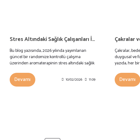
Stres Altındaki Sağlık Çalışanları İçin Aromaterapi: Bilim Ne Diyor?
Bu blog yazısında, 2026 yılında yayımlanan
Çakralar, bede
güncel bir randomize kontrollü çalışma
duygusal ve fi
üzerinden aromaterapinin stres altındaki sağlık
yazıda, her bi
çalışanlarının iyi oluşu, anksiyete ve algılanan
önerilen aroma
stres düzeyleri üzerindeki etkileri ele alınıyor.
Devamı
Devamı
10/02/2026
11:09
Acil servis, yoğun bakım ve ameliyathane
çalışanlarında uygulanan inhalasyon
aromaterapisinin ölçülebilir ve klinik olarak
anlamlı sonuçlar ortaya koyduğu aktarılıyor.
Yazı, aromaterapinin tedavi değil ancak günlük
klinik rutine entegre edilebilecek tamamlayıcı
bir destek olarak nasıl değerlendirilebileceğini
bilimsel bir çerçevede tartışıyor.