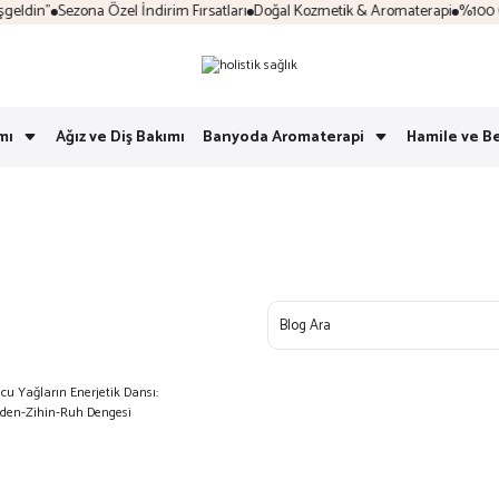
ldin"
Sezona Özel İndirim Fırsatları
Doğal Kozmetik & Aromaterapi
%100 Güv
mı
Ağız ve Diş Bakımı
Banyoda Aromaterapi
Hamile ve B