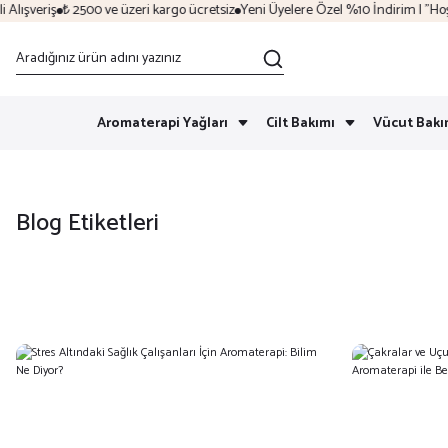
ışveriş
₺ 2500 ve üzeri kargo ücretsiz
Yeni Üyelere Özel %10 İndirim | "Hoşge
Aromaterapi Yağları
Cilt Bakımı
Vücut Bakı
Blog Etiketleri