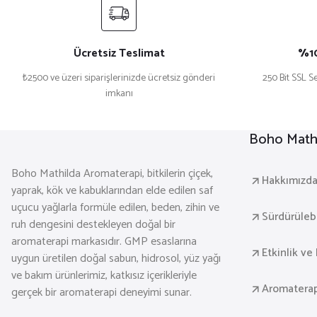
Ücretsiz Teslimat
%10
₺2500 ve üzeri siparişlerinizde ücretsiz gönderi
250 Bit SSL Se
imkanı
Boho Mathi
Boho Mathilda Aromaterapi, bitkilerin çiçek,
Hakkımızd
yaprak, kök ve kabuklarından elde edilen saf
uçucu yağlarla formüle edilen, beden, zihin ve
Sürdürülebil
ruh dengesini destekleyen doğal bir
aromaterapi markasıdır. GMP esaslarına
Etkinlik ve 
uygun üretilen doğal sabun, hidrosol, yüz yağı
ve bakım ürünlerimiz, katkısız içerikleriyle
Aromaterap
gerçek bir aromaterapi deneyimi sunar.