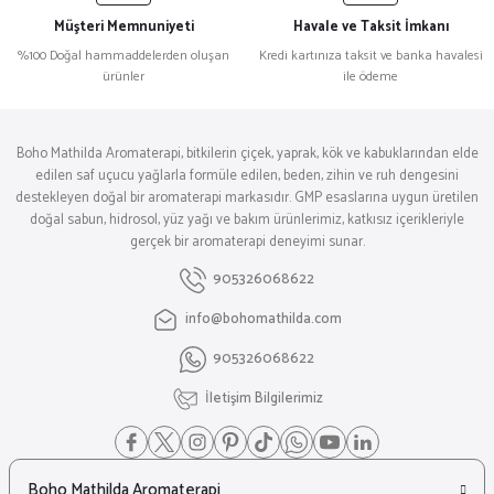
Müşteri Memnuniyeti
Havale ve Taksit İmkanı
%100 Doğal hammaddelerden oluşan
Kredi kartınıza taksit ve banka havalesi
ürünler
ile ödeme
Boho Mathilda Aromaterapi, bitkilerin çiçek, yaprak, kök ve kabuklarından elde
edilen saf uçucu yağlarla formüle edilen, beden, zihin ve ruh dengesini
destekleyen doğal bir aromaterapi markasıdır. GMP esaslarına uygun üretilen
doğal sabun, hidrosol, yüz yağı ve bakım ürünlerimiz, katkısız içerikleriyle
gerçek bir aromaterapi deneyimi sunar.
905326068622
info@bohomathilda.com
905326068622
İletişim Bilgilerimiz
Boho Mathilda Aromaterapi