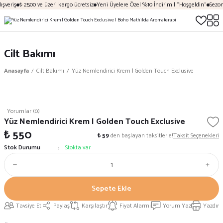
şveriş
₺ 2500 ve üzeri kargo ücretsiz
Yeni Üyelere Özel %10 İndirim | "Hoşgeldin"
Sezona
Cilt Bakımı
Anasayfa
Cilt Bakımı
Yüz Nemlendirici Krem | Golden Touch Exclusive
Yorumlar (0)
Yüz Nemlendirici Krem | Golden Touch Exclusive
₺ 550
₺ 59
den başlayan taksitlerle!
Taksit Seçenekleri
Stok Durumu
Stokta var
Sepete Ekle
Tavsiye Et
Paylaş
Karşılaştır
Fiyat Alarmı
Yorum Yaz
Yazdır