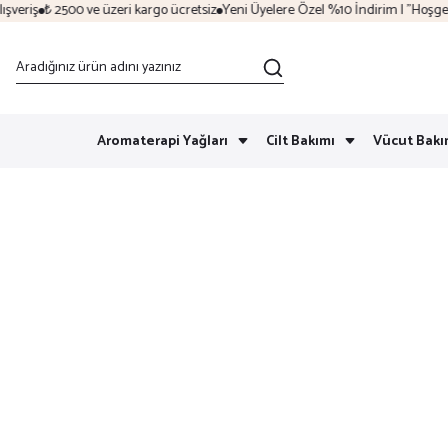
eriş
₺ 2500 ve üzeri kargo ücretsiz
Yeni Üyelere Özel %10 İndirim | "Hoşgeldi
Aromaterapi Yağları
Cilt Bakımı
Vücut Bakı