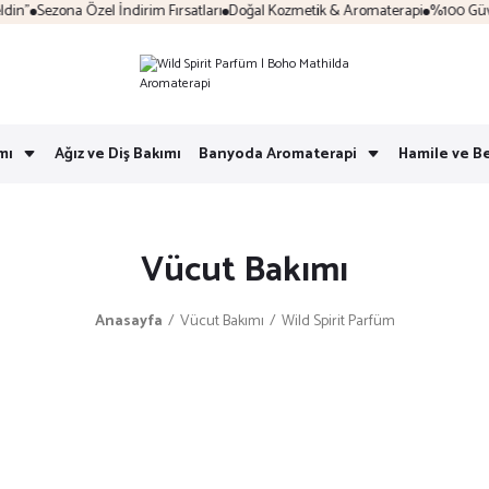
n"
Sezona Özel İndirim Fırsatları
Doğal Kozmetik & Aromaterapi
%100 Güvenli
mı
Ağız ve Diş Bakımı
Banyoda Aromaterapi
Hamile ve B
Vücut Bakımı
Anasayfa
Vücut Bakımı
Wild Spirit Parfüm