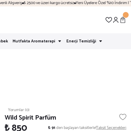
 Alışveriş
₺ 2500 ve üzeri kargo ücretsiz
Yeni Üyelere Özel %10 İndirim | "Ho
ebek
Mutfakta Aromaterapi
Enerji Temizliği
Yorumlar (0)
Wild Spirit Parfüm
₺ 850
₺ 91
den başlayan taksitlerle!
Taksit Seçenekleri