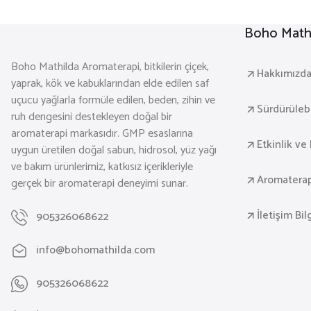
Boho Mathi
Boho Mathilda Aromaterapi, bitkilerin çiçek,
Hakkımızd
yaprak, kök ve kabuklarından elde edilen saf
uçucu yağlarla formüle edilen, beden, zihin ve
Sürdürülebil
ruh dengesini destekleyen doğal bir
aromaterapi markasıdır. GMP esaslarına
Etkinlik ve 
uygun üretilen doğal sabun, hidrosol, yüz yağı
ve bakım ürünlerimiz, katkısız içerikleriyle
Aromaterap
gerçek bir aromaterapi deneyimi sunar.
İletişim Bil
905326068622
info@bohomathilda.com
905326068622