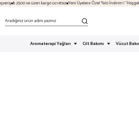
riş
₺ 2500 ve üzeri kargo ücretsiz
Yeni Üyelere Özel %10 İndirim | "Hoşgeldin
Aromaterapi Yağları
Cilt Bakımı
Vücut Bakı