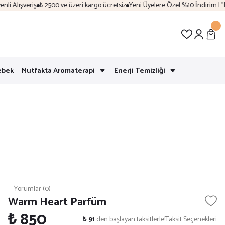
 Alışveriş
₺ 2500 ve üzeri kargo ücretsiz
Yeni Üyelere Özel %10 İndirim | "Ho
ebek
Mutfakta Aromaterapi
Enerji Temizliği
Yorumlar (0)
Warm Heart Parfüm
₺ 850
₺ 91
den başlayan taksitlerle!
Taksit Seçenekleri