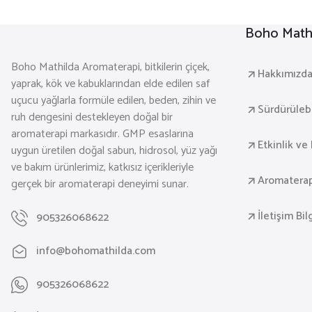
Boho Mathi
Boho Mathilda Aromaterapi, bitkilerin çiçek,
Hakkımızd
yaprak, kök ve kabuklarından elde edilen saf
uçucu yağlarla formüle edilen, beden, zihin ve
Sürdürülebil
ruh dengesini destekleyen doğal bir
aromaterapi markasıdır. GMP esaslarına
Etkinlik ve 
uygun üretilen doğal sabun, hidrosol, yüz yağı
ve bakım ürünlerimiz, katkısız içerikleriyle
Aromaterap
gerçek bir aromaterapi deneyimi sunar.
İletişim Bil
905326068622
info@bohomathilda.com
905326068622