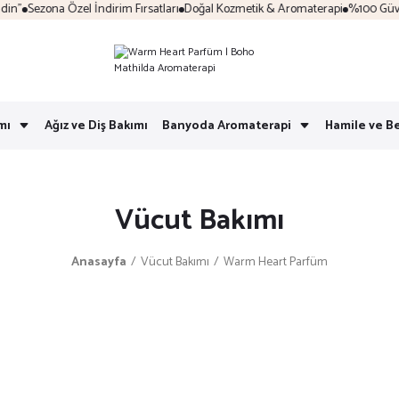
"
Sezona Özel İndirim Fırsatları
Doğal Kozmetik & Aromaterapi
%100 Güvenli
mı
Ağız ve Diş Bakımı
Banyoda Aromaterapi
Hamile ve B
Vücut Bakımı
Anasayfa
Vücut Bakımı
Warm Heart Parfüm