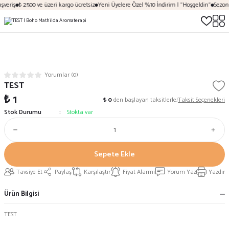
veriş
₺ 2500 ve üzeri kargo ücretsiz
Yeni Üyelere Özel %10 İndirim | "Hoşgeldin"
Sezona 
Yorumlar (0)
TEST
₺ 1
₺ 0
den başlayan taksitlerle!
Taksit Seçenekleri
Stok Durumu
Stokta var
Sepete Ekle
Tavsiye Et
Paylaş
Karşılaştır
Fiyat Alarmı
Yorum Yaz
Yazdır
Ürün Bilgisi
TEST