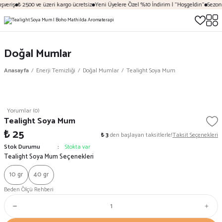
veriş
₺ 2500 ve üzeri kargo ücretsiz
Yeni Üyelere Özel %10 İndirim | "Hoşgeldin"
Sezona 
Doğal Mumlar
Anasayfa
Enerji Temizliği
Doğal Mumlar
Tealight Soya Mum
Yorumlar (0)
Tealight Soya Mum
₺ 25
₺ 3
den başlayan taksitlerle!
Taksit Seçenekleri
Stok Durumu
Stokta var
Tealight Soya Mum Seçenekleri
10 gr
40 gr
Beden Ölçü Rehberi