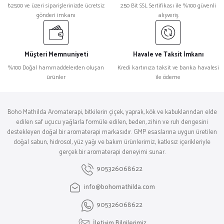
₺2500 ve üzeri siparişlerinizde ücretsiz
250 Bit SSL Sertifikası ile %100 güvenli
gönderi imkanı
alışveriş
Müşteri Memnuniyeti
Havale ve Taksit İmkanı
%100 Doğal hammaddelerden oluşan
Kredi kartınıza taksit ve banka havalesi
ürünler
ile ödeme
Boho Mathilda Aromaterapi, bitkilerin çiçek, yaprak, kök ve kabuklarından elde
edilen saf uçucu yağlarla formüle edilen, beden, zihin ve ruh dengesini
destekleyen doğal bir aromaterapi markasıdır. GMP esaslarına uygun üretilen
doğal sabun, hidrosol, yüz yağı ve bakım ürünlerimiz, katkısız içerikleriyle
gerçek bir aromaterapi deneyimi sunar.
905326068622
info@bohomathilda.com
905326068622
İletişim Bilgilerimiz