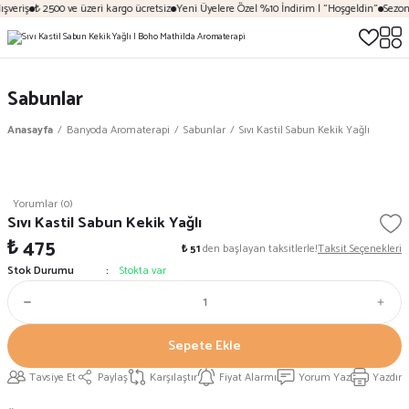
şveriş
₺ 2500 ve üzeri kargo ücretsiz
Yeni Üyelere Özel %10 İndirim | "Hoşgeldin"
Sezona
Sabunlar
Anasayfa
Banyoda Aromaterapi
Sabunlar
Sıvı Kastil Sabun Kekik Yağlı
Yorumlar (0)
Sıvı Kastil Sabun Kekik Yağlı
₺ 475
₺ 51
den başlayan taksitlerle!
Taksit Seçenekleri
Stok Durumu
Stokta var
Sepete Ekle
Tavsiye Et
Paylaş
Karşılaştır
Fiyat Alarmı
Yorum Yaz
Yazdır