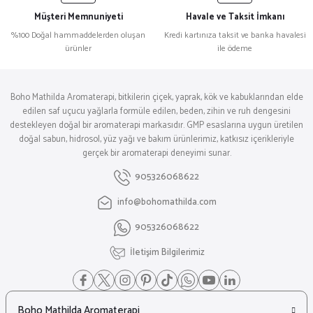
Müşteri Memnuniyeti
Havale ve Taksit İmkanı
%100 Doğal hammaddelerden oluşan
Kredi kartınıza taksit ve banka havalesi
ürünler
ile ödeme
Boho Mathilda Aromaterapi, bitkilerin çiçek, yaprak, kök ve kabuklarından elde
edilen saf uçucu yağlarla formüle edilen, beden, zihin ve ruh dengesini
destekleyen doğal bir aromaterapi markasıdır. GMP esaslarına uygun üretilen
doğal sabun, hidrosol, yüz yağı ve bakım ürünlerimiz, katkısız içerikleriyle
gerçek bir aromaterapi deneyimi sunar.
905326068622
info@bohomathilda.com
905326068622
İletişim Bilgilerimiz
Boho Mathilda Aromaterapi