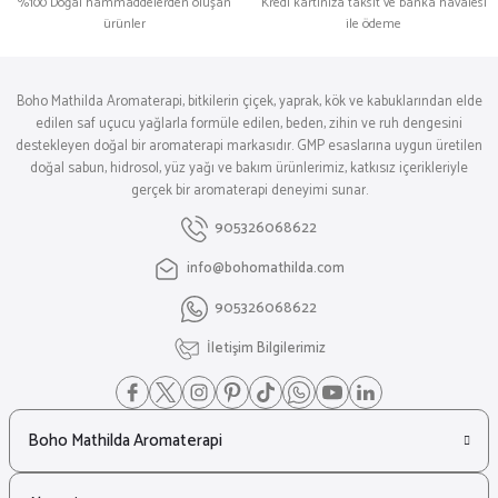
%100 Doğal hammaddelerden oluşan
Kredi kartınıza taksit ve banka havalesi
ürünler
ile ödeme
Boho Mathilda Aromaterapi, bitkilerin çiçek, yaprak, kök ve kabuklarından elde
edilen saf uçucu yağlarla formüle edilen, beden, zihin ve ruh dengesini
destekleyen doğal bir aromaterapi markasıdır. GMP esaslarına uygun üretilen
doğal sabun, hidrosol, yüz yağı ve bakım ürünlerimiz, katkısız içerikleriyle
gerçek bir aromaterapi deneyimi sunar.
905326068622
info@bohomathilda.com
905326068622
İletişim Bilgilerimiz
Boho Mathilda Aromaterapi