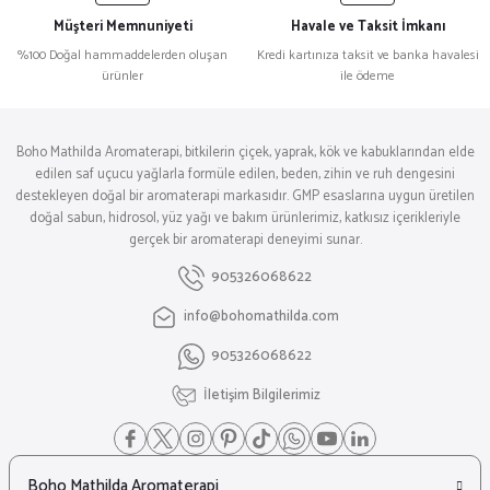
Müşteri Memnuniyeti
Havale ve Taksit İmkanı
%100 Doğal hammaddelerden oluşan
Kredi kartınıza taksit ve banka havalesi
ürünler
ile ödeme
Boho Mathilda Aromaterapi, bitkilerin çiçek, yaprak, kök ve kabuklarından elde
edilen saf uçucu yağlarla formüle edilen, beden, zihin ve ruh dengesini
destekleyen doğal bir aromaterapi markasıdır. GMP esaslarına uygun üretilen
doğal sabun, hidrosol, yüz yağı ve bakım ürünlerimiz, katkısız içerikleriyle
gerçek bir aromaterapi deneyimi sunar.
905326068622
info@bohomathilda.com
905326068622
İletişim Bilgilerimiz
Boho Mathilda Aromaterapi