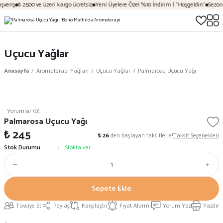
şveriş
₺ 2500 ve üzeri kargo ücretsiz
Yeni Üyelere Özel %10 İndirim | "Hoşgeldin"
Sezona
Uçucu Yağlar
Anasayfa
Aromaterapi Yağları
Uçucu Yağlar
Palmarosa Uçucu Yağı
Yorumlar (0)
Palmarosa Uçucu Yağı
₺ 245
₺ 26
den başlayan taksitlerle!
Taksit Seçenekleri
Stok Durumu
Stokta var
Sepete Ekle
Tavsiye Et
Paylaş
Karşılaştır
Fiyat Alarmı
Yorum Yaz
Yazdır