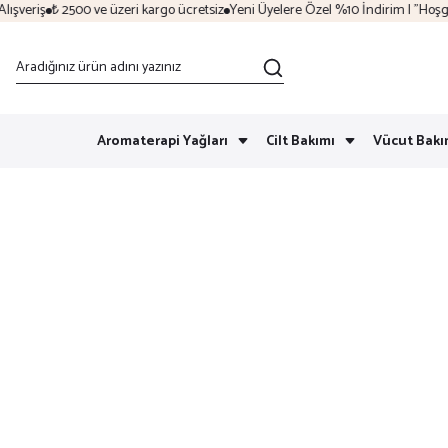
veriş
₺ 2500 ve üzeri kargo ücretsiz
Yeni Üyelere Özel %10 İndirim | "Hoşgeld
Aromaterapi Yağları
Cilt Bakımı
Vücut Bakı