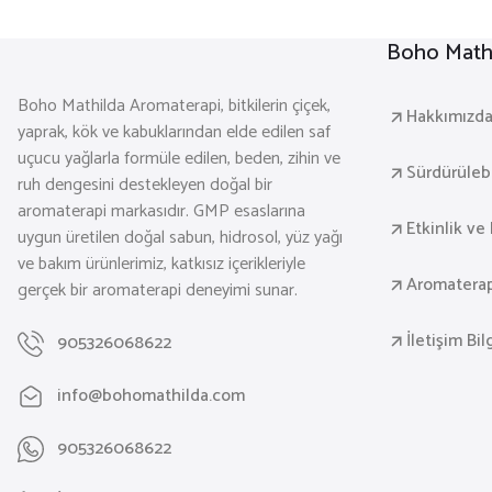
Boho Mathi
Boho Mathilda Aromaterapi, bitkilerin çiçek,
Hakkımızd
yaprak, kök ve kabuklarından elde edilen saf
uçucu yağlarla formüle edilen, beden, zihin ve
Sürdürülebil
ruh dengesini destekleyen doğal bir
aromaterapi markasıdır. GMP esaslarına
Etkinlik ve 
uygun üretilen doğal sabun, hidrosol, yüz yağı
ve bakım ürünlerimiz, katkısız içerikleriyle
Aromaterap
gerçek bir aromaterapi deneyimi sunar.
İletişim Bil
905326068622
info@bohomathilda.com
905326068622