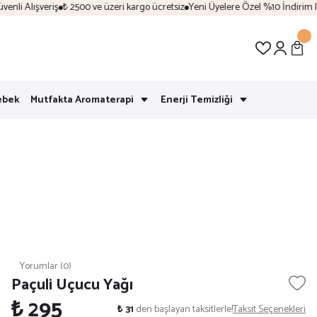
i Alışveriş
₺ 2500 ve üzeri kargo ücretsiz
Yeni Üyelere Özel %10 İndirim | "H
ebek
Mutfakta Aromaterapi
Enerji Temizliği
Yorumlar (0)
Paçuli Uçucu Yağı
₺ 295
₺ 31
den başlayan taksitlerle!
Taksit Seçenekleri