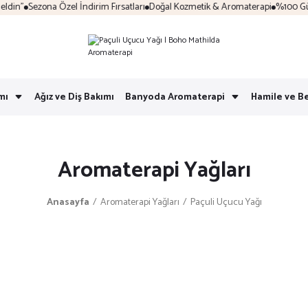
in"
Sezona Özel İndirim Fırsatları
Doğal Kozmetik & Aromaterapi
%100 Güvenl
mı
Ağız ve Diş Bakımı
Banyoda Aromaterapi
Hamile ve B
Aromaterapi Yağları
Anasayfa
Aromaterapi Yağları
Paçuli Uçucu Yağı