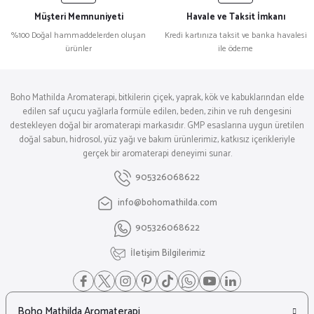
Müşteri Memnuniyeti
Havale ve Taksit İmkanı
%100 Doğal hammaddelerden oluşan
Kredi kartınıza taksit ve banka havalesi
ürünler
ile ödeme
Boho Mathilda Aromaterapi, bitkilerin çiçek, yaprak, kök ve kabuklarından elde
edilen saf uçucu yağlarla formüle edilen, beden, zihin ve ruh dengesini
destekleyen doğal bir aromaterapi markasıdır. GMP esaslarına uygun üretilen
doğal sabun, hidrosol, yüz yağı ve bakım ürünlerimiz, katkısız içerikleriyle
gerçek bir aromaterapi deneyimi sunar.
905326068622
info@bohomathilda.com
905326068622
İletişim Bilgilerimiz
Boho Mathilda Aromaterapi