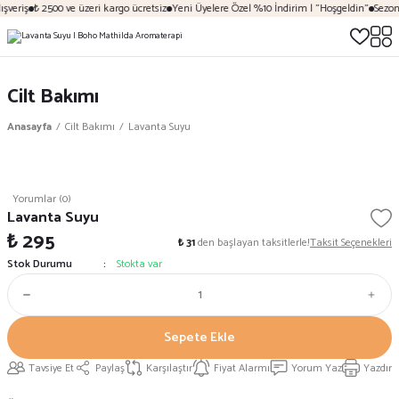
şveriş
₺ 2500 ve üzeri kargo ücretsiz
Yeni Üyelere Özel %10 İndirim | "Hoşgeldin"
Sezona
Cilt Bakımı
Anasayfa
Cilt Bakımı
Lavanta Suyu
Yorumlar (0)
Lavanta Suyu
₺ 295
₺ 31
den başlayan taksitlerle!
Taksit Seçenekleri
Stok Durumu
Stokta var
Sepete Ekle
Tavsiye Et
Paylaş
Karşılaştır
Fiyat Alarmı
Yorum Yaz
Yazdır